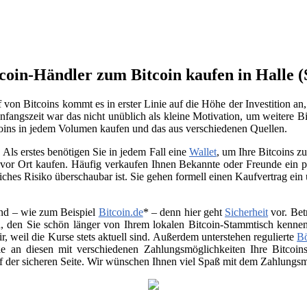
tcoin-Händler zum Bitcoin kaufen in Halle (
von Bitcoins kommt es in erster Linie auf die Höhe der Investition a
nfangszeit war das nicht unüblich als kleine Motivation, um weitere Bi
oins in jedem Volumen kaufen und das aus verschiedenen Quellen.
Als erstes benötigen Sie in jedem Fall eine
Wallet
, um Ihre Bitcoins 
vor Ort kaufen. Häufig verkaufen Ihnen Bekannte oder Freunde ein p
ches Risiko überschaubar ist. Sie gehen formell einen Kaufvertrag ein
nd – wie zum Beispiel
Bitcoin.de
* – denn hier geht
Sicherheit
vor. Bet
, den Sie schön länger von Ihrem lokalen Bitcoin-Stammtisch kenne
air, weil die Kurse stets aktuell sind. Außerdem unterstehen regulierte
B
 Sie an diesen mit verschiedenen Zahlungsmöglichkeiten Ihre Bitco
uf der sicheren Seite. Wir wünschen Ihnen viel Spaß mit dem Zahlungsmi