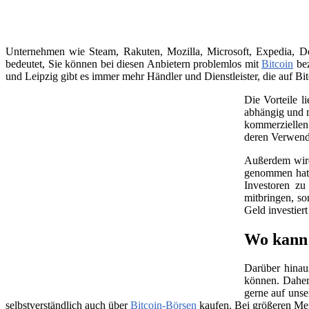
Unternehmen wie Steam, Rakuten, Mozilla, Microsoft, Expedia, Dell
bedeutet, Sie können bei diesen Anbietern problemlos mit
Bitcoin
bez
und Leipzig gibt es immer mehr Händler und Dienstleister, die auf Bit
Die Vorteile l
abhängig und m
kommerziellen 
deren Verwend
Außerdem wird 
genommen hat, 
Investoren zu
mitbringen, so
Geld investier
Wo kann i
Darüber hinau
können. Daher
gerne auf unse
selbstverständlich auch über
Bitcoin-Börsen
kaufen. Bei größeren Me