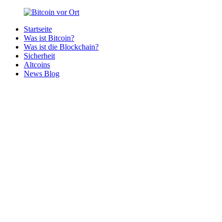
Zurück
zum
Startseite
Inhalt
Bitcoin
Bitcoins
Was ist Bitcoin?
vor
in
Was ist die Blockchain?
Ort
deiner
Sicherheit
Region
Altcoins
News Blog