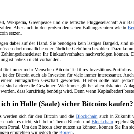
, Wikipedia, Greenpeace und die lettische Fluggesellschaft Air Bal
ahlen. Aber auch in den großen deutschen Ballungszentren wie in
Ber
coin setzen.
iegen dabei auf der Hand. Sie benötigen kein lästiges Bargeld, sind
üssen dort monatliche oder jährliche Gebühren bezahlen. Dazu kommt 
Zahlungsdienstleister Ihr Einkaufsverhalten nachverfolgen können. D
ung ist nahezu nicht vorhanden.
für immer mehr Menschen Bitcoin Teil ihres Investitions-Portfolios. 
ist der Bitcoin auch als Investion für viele immer interessanter. Auc
 einem einträglichen Geschäft geworden. Hierbei sollte man jedo
nst sind andere die Gewinner. Wie immer gilt bei allen riskanten Anla
t werden, dass kurzfristig benötigt wird. Denn wenn Kapitalbedarf bes
ch in Halle (Saale) sicher Bitcoins kaufen?
s werden sich für den Bitcoin und die
Blockchain
auch in Zukunft we
 schadet es nicht, sich beim Thema Bitcoin und
Blockchain
regelmäßig
rem Portal. Um den Bitcoin aber nutzen zu können, können Sie Ihn si
ngen empfehlen wir jedoch die
Börsen
.