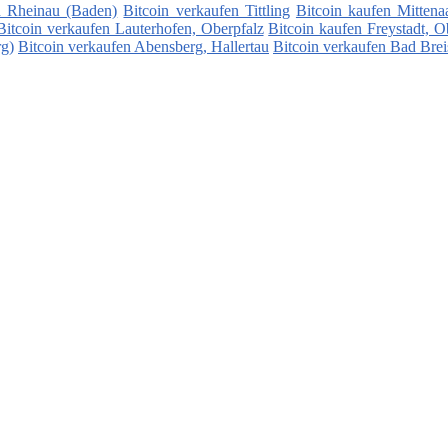
n Rheinau (Baden)
Bitcoin verkaufen Tittling
Bitcoin kaufen Mittena
Bitcoin verkaufen Lauterhofen, Oberpfalz
Bitcoin kaufen Freystadt, O
rg)
Bitcoin verkaufen Abensberg, Hallertau
Bitcoin verkaufen Bad Brei