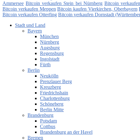
Ammersee
Bitcoin verkaufen Stein bei Nürnberg
Bitcoin verkaufe
Bitcoin verkaufen Meppen
Bitcoin kaufen Vierkirchen, Oberbayern
Bitcoin verkaufen Otterfing
Bitcoin verkaufen Dornstadt (Württembe
Stadt und Land
Bayern
München
Nürnberg
Augsburg
Regensburg
Ingolstadt
Fürth
Berlin
Neukölln
Prenzlauer Berg
Kreuzberg
Friedrichshain
Charlottenburg
Schöneberg
Berlin Mitte
Brandenburg
Potsdam
Cottbus
Brandenburg an der Havel
Bremen