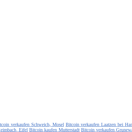
tcoin verkaufen Schweich, Mosel
Bitcoin verkaufen Laatzen bei Ha
eimbach, Eifel
Bitcoin kaufen Mutterstadt
Bitcoin verkaufen Grunew