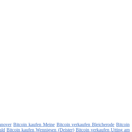
nnover
Bitcoin kaufen Meine
Bitcoin verkaufen Bleicherode
Bitcoin
ald
Bitcoin kaufen Wennigsen (Deister)
Bitcoin verkaufen Utting am