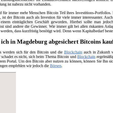
ung ist nahezu nicht vorhanden.
für immer mehr Menschen Bitcoin Teil ihres Investitions-Portfolios. 
ist der Bitcoin auch als Investion für viele immer interessanter. Auc
 einem einträglichen Geschäft geworden. Hierbei sollte man jedo
nst sind andere die Gewinner. Wie immer gilt bei allen riskanten Anla
t werden, dass kurzfristig benötigt wird. Denn wenn Kapitalbedarf bes
ich in Magdeburg abgesichert Bitcoins kau
s werden sich für den Bitcoin und die
Blockchain
auch in Zukunft we
 schadet es nicht, sich beim Thema Bitcoin und
Blockchain
regelmäßig
rem Portal. Um den Bitcoin aber nutzen zu können, können Sie Ihn si
ngen empfehlen wir jedoch die
Börsen
.