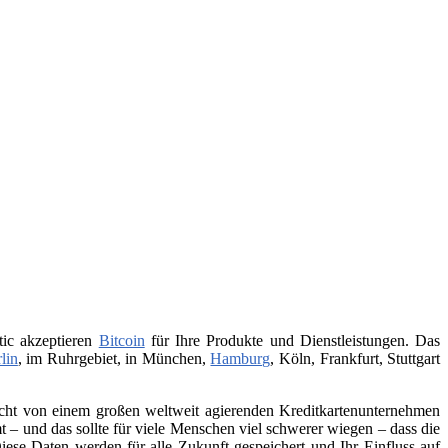
tic akzeptieren
Bitcoin
für Ihre Produkte und Dienstleistungen. Das
lin
, im Ruhrgebiet, in München,
Hamburg
, Köln, Frankfurt, Stuttgart
 nicht von einem großen weltweit agierenden Kreditkartenunternehmen
– und das sollte für viele Menschen viel schwerer wiegen – dass die
iese Daten werden für alle Zukunft gespeichert und Ihr Einfluss auf