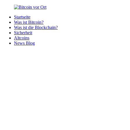
Zurück
zum
Startseite
Inhalt
Bitcoin
Bitcoins
Was ist Bitcoin?
vor
in
Was ist die Blockchain?
Ort
deiner
Sicherheit
Region
Altcoins
News Blog