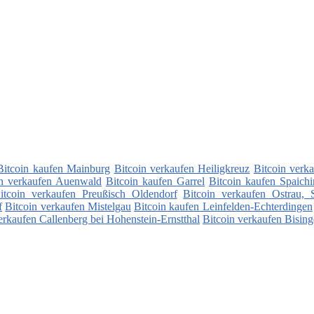
Bitcoin kaufen Mainburg
Bitcoin verkaufen Heiligkreuz
Bitcoin verk
in verkaufen Auenwald
Bitcoin kaufen Garrel
Bitcoin kaufen Spaich
itcoin verkaufen Preußisch Oldendorf
Bitcoin verkaufen Ostrau, 
f
Bitcoin verkaufen Mistelgau
Bitcoin kaufen Leinfelden-Echterdingen
erkaufen Callenberg bei Hohenstein-Ernstthal
Bitcoin verkaufen Bisin