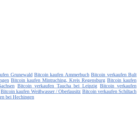
aufen Grunewald
Bitcoin kaufen Ammerbuch
Bitcoin verkaufen Bult
ingen
Bitcoin kaufen Mintraching, Kreis Regensburg
Bitcoin kaufen
Sachsen
Bitcoin verkaufen Taucha bei Leipzig
Bitcoin verkaufen
Bitcoin kaufen Weißwasser / Oberlausitz
Bitcoin verkaufen Schiltach
gen bei Hechingen