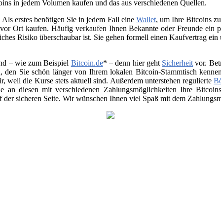
oins in jedem Volumen kaufen und das aus verschiedenen Quellen.
Als erstes benötigen Sie in jedem Fall eine
Wallet
, um Ihre Bitcoins 
vor Ort kaufen. Häufig verkaufen Ihnen Bekannte oder Freunde ein p
ches Risiko überschaubar ist. Sie gehen formell einen Kaufvertrag ein
nd – wie zum Beispiel
Bitcoin.de
* – denn hier geht
Sicherheit
vor. Bet
, den Sie schön länger von Ihrem lokalen Bitcoin-Stammtisch kenne
air, weil die Kurse stets aktuell sind. Außerdem unterstehen regulierte
B
 Sie an diesen mit verschiedenen Zahlungsmöglichkeiten Ihre Bitco
uf der sicheren Seite. Wir wünschen Ihnen viel Spaß mit dem Zahlungsmi