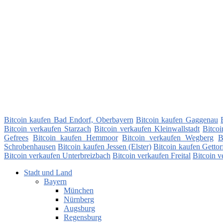
Bitcoin kaufen Bad Endorf, Oberbayern
Bitcoin kaufen Gaggenau
Bitcoin verkaufen Starzach
Bitcoin verkaufen Kleinwallstadt
Bitco
Gefrees
Bitcoin kaufen Hemmoor
Bitcoin verkaufen Wegberg
B
Schrobenhausen
Bitcoin kaufen Jessen (Elster)
Bitcoin kaufen Gettor
Bitcoin verkaufen Unterbreizbach
Bitcoin verkaufen Freital
Bitcoin v
Stadt und Land
Bayern
München
Nürnberg
Augsburg
Regensburg