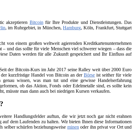
tic akzeptieren
Bitcoin
für Ihre Produkte und Dienstleistungen. Das
lin
, im Ruhrgebiet, in München,
Hamburg
, Köln, Frankfurt, Stuttgart
 nicht von einem großen weltweit agierenden Kreditkartenunternehmen
– und das sollte für viele Menschen viel schwerer wiegen – dass die
iese Daten werden für alle Zukunft gespeichert und Ihr Einfluss auf
Seit der Bitcoin-Kurs im Jahr 2017 seine Ralley weit über 2000 Euro
h der kurzfristige Handel von Bitcoin an der
Börse
ist seither für viele
ch genau wissen, was man tut und eine gewisse Handelserfahrung
geformen, ob das Aktion, Fonds oder Edelmetalle sind, es sollte kein
teht, müsste man dann auch bei niedrigen Kursen verkaufen.
n?
itere Handlungsfelder auftun, die wir jetzt noch gar nicht erahnen
 auf dem Laufenden zu halten. Wir bieten Ihnen diese Informationen
ch selber schürfen beziehungsweise
minen
oder ihn privat vor Ort und