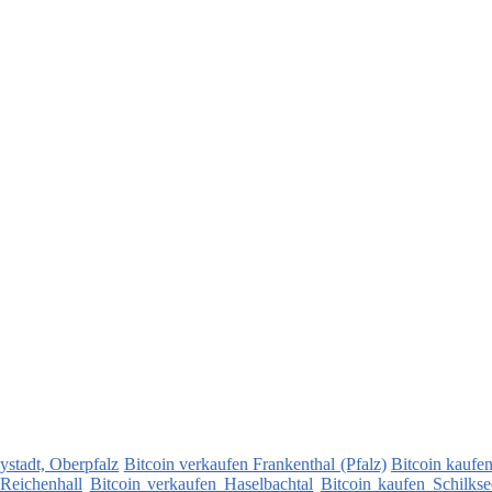
ystadt, Oberpfalz
Bitcoin verkaufen Frankenthal (Pfalz)
Bitcoin kaufe
Reichenhall
Bitcoin verkaufen Haselbachtal
Bitcoin kaufen Schilkse