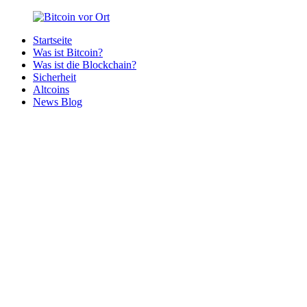
Zurück
zum
Startseite
Inhalt
Bitcoin
Bitcoins
Was ist Bitcoin?
vor
in
Was ist die Blockchain?
Ort
deiner
Sicherheit
Region
Altcoins
News Blog