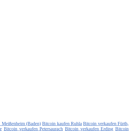
n Meißenheim (Baden)
Bitcoin kaufen Ruhla
Bitcoin verkaufen Fürth,
e
Bitcoin verkaufen Petersaurach
Bitcoin verkaufen Erding
Bitcoin