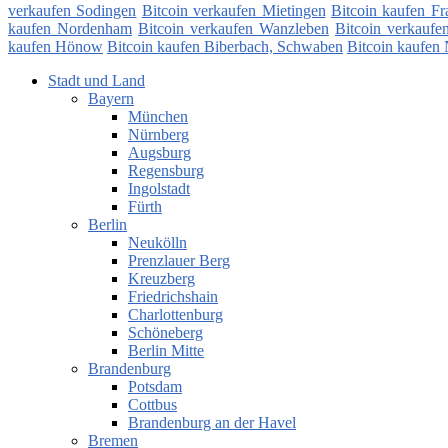
verkaufen Sodingen
Bitcoin verkaufen Mietingen
Bitcoin kaufen F
kaufen Nordenham
Bitcoin verkaufen Wanzleben
Bitcoin verkaufe
kaufen Hönow
Bitcoin kaufen Biberbach, Schwaben
Bitcoin kaufen 
Stadt und Land
Bayern
München
Nürnberg
Augsburg
Regensburg
Ingolstadt
Fürth
Berlin
Neukölln
Prenzlauer Berg
Kreuzberg
Friedrichshain
Charlottenburg
Schöneberg
Berlin Mitte
Brandenburg
Potsdam
Cottbus
Brandenburg an der Havel
Bremen