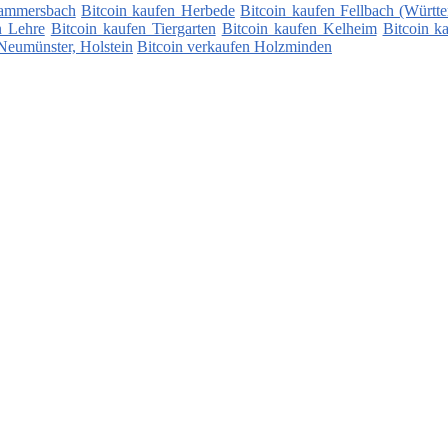
rammersbach
Bitcoin kaufen Herbede
Bitcoin kaufen Fellbach (Württ
n Lehre
Bitcoin kaufen Tiergarten
Bitcoin kaufen Kelheim
Bitcoin k
Neumünster, Holstein
Bitcoin verkaufen Holzminden