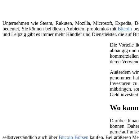
Unternehmen wie Steam, Rakuten, Mozilla, Microsoft, Expedia, Dell
bedeutet, Sie können bei diesen Anbietern problemlos mit
Bitcoin
bez
und Leipzig gibt es immer mehr Händler und Dienstleister, die auf Bit
Die Vorteile l
abhängig und m
kommerziellen 
deren Verwend
Außerdem wird 
genommen hat, 
Investoren zu
mitbringen, so
Geld investier
Wo kann 
Darüber hinau
können. Daher
gerne auf unse
selbstverständlich auch über
Bitcoin-Börsen
kaufen. Bei größeren Me