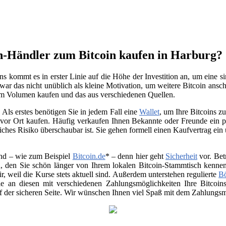
in-Händler zum Bitcoin kaufen in Harburg?
s kommt es in erster Linie auf die Höhe der Investition an, um eine 
war das nicht unüblich als kleine Motivation, um weitere Bitcoin anschl
em Volumen kaufen und das aus verschiedenen Quellen.
Als erstes benötigen Sie in jedem Fall eine
Wallet
, um Ihre Bitcoins 
vor Ort kaufen. Häufig verkaufen Ihnen Bekannte oder Freunde ein p
ches Risiko überschaubar ist. Sie gehen formell einen Kaufvertrag ein
nd – wie zum Beispiel
Bitcoin.de
* – denn hier geht
Sicherheit
vor. Bet
, den Sie schön länger von Ihrem lokalen Bitcoin-Stammtisch kenne
air, weil die Kurse stets aktuell sind. Außerdem unterstehen regulierte
B
 Sie an diesen mit verschiedenen Zahlungsmöglichkeiten Ihre Bitco
uf der sicheren Seite. Wir wünschen Ihnen viel Spaß mit dem Zahlungsmi