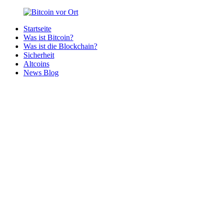
Zurück
zum
Startseite
Inhalt
Bitcoin
Bitcoins
Was ist Bitcoin?
vor
in
Was ist die Blockchain?
Ort
deiner
Sicherheit
Region
Altcoins
News Blog