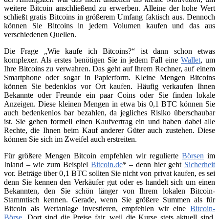
weitere Bitcoin anschließend zu erwerben. Alleine der hohe Wert
schließt gratis Bitcoins in größerem Umfang faktisch aus. Dennoch
können Sie Bitcoins in jedem Volumen kaufen und das aus
verschiedenen Quellen.
Die Frage „Wie kaufe ich Bitcoins?“ ist dann schon etwas
komplexer. Als erstes benötigen Sie in jedem Fall eine
Wallet
, um
Ihre Bitcoins zu verwahren. Das geht auf Ihrem Rechner, auf einem
Smartphone oder sogar in Papierform. Kleine Mengen Bitcoins
können Sie bedenklos vor Ort kaufen. Häufig verkaufen Ihnen
Bekannte oder Freunde ein paar Coins oder Sie finden lokale
Anzeigen. Diese kleinen Mengen in etwa bis 0,1 BTC können Sie
auch bedenkenlos bar bezahlen, da jegliches Risiko überschaubar
ist. Sie gehen formell einen Kaufvertrag ein und haben dabei alle
Rechte, die Ihnen beim Kauf anderer Güter auch zustehen. Diese
können Sie sich im Zweifel auch erstreiten.
Für größere Mengen Bitcoin empfehlen wir regulierte
Börsen
im
Inland – wie zum Beispiel
Bitcoin.de
* – denn hier geht
Sicherheit
vor. Beträge über 0,1 BTC sollten Sie nicht von privat kaufen, es sei
denn Sie kennen den Verkäufer gut oder es handelt sich um einen
Bekannten, den Sie schön länger von Ihrem lokalen Bitcoin-
Stammtisch kennen. Gerade, wenn Sie größere Summen als für
Bitcoin als Wertanlage investieren, empfehlen wir eine
Bitcoin-
Börse
. Dort sind die Preise fair, weil die Kurse stets aktuell sind.