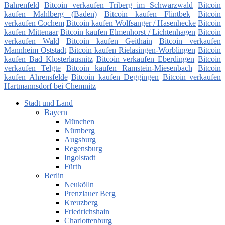
Bahrenfeld
Bitcoin verkaufen Triberg im Schwarzwald
Bitcoin
kaufen Mahlberg (Baden)
Bitcoin kaufen Flintbek
Bitcoin
verkaufen Cochem
Bitcoin kaufen Wolfsanger / Hasenhecke
Bitcoin
kaufen Mittenaar
Bitcoin kaufen Elmenhorst / Lichtenhagen
Bitcoin
verkaufen Wald
Bitcoin kaufen Geithain
Bitcoin verkaufen
Mannheim Oststadt
Bitcoin kaufen Rielasingen-Worblingen
Bitcoin
kaufen Bad Klosterlausnitz
Bitcoin verkaufen Eberdingen
Bitcoin
verkaufen Telgte
Bitcoin kaufen Ramstein-Miesenbach
Bitcoin
kaufen Ahrensfelde
Bitcoin kaufen Deggingen
Bitcoin verkaufen
Hartmannsdorf bei Chemnitz
Stadt und Land
Bayern
München
Nürnberg
Augsburg
Regensburg
Ingolstadt
Fürth
Berlin
Neukölln
Prenzlauer Berg
Kreuzberg
Friedrichshain
Charlottenburg