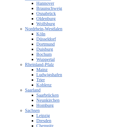
Hannover
Braunschweig
Osnabrück
Oldenburg
Wolfsburg
Nordrhein-Westfalen
Köln
Düsseldorf
Dortmund
Duisburg
Bochum
Wuppertal
Rheinland-Pfalz
Mainz
Ludwigshafen
Trier
Koblenz
Saarland
Saarbrücken
Neunkirchen
Homburg
Sachsen
Leipzig
Dresden
Chemnitz