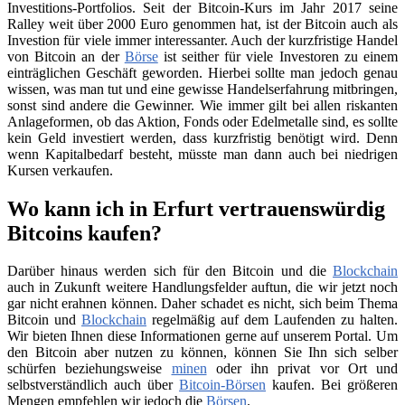
Investitions-Portfolios. Seit der Bitcoin-Kurs im Jahr 2017 seine
Ralley weit über 2000 Euro genommen hat, ist der Bitcoin auch als
Investion für viele immer interessanter. Auch der kurzfristige Handel
von Bitcoin an der
Börse
ist seither für viele Investoren zu einem
einträglichen Geschäft geworden. Hierbei sollte man jedoch genau
wissen, was man tut und eine gewisse Handelserfahrung mitbringen,
sonst sind andere die Gewinner. Wie immer gilt bei allen riskanten
Anlageformen, ob das Aktion, Fonds oder Edelmetalle sind, es sollte
kein Geld investiert werden, dass kurzfristig benötigt wird. Denn
wenn Kapitalbedarf besteht, müsste man dann auch bei niedrigen
Kursen verkaufen.
Wo kann ich in Erfurt vertrauenswürdig
Bitcoins kaufen?
Darüber hinaus werden sich für den Bitcoin und die
Blockchain
auch in Zukunft weitere Handlungsfelder auftun, die wir jetzt noch
gar nicht erahnen können. Daher schadet es nicht, sich beim Thema
Bitcoin und
Blockchain
regelmäßig auf dem Laufenden zu halten.
Wir bieten Ihnen diese Informationen gerne auf unserem Portal. Um
den Bitcoin aber nutzen zu können, können Sie Ihn sich selber
schürfen beziehungsweise
minen
oder ihn privat vor Ort und
selbstverständlich auch über
Bitcoin-Börsen
kaufen. Bei größeren
Mengen empfehlen wir jedoch die
Börsen
.