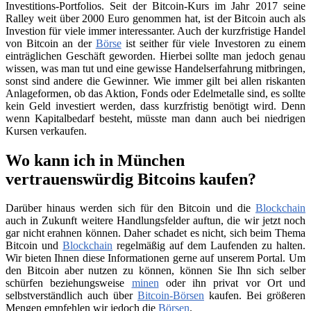
Investitions-Portfolios. Seit der Bitcoin-Kurs im Jahr 2017 seine
Ralley weit über 2000 Euro genommen hat, ist der Bitcoin auch als
Investion für viele immer interessanter. Auch der kurzfristige Handel
von Bitcoin an der
Börse
ist seither für viele Investoren zu einem
einträglichen Geschäft geworden. Hierbei sollte man jedoch genau
wissen, was man tut und eine gewisse Handelserfahrung mitbringen,
sonst sind andere die Gewinner. Wie immer gilt bei allen riskanten
Anlageformen, ob das Aktion, Fonds oder Edelmetalle sind, es sollte
kein Geld investiert werden, dass kurzfristig benötigt wird. Denn
wenn Kapitalbedarf besteht, müsste man dann auch bei niedrigen
Kursen verkaufen.
Wo kann ich in München
vertrauenswürdig Bitcoins kaufen?
Darüber hinaus werden sich für den Bitcoin und die
Blockchain
auch in Zukunft weitere Handlungsfelder auftun, die wir jetzt noch
gar nicht erahnen können. Daher schadet es nicht, sich beim Thema
Bitcoin und
Blockchain
regelmäßig auf dem Laufenden zu halten.
Wir bieten Ihnen diese Informationen gerne auf unserem Portal. Um
den Bitcoin aber nutzen zu können, können Sie Ihn sich selber
schürfen beziehungsweise
minen
oder ihn privat vor Ort und
selbstverständlich auch über
Bitcoin-Börsen
kaufen. Bei größeren
Mengen empfehlen wir jedoch die
Börsen
.