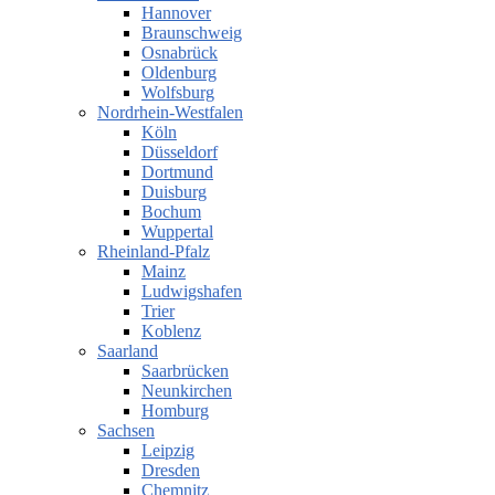
Hannover
Braunschweig
Osnabrück
Oldenburg
Wolfsburg
Nordrhein-Westfalen
Köln
Düsseldorf
Dortmund
Duisburg
Bochum
Wuppertal
Rheinland-Pfalz
Mainz
Ludwigshafen
Trier
Koblenz
Saarland
Saarbrücken
Neunkirchen
Homburg
Sachsen
Leipzig
Dresden
Chemnitz