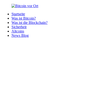
Zurück
zum
Startseite
Inhalt
Bitcoin
Bitcoins
Was ist Bitcoin?
vor
in
Was ist die Blockchain?
Ort
deiner
Sicherheit
Region
Altcoins
News Blog