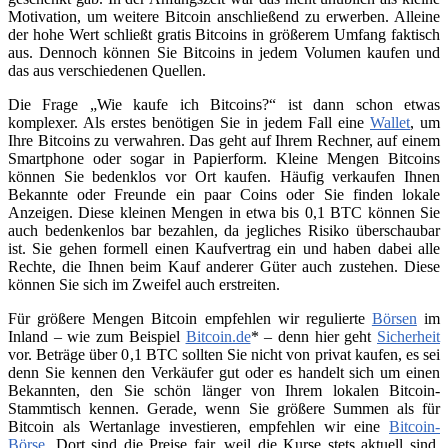
Motivation, um weitere Bitcoin anschließend zu erwerben. Alleine
der hohe Wert schließt gratis Bitcoins in größerem Umfang faktisch
aus. Dennoch können Sie Bitcoins in jedem Volumen kaufen und
das aus verschiedenen Quellen.
Die Frage „Wie kaufe ich Bitcoins?“ ist dann schon etwas
komplexer. Als erstes benötigen Sie in jedem Fall eine
Wallet
, um
Ihre Bitcoins zu verwahren. Das geht auf Ihrem Rechner, auf einem
Smartphone oder sogar in Papierform. Kleine Mengen Bitcoins
können Sie bedenklos vor Ort kaufen. Häufig verkaufen Ihnen
Bekannte oder Freunde ein paar Coins oder Sie finden lokale
Anzeigen. Diese kleinen Mengen in etwa bis 0,1 BTC können Sie
auch bedenkenlos bar bezahlen, da jegliches Risiko überschaubar
ist. Sie gehen formell einen Kaufvertrag ein und haben dabei alle
Rechte, die Ihnen beim Kauf anderer Güter auch zustehen. Diese
können Sie sich im Zweifel auch erstreiten.
Für größere Mengen Bitcoin empfehlen wir regulierte
Börsen
im
Inland – wie zum Beispiel
Bitcoin.de
* – denn hier geht
Sicherheit
vor. Beträge über 0,1 BTC sollten Sie nicht von privat kaufen, es sei
denn Sie kennen den Verkäufer gut oder es handelt sich um einen
Bekannten, den Sie schön länger von Ihrem lokalen Bitcoin-
Stammtisch kennen. Gerade, wenn Sie größere Summen als für
Bitcoin als Wertanlage investieren, empfehlen wir eine
Bitcoin-
Börse
. Dort sind die Preise fair, weil die Kurse stets aktuell sind.