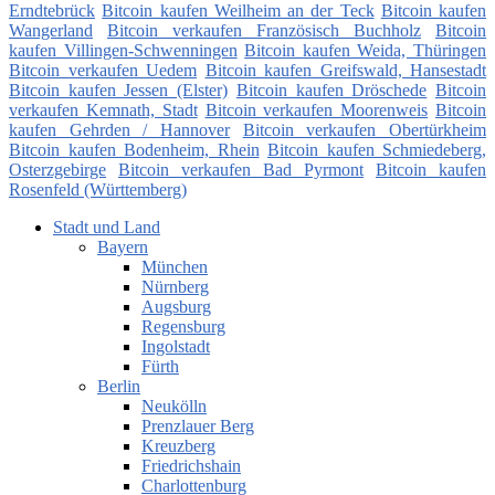
Erndtebrück
Bitcoin kaufen Weilheim an der Teck
Bitcoin kaufen
Wangerland
Bitcoin verkaufen Französisch Buchholz
Bitcoin
kaufen Villingen-Schwenningen
Bitcoin kaufen Weida, Thüringen
Bitcoin verkaufen Uedem
Bitcoin kaufen Greifswald, Hansestadt
Bitcoin kaufen Jessen (Elster)
Bitcoin kaufen Dröschede
Bitcoin
verkaufen Kemnath, Stadt
Bitcoin verkaufen Moorenweis
Bitcoin
kaufen Gehrden / Hannover
Bitcoin verkaufen Obertürkheim
Bitcoin kaufen Bodenheim, Rhein
Bitcoin kaufen Schmiedeberg,
Osterzgebirge
Bitcoin verkaufen Bad Pyrmont
Bitcoin kaufen
Rosenfeld (Württemberg)
Stadt und Land
Bayern
München
Nürnberg
Augsburg
Regensburg
Ingolstadt
Fürth
Berlin
Neukölln
Prenzlauer Berg
Kreuzberg
Friedrichshain
Charlottenburg