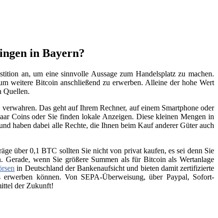
tingen in Bayern?
stition an, um eine sinnvolle Aussage zum Handelsplatz zu machen.
, um weitere Bitcoin anschließend zu erwerben. Alleine der hohe Wert
n Quellen.
zu verwahren. Das geht auf Ihrem Rechner, auf einem Smartphone oder
aar Coins oder Sie finden lokale Anzeigen. Diese kleinen Mengen in
 und haben dabei alle Rechte, die Ihnen beim Kauf anderer Güter auch
räge über 0,1 BTC sollten Sie nicht von privat kaufen, es sei denn Sie
n. Gerade, wenn Sie größere Summen als für Bitcoin als Wertanlage
örsen
in Deutschland der Bankenaufsicht und bieten damit zertifizierte
ins erwerben können. Von SEPA-Überweisung, über Paypal, Sofort-
ttel der Zukunft!