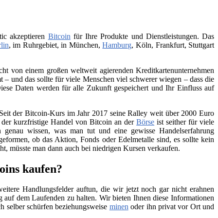
tic akzeptieren
Bitcoin
für Ihre Produkte und Dienstleistungen. Das
lin
, im Ruhrgebiet, in München,
Hamburg
, Köln, Frankfurt, Stuttgart
 nicht von einem großen weltweit agierenden Kreditkartenunternehmen
– und das sollte für viele Menschen viel schwerer wiegen – dass die
iese Daten werden für alle Zukunft gespeichert und Ihr Einfluss auf
Seit der Bitcoin-Kurs im Jahr 2017 seine Ralley weit über 2000 Euro
h der kurzfristige Handel von Bitcoin an der
Börse
ist seither für viele
ch genau wissen, was man tut und eine gewisse Handelserfahrung
geformen, ob das Aktion, Fonds oder Edelmetalle sind, es sollte kein
teht, müsste man dann auch bei niedrigen Kursen verkaufen.
coins kaufen?
itere Handlungsfelder auftun, die wir jetzt noch gar nicht erahnen
 auf dem Laufenden zu halten. Wir bieten Ihnen diese Informationen
ch selber schürfen beziehungsweise
minen
oder ihn privat vor Ort und