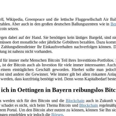
, Wikipedia, Greenpeace und die lettische Fluggesellschaft Air Bal
ahlen. Aber auch in den großen deutschen Ballungszentren wie in
Ber
coin setzen.
iegen dabei auf der Hand. Sie benötigen kein lästiges Bargeld, sind
üssen dort monatliche oder jährliche Gebühren bezahlen. Dazu kommt 
Zahlungsdienstleister Ihr Einkaufsverhalten nachverfolgen können. D
ung ist nahezu nicht vorhanden.
für immer mehr Menschen Bitcoin Teil ihres Investitions-Portfolios. 
ist der Bitcoin auch als Investion für viele immer interessanter. Auc
 einem einträglichen Geschäft geworden. Hierbei sollte man jedo
nst sind andere die Gewinner. Wie immer gilt bei allen riskanten Anla
t werden, dass kurzfristig benötigt wird. Denn wenn Kapitalbedarf bes
ich in Oettingen in Bayern reibungslos Bit
s werden sich für den Bitcoin und die
Blockchain
auch in Zukunft we
 schadet es nicht, sich beim Thema Bitcoin und
Blockchain
regelmäßig
rem Portal. Um den Bitcoin aber nutzen zu können, können Sie Ihn si
ngen empfehlen wir jedoch die
Börsen
.