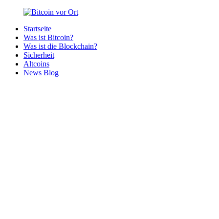
Zurück
zum
Startseite
Inhalt
Bitcoin
Bitcoins
Was ist Bitcoin?
vor
in
Was ist die Blockchain?
Ort
deiner
Sicherheit
Region
Altcoins
News Blog