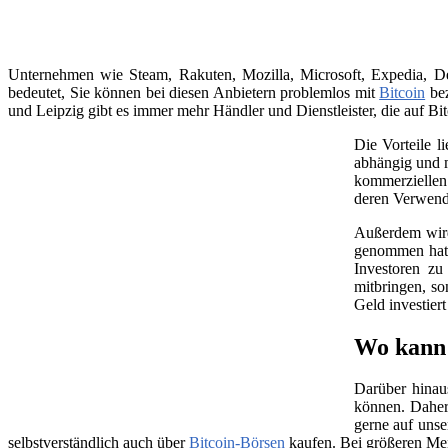
Unternehmen wie Steam, Rakuten, Mozilla, Microsoft, Expedia, Dell
bedeutet, Sie können bei diesen Anbietern problemlos mit
Bitcoin
bez
und Leipzig gibt es immer mehr Händler und Dienstleister, die auf Bit
Die Vorteile l
abhängig und m
kommerziellen 
deren Verwend
Außerdem wird 
genommen hat, 
Investoren zu
mitbringen, so
Geld investier
Wo kann 
Darüber hinau
können. Daher
gerne auf unse
selbstverständlich auch über
Bitcoin-Börsen
kaufen. Bei größeren Me