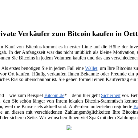
ivate Verkäufer zum Bitcoin kaufen in Oet
m Kauf von Bitcoins kommt es in erster Linie auf die Höhe der Inve
gab. In der Anfangszeit war das nicht unüblich als kleine Motivation
können Sie Bitcoins in jedem Volumen kaufen und das aus verschiedene
Als erstes benötigen Sie in jedem Fall eine
Wallet
, um Ihre Bitcoins 
vor Ort kaufen. Häufig verkaufen Ihnen Bekannte oder Freunde ein p
ches Risiko überschaubar ist. Sie gehen formell einen Kaufvertrag ein
nd – wie zum Beispiel
Bitcoin.de
* – denn hier geht
Sicherheit
vor. Bet
, den Sie schön länger von Ihrem lokalen Bitcoin-Stammtisch kenne
air, weil die Kurse stets aktuell sind. Außerdem unterstehen regulierte
B
 Sie an diesen mit verschiedenen Zahlungsmöglichkeiten Ihre Bitco
uf der sicheren Seite. Wir wünschen Ihnen viel Spaß mit dem Zahlungsmi