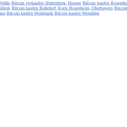
 Nidda
Bitcoin verkaufen Hüttenberg, Hessen
Bitcoin kaufen Rosentha
oldegk
Bitcoin kaufen Rohrdorf, Kreis Rosenheim, Oberbayern
Bitcoi
ang
Bitcoin kaufen Wedemark
Bitcoin kaufen Wemding