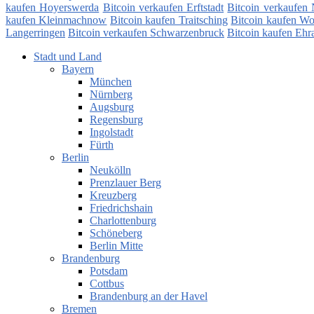
kaufen Hoyerswerda
Bitcoin verkaufen Erftstadt
Bitcoin verkaufen
kaufen Kleinmachnow
Bitcoin kaufen Traitsching
Bitcoin kaufen W
Langerringen
Bitcoin verkaufen Schwarzenbruck
Bitcoin kaufen Ehr
Stadt und Land
Bayern
München
Nürnberg
Augsburg
Regensburg
Ingolstadt
Fürth
Berlin
Neukölln
Prenzlauer Berg
Kreuzberg
Friedrichshain
Charlottenburg
Schöneberg
Berlin Mitte
Brandenburg
Potsdam
Cottbus
Brandenburg an der Havel
Bremen