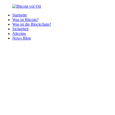
Zurück
zum
Startseite
Inhalt
Bitcoin
Bitcoins
Was ist Bitcoin?
vor
in
Was ist die Blockchain?
Ort
deiner
Sicherheit
Region
Altcoins
News Blog