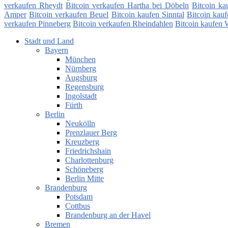
verkaufen Rheydt
Bitcoin verkaufen Hartha bei Döbeln
Bitcoin ka
Amper
Bitcoin verkaufen Beuel
Bitcoin kaufen Sinntal
Bitcoin kau
verkaufen Pinneberg
Bitcoin verkaufen Rheindahlen
Bitcoin kaufen 
Stadt und Land
Bayern
München
Nürnberg
Augsburg
Regensburg
Ingolstadt
Fürth
Berlin
Neukölln
Prenzlauer Berg
Kreuzberg
Friedrichshain
Charlottenburg
Schöneberg
Berlin Mitte
Brandenburg
Potsdam
Cottbus
Brandenburg an der Havel
Bremen