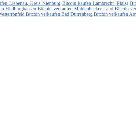
ufen Liebenau, Kreis Nienburg
Bitcoin kaufen Lambrecht (Pfalz)
Bi
fen Hildburghausen
Bitcoin verkaufen Mühlenbecker Land
Bitcoin ve
Westerrönfeld
Bitcoin verkaufen Bad Dürrenberg
Bitcoin verkaufen Arn