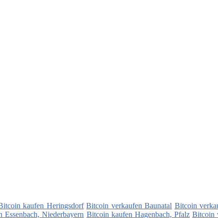
Bitcoin kaufen Heringsdorf
Bitcoin verkaufen Baunatal
Bitcoin verka
en Essenbach, Niederbayern
Bitcoin kaufen Hagenbach, Pfalz
Bitcoin