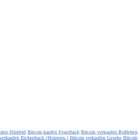
ufen Hünfeld
Bitcoin kaufen Feuerbach
Bitcoin verkaufen Roßleben
 verkaufen Rickenbach (Hotzenw.)
Bitcoin verkaufen Geseke
Bitcoin