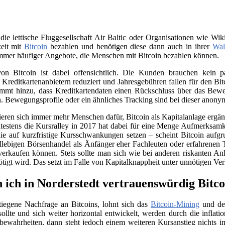
 die lettische Fluggesellschaft Air Baltic oder Organisationen wie 
zeit mit
Bitcoin
bezahlen und benötigen diese dann auch in ihrer
Wal
immer häufiger Angebote, die Menschen mit Bitcoin bezahlen können.
on Bitcoin ist dabei offensichtlich. Die Kunden brauchen kein
n Kreditkartenanbietern reduziert und Jahresgebühren fallen für den B
ommt hinzu, dass Kreditkartendaten einen Rückschluss über das Beweg
. Bewegungsprofile oder ein ähnliches Tracking sind bei dieser anony
sieren sich immer mehr Menschen dafür, Bitcoin als Kapitalanlage erg
testens die Kursralley in 2017 hat dabei für eine Menge Aufmerksamk
ie auf kurzfristige Kursschwankungen setzen – scheint Bitcoin aufgr
llebigen Börsenhandel als Änfänger eher Fachleuten oder erfahrenen 
verkaufen können. Stets sollte man sich wie bei anderen riskanten Anl
nötigt wird. Das setzt im Falle von Kapitalknappheit unter unnötigen Ve
 ich in Norderstedt vertrauenswürdig Bitco
tiegene Nachfrage an Bitcoins, lohnt sich das
Bitcoin-Mining
und der
llte und sich weiter horizontal entwickelt, werden durch die infla
e bewahrheiten, dann steht jedoch einem weiteren Kursanstieg nichts