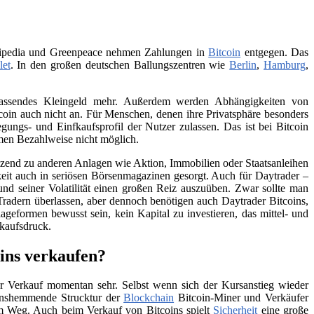
Wikipedia und Greenpeace nehmen Zahlungen in
Bitcoin
entgegen. Das
let
. In den großen deutschen Ballungszentren wie
Berlin
,
Hamburg
,
 passendes Kleingeld mehr. Außerdem werden Abhängigkeiten von
itcoin auch nicht an. Für Menschen, denen ihre Privatsphäre besonders
ungs- und Einfkaufsprofil der Nutzer zulassen. Das ist bei Bitcoin
men Bezahlweise nicht möglich.
änzend zu anderen Anlagen wie Aktion, Immobilien oder Staatsanleihen
eit auch in seriösen Börsenmagazinen gesorgt. Auch für Daytrader –
und seiner Volatilität einen großen Reiz auszuüben. Zwar sollte man
Tradern überlassen, aber dennoch benötigen auch Daytrader Bitcoins,
ageformen bewusst sein, kein Kapital zu investieren, das mittel- und
rkaufsdruck.
ins verkaufen?
 Verkauf momentan sehr. Selbst wenn sich der Kursanstieg wieder
tionshemmende Strucktur der
Blockchain
Bitcoin-Miner und Verkäufer
 im Weg. Auch beim Verkauf von Bitcoins spielt
Sicherheit
eine große