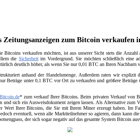
 Zeitungsanzeigen zum Bitcoin verkaufen i
 Bitcoins verkaufen möchten, ist aus unserer Sicht stets die Anzah
allem die
Sicherheit
im Vordergrund. Sie möchten schließlich eine ad
atürlich deutlich höher, als wenn Sie nur 0,01 BTC an Ihren Nachbarn
trukturiert anhand der Handelsmenge. Außerdem raten wir explizit da
 nur Beträge unter 0,1 BTC vor Ort zu verkaufen und größere Beträge
Bitcoin.de
* zum verkauf Ihrer Bitcoins. Beim privaten Verkauf von Be
en und sich ein Ausweisdokument zeigen lassen. Als Alternative zum Ver
r Wert Ihrer Bitcoins, die Sie mit Ihrem Miner erzeugt haben. Im Fa
jedoch eventuell, wenn alle Marktteilnehmer so agieren, dann kann di
otsengpass, der sich sogar negativ auf das gesamte System Bitcoin au