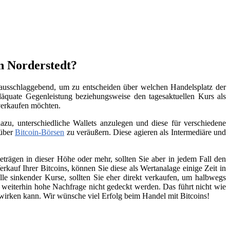
n Norderstedt?
l ausschlaggebend, um zu entscheiden über welchen Handelsplatz der
äquate Gegenleistung beziehungsweise den tagesaktuellen Kurs als
 verkaufen möchten.
zu, unterschiedliche Wallets anzulegen und diese für verschiedene
 über
Bitcoin-Börsen
zu veräußern. Diese agieren als Intermediäre und
trägen in dieser Höhe oder mehr, sollten Sie aber in jedem Fall den
kauf Ihrer Bitcoins, können Sie diese als Wertanalage einige Zeit in
lle sinkender Kurse, sollten Sie eher direkt verkaufen, um halbwegs
e weiterhin hohe Nachfrage nicht gedeckt werden. Das führt nicht wie
swirken kann. Wir wünsche viel Erfolg beim Handel mit Bitcoins!