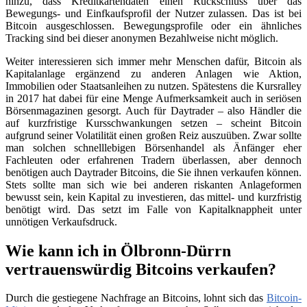
hinzu, dass Kreditkartendaten einen Rückschluss über das
Bewegungs- und Einfkaufsprofil der Nutzer zulassen. Das ist bei
Bitcoin ausgeschlossen. Bewegungsprofile oder ein ähnliches
Tracking sind bei dieser anonymen Bezahlweise nicht möglich.
Weiter interessieren sich immer mehr Menschen dafür, Bitcoin als
Kapitalanlage ergänzend zu anderen Anlagen wie Aktion,
Immobilien oder Staatsanleihen zu nutzen. Spätestens die Kursralley
in 2017 hat dabei für eine Menge Aufmerksamkeit auch in seriösen
Börsenmagazinen gesorgt. Auch für Daytrader – also Händler die
auf kurzfristige Kursschwankungen setzen – scheint Bitcoin
aufgrund seiner Volatilität einen großen Reiz auszuüben. Zwar sollte
man solchen schnelllebigen Börsenhandel als Änfänger eher
Fachleuten oder erfahrenen Tradern überlassen, aber dennoch
benötigen auch Daytrader Bitcoins, die Sie ihnen verkaufen können.
Stets sollte man sich wie bei anderen riskanten Anlageformen
bewusst sein, kein Kapital zu investieren, das mittel- und kurzfristig
benötigt wird. Das setzt im Falle von Kapitalknappheit unter
unnötigen Verkaufsdruck.
Wie kann ich in Ölbronn-Dürrn
vertrauenswürdig Bitcoins verkaufen?
Durch die gestiegene Nachfrage an Bitcoins, lohnt sich das
Bitcoin-