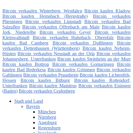
Bitcoin verkaufen Winterberg, Westfalen
Bitcoin kaufen Kladow
Bitcoin kaufen Hemsbach (Bergstraße)
Bitcoin verkaufen
Plieningen
Bitcoin verkaufen Lippstadt
Bitcoin verkaufen Bad
Salzuflen
Bitcoin verkaufen Offenbach am Main
Bitcoin kaufen
Jork, Niederelbe
Bitcoin verkaufen Geyer
Bitcoin verkaufen
Kleinwallstadt
Bitcoin verkaufen Hahnbach, Oberpfalz
Bitcoin
kaufen Bad Camberg
Bitcoin verkaufen Dußlingen
Bitcoin
verkaufen Dettenhausen (Württemberg)
Bitcoin kaufen Neheim-
Hüsten
Bitcoin verkaufen Neustadt an der Orla
Bitcoin verkaufen
Johannesberg, Unterfranken
Bitcoin kaufen Steinheim an der Murr
Bitcoin kaufen Bottrop
Bitcoin verkaufen Gomaringen
Bitcoin
kaufen Bad Bederkesa
Bitcoin kaufen Grimmen
Bitcoin verkaufen
Gablingen
Bitcoin verkaufen Praunheim
Bitcoin kaufen Lichtenfels,
Hessen
Bitcoin kaufen Bitburg
Bitcoin kaufen Rottendorf,
Unterfranken
Bitcoin kaufen Mainleus
Bitcoin verkaufen Eisingen
(Baden)
Bitcoin verkaufen Grafenberg
Stadt und Land
Bayern
München
Nürnberg
Augsburg
Regensburg