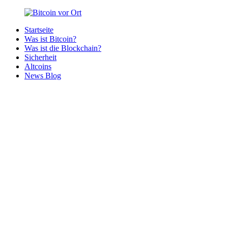
Zurück
zum
Startseite
Inhalt
Bitcoin
Bitcoins
Was ist Bitcoin?
vor
in
Was ist die Blockchain?
Ort
deiner
Sicherheit
Region
Altcoins
News Blog