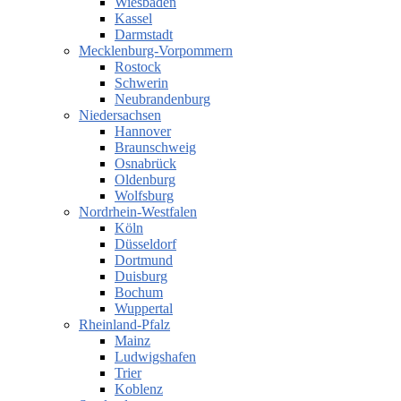
Wiesbaden
Kassel
Darmstadt
Mecklenburg-Vorpommern
Rostock
Schwerin
Neubrandenburg
Niedersachsen
Hannover
Braunschweig
Osnabrück
Oldenburg
Wolfsburg
Nordrhein-Westfalen
Köln
Düsseldorf
Dortmund
Duisburg
Bochum
Wuppertal
Rheinland-Pfalz
Mainz
Ludwigshafen
Trier
Koblenz