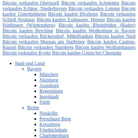
Bitcoin verkaufen Obernzell
Bitcoin verkaufen Achstetten
Bitcoin
verkaufen Eching, Niederbayern
Bitcoin verkaufen Leisnig
Bitcoin
kaufen Untertürkheim
Bitcoin kaufen Iffezheim
Bitcoin verkaufen
Schloß Neuhaus
Bitcoin kaufen Erzhausen, Hessen
Bitcoin kaufen
Hüttlingen (Württemberg)
Bitcoin kaufen Rheinfelden (Baden)
Bitcoin kaufen Berching
Bitcoin kaufen Weißenburg in Bayern
Bitcoin verkaufen Rückersdorf, Mittelfranken
Bitcoin kaufen Nied
Bitcoin verkaufen Murnau am Staffelsee
Bitcoin kaufen Castrop-
Rauxel
Bitcoin verkaufen Starnberg
Bitcoin kaufen Wolfratshausen
Bitcoin verkaufen Kyritz
Bitcoin kaufen Grüna bei Chemnitz
Stadt und Land
Bayern
München
Nürnberg
Augsburg
Regensburg
Ingolstadt
Fürth
Berlin
Neukölln
Prenzlauer Berg
Kreuzberg
Friedrichshain
Charlottenburg