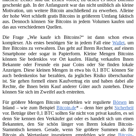
geschenkt gab. In der Anfangszeit war das nicht unüblich als kleine
Motivation, um weitere Bitcoin anschließend zu erwerben. Alleine
der hohe Wert schließt gratis Bitcoins in größerem Umfang faktisch
aus. Dennoch können Sie Bitcoins in jedem Volumen kaufen und
das aus verschiedenen Quellen.
Die Frage „Wie kaufe ich Bitcoins?“ ist dann schon etwas
komplexer. Als erstes benötigen Sie in jedem Fall eine
Wallet
, um
Ihre Bitcoins zu verwahren. Das geht auf Ihrem Rechner, auf einem
Smartphone oder sogar in Papierform. Kleine Mengen Bitcoins
können Sie bedenklos vor Ort kaufen. Häufig verkaufen Ihnen
Bekannte oder Freunde ein paar Coins oder Sie finden lokale
Anzeigen. Diese kleinen Mengen in etwa bis 0,1 BTC können Sie
auch bedenkenlos bar bezahlen, da jegliches Risiko überschaubar
ist. Sie gehen formell einen Kaufvertrag ein und haben dabei alle
Rechte, die Ihnen beim Kauf anderer Güter auch zustehen. Diese
können Sie sich im Zweifel auch erstreiten.
Für größere Mengen Bitcoin empfehlen wir regulierte
Börsen
im
Inland – wie zum Beispiel
Bitcoin.de
* – denn hier geht
Sicherheit
vor. Beträge über 0,1 BTC sollten Sie nicht von privat kaufen, es sei
denn Sie kennen den Verkäufer gut oder es handelt sich um einen
Bekannten, den Sie schön länger von Ihrem lokalen Bitcoin-
Stammtisch kennen. Gerade, wenn Sie größere Summen als für
Bitcoin als Wertanlage investieren, empfehlen wir eine
Bitcoin-