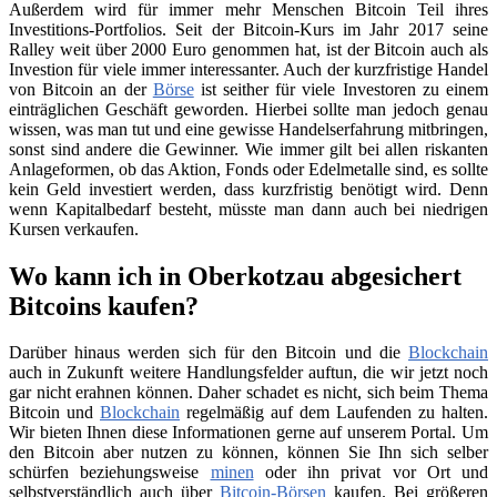
Außerdem wird für immer mehr Menschen Bitcoin Teil ihres
Investitions-Portfolios. Seit der Bitcoin-Kurs im Jahr 2017 seine
Ralley weit über 2000 Euro genommen hat, ist der Bitcoin auch als
Investion für viele immer interessanter. Auch der kurzfristige Handel
von Bitcoin an der
Börse
ist seither für viele Investoren zu einem
einträglichen Geschäft geworden. Hierbei sollte man jedoch genau
wissen, was man tut und eine gewisse Handelserfahrung mitbringen,
sonst sind andere die Gewinner. Wie immer gilt bei allen riskanten
Anlageformen, ob das Aktion, Fonds oder Edelmetalle sind, es sollte
kein Geld investiert werden, dass kurzfristig benötigt wird. Denn
wenn Kapitalbedarf besteht, müsste man dann auch bei niedrigen
Kursen verkaufen.
Wo kann ich in Oberkotzau abgesichert
Bitcoins kaufen?
Darüber hinaus werden sich für den Bitcoin und die
Blockchain
auch in Zukunft weitere Handlungsfelder auftun, die wir jetzt noch
gar nicht erahnen können. Daher schadet es nicht, sich beim Thema
Bitcoin und
Blockchain
regelmäßig auf dem Laufenden zu halten.
Wir bieten Ihnen diese Informationen gerne auf unserem Portal. Um
den Bitcoin aber nutzen zu können, können Sie Ihn sich selber
schürfen beziehungsweise
minen
oder ihn privat vor Ort und
selbstverständlich auch über
Bitcoin-Börsen
kaufen. Bei größeren