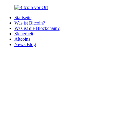
Zurück
zum
Startseite
Inhalt
Bitcoin
Bitcoins
Was ist Bitcoin?
vor
in
Was ist die Blockchain?
Ort
deiner
Sicherheit
Region
Altcoins
News Blog