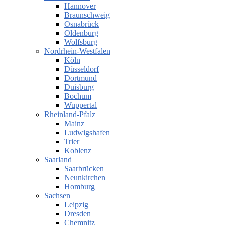
Hannover
Braunschweig
Osnabrück
Oldenburg
Wolfsburg
Nordrhein-Westfalen
Köln
Düsseldorf
Dortmund
Duisburg
Bochum
Wuppertal
Rheinland-Pfalz
Mainz
Ludwigshafen
Trier
Koblenz
Saarland
Saarbrücken
Neunkirchen
Homburg
Sachsen
Leipzig
Dresden
Chemnitz