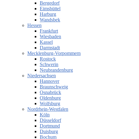
Bergedorf
Eimsbüttel
Harburg
Wandsbek
Hessen
Frankfurt
Wiesbaden
Kassel
Darmstadt
Mecklenburg-Vorpommern
Rostock
Schwerin
Neubrandenburg
Niedersachsen
Hannover
Braunschweig
Osnabrück
Oldenburg
Wolfsburg
Nordrhein-Westfalen
Köln
Düsseldorf
Dortmund
Duisburg
Bochum