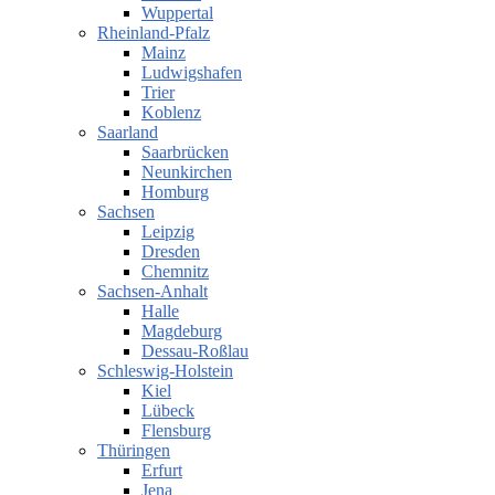
Wuppertal
Rheinland-Pfalz
Mainz
Ludwigshafen
Trier
Koblenz
Saarland
Saarbrücken
Neunkirchen
Homburg
Sachsen
Leipzig
Dresden
Chemnitz
Sachsen-Anhalt
Halle
Magdeburg
Dessau-Roßlau
Schleswig-Holstein
Kiel
Lübeck
Flensburg
Thüringen
Erfurt
Jena