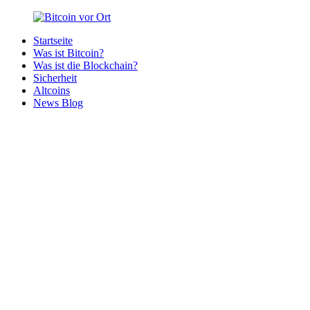
Zurück
zum
Startseite
Inhalt
Bitcoin
Bitcoins
Was ist Bitcoin?
vor
in
Was ist die Blockchain?
Ort
deiner
Sicherheit
Region
Altcoins
News Blog