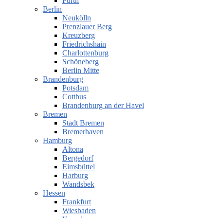
Fürth
Berlin
Neukölln
Prenzlauer Berg
Kreuzberg
Friedrichshain
Charlottenburg
Schöneberg
Berlin Mitte
Brandenburg
Potsdam
Cottbus
Brandenburg an der Havel
Bremen
Stadt Bremen
Bremerhaven
Hamburg
Altona
Bergedorf
Eimsbüttel
Harburg
Wandsbek
Hessen
Frankfurt
Wiesbaden