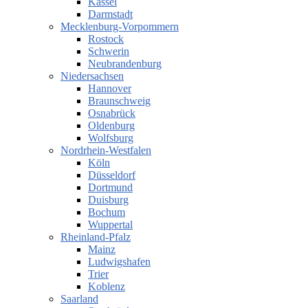
Kassel
Darmstadt
Mecklenburg-Vorpommern
Rostock
Schwerin
Neubrandenburg
Niedersachsen
Hannover
Braunschweig
Osnabrück
Oldenburg
Wolfsburg
Nordrhein-Westfalen
Köln
Düsseldorf
Dortmund
Duisburg
Bochum
Wuppertal
Rheinland-Pfalz
Mainz
Ludwigshafen
Trier
Koblenz
Saarland