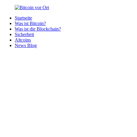
Zurück
zum
Startseite
Inhalt
Bitcoin
Bitcoins
Was ist Bitcoin?
vor
in
Was ist die Blockchain?
Ort
deiner
Sicherheit
Region
Altcoins
News Blog