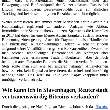
hinzu, dass Kreditkartendaten einen Rückschluss über das
Bewegungs- und Einfkaufsprofil der Nutzer zulassen. Das ist bei
Bitcoin ausgeschlossen. Bewegungsprofile oder ein ähnliches
Tracking sind bei dieser anonymen Bezahlweise nicht möglich.
Weiter interessieren sich immer mehr Menschen dafür, Bitcoin als
Kapitalanlage ergänzend zu anderen Anlagen wie Aktion,
Immobilien oder Staatsanleihen zu nutzen. Spätestens die Kursralley
in 2017 hat dabei für eine Menge Aufmerksamkeit auch in seriösen
Börsenmagazinen gesorgt. Auch für Daytrader – also Händler die
auf kurzfristige Kursschwankungen setzen – scheint Bitcoin
aufgrund seiner Volatilität einen großen Reiz auszuüben. Zwar sollte
man solchen schnelllebigen Börsenhandel als Änfänger eher
Fachleuten oder erfahrenen Tradern überlassen, aber dennoch
benötigen auch Daytrader Bitcoins, die Sie ihnen verkaufen können.
Stets sollte man sich wie bei anderen riskanten Anlageformen
bewusst sein, kein Kapital zu investieren, das mittel- und kurzfristig
benötigt wird. Das setzt im Falle von Kapitalknappheit unter
unnötigen Verkaufsdruck.
Wie kann ich in Stavenhagen, Reuterstadt
vertrauenswürdig Bitcoins verkaufen?
Durch die gestiegene Nachfrage an Bitcoins, lohnt sich das
Bitcoin-