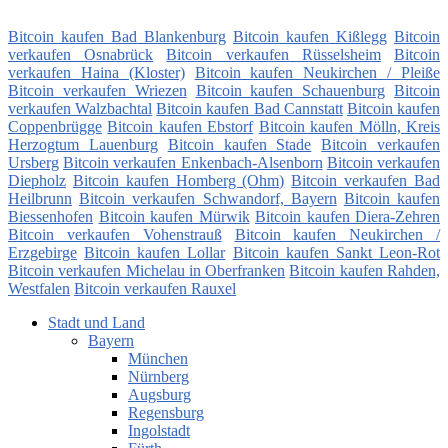
Bitcoin kaufen Bad Blankenburg
Bitcoin kaufen Kißlegg
Bitcoin
verkaufen Osnabrück
Bitcoin verkaufen Rüsselsheim
Bitcoin
verkaufen Haina (Kloster)
Bitcoin kaufen Neukirchen / Pleiße
Bitcoin verkaufen Wriezen
Bitcoin kaufen Schauenburg
Bitcoin
verkaufen Walzbachtal
Bitcoin kaufen Bad Cannstatt
Bitcoin kaufen
Coppenbrügge
Bitcoin kaufen Ebstorf
Bitcoin kaufen Mölln, Kreis
Herzogtum Lauenburg
Bitcoin kaufen Stade
Bitcoin verkaufen
Ursberg
Bitcoin verkaufen Enkenbach-Alsenborn
Bitcoin verkaufen
Diepholz
Bitcoin kaufen Homberg (Ohm)
Bitcoin verkaufen Bad
Heilbrunn
Bitcoin verkaufen Schwandorf, Bayern
Bitcoin kaufen
Biessenhofen
Bitcoin kaufen Mürwik
Bitcoin kaufen Diera-Zehren
Bitcoin verkaufen Vohenstrauß
Bitcoin kaufen Neukirchen /
Erzgebirge
Bitcoin kaufen Lollar
Bitcoin kaufen Sankt Leon-Rot
Bitcoin verkaufen Michelau in Oberfranken
Bitcoin kaufen Rahden,
Westfalen
Bitcoin verkaufen Rauxel
Stadt und Land
Bayern
München
Nürnberg
Augsburg
Regensburg
Ingolstadt