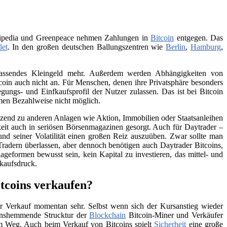
Wikipedia und Greenpeace nehmen Zahlungen in
Bitcoin
entgegen. Das
let
. In den großen deutschen Ballungszentren wie
Berlin
,
Hamburg
,
 passendes Kleingeld mehr. Außerdem werden Abhängigkeiten von
itcoin auch nicht an. Für Menschen, denen ihre Privatsphäre besonders
ungs- und Einfkaufsprofil der Nutzer zulassen. Das ist bei Bitcoin
men Bezahlweise nicht möglich.
änzend zu anderen Anlagen wie Aktion, Immobilien oder Staatsanleihen
eit auch in seriösen Börsenmagazinen gesorgt. Auch für Daytrader –
und seiner Volatilität einen großen Reiz auszuüben. Zwar sollte man
Tradern überlassen, aber dennoch benötigen auch Daytrader Bitcoins,
ageformen bewusst sein, kein Kapital zu investieren, das mittel- und
rkaufsdruck.
tcoins verkaufen?
 Verkauf momentan sehr. Selbst wenn sich der Kursanstieg wieder
tionshemmende Strucktur der
Blockchain
Bitcoin-Miner und Verkäufer
 im Weg. Auch beim Verkauf von Bitcoins spielt
Sicherheit
eine große