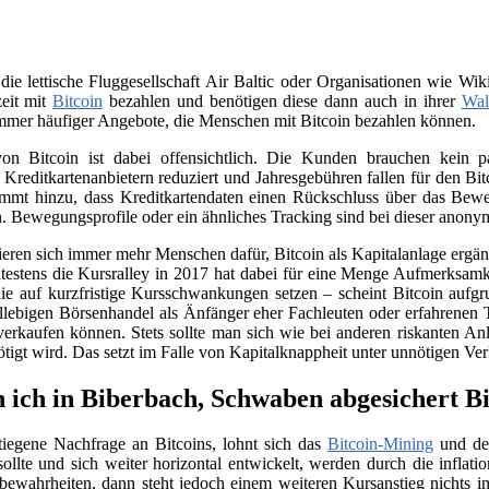
 die lettische Fluggesellschaft Air Baltic oder Organisationen wie 
zeit mit
Bitcoin
bezahlen und benötigen diese dann auch in ihrer
Wal
immer häufiger Angebote, die Menschen mit Bitcoin bezahlen können.
on Bitcoin ist dabei offensichtlich. Die Kunden brauchen kein
n Kreditkartenanbietern reduziert und Jahresgebühren fallen für den B
ommt hinzu, dass Kreditkartendaten einen Rückschluss über das Beweg
. Bewegungsprofile oder ein ähnliches Tracking sind bei dieser anony
sieren sich immer mehr Menschen dafür, Bitcoin als Kapitalanlage erg
testens die Kursralley in 2017 hat dabei für eine Menge Aufmerksamk
ie auf kurzfristige Kursschwankungen setzen – scheint Bitcoin aufgr
llebigen Börsenhandel als Änfänger eher Fachleuten oder erfahrenen 
verkaufen können. Stets sollte man sich wie bei anderen riskanten Anl
nötigt wird. Das setzt im Falle von Kapitalknappheit unter unnötigen Ve
 ich in Biberbach, Schwaben abgesichert Bi
tiegene Nachfrage an Bitcoins, lohnt sich das
Bitcoin-Mining
und der
llte und sich weiter horizontal entwickelt, werden durch die infla
e bewahrheiten, dann steht jedoch einem weiteren Kursanstieg nichts