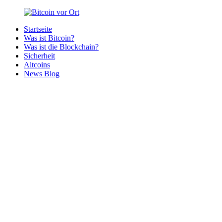
Zurück
zum
Startseite
Inhalt
Bitcoin
Bitcoins
Was ist Bitcoin?
vor
in
Was ist die Blockchain?
Ort
deiner
Sicherheit
Region
Altcoins
News Blog