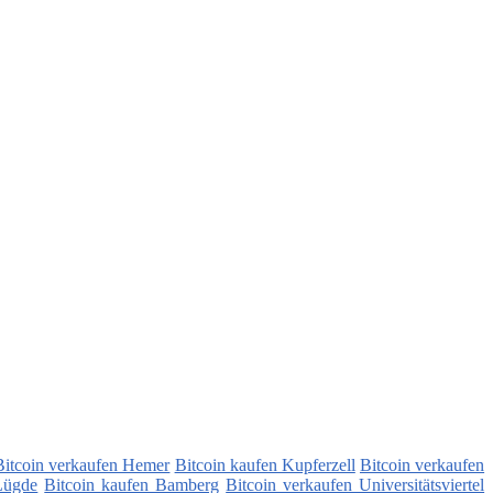
Bitcoin verkaufen Hemer
Bitcoin kaufen Kupferzell
Bitcoin verkaufen
Lügde
Bitcoin kaufen Bamberg
Bitcoin verkaufen Universitätsviertel