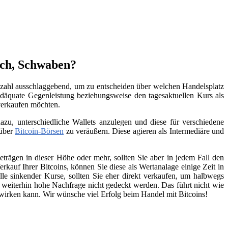
ach, Schwaben?
Anzahl ausschlaggebend, um zu entscheiden über welchen Handelsplatz
däquate Gegenleistung beziehungsweise den tagesaktuellen Kurs als
 verkaufen möchten.
zu, unterschiedliche Wallets anzulegen und diese für verschiedene
 über
Bitcoin-Börsen
zu veräußern. Diese agieren als Intermediäre und
trägen in dieser Höhe oder mehr, sollten Sie aber in jedem Fall den
kauf Ihrer Bitcoins, können Sie diese als Wertanalage einige Zeit in
lle sinkender Kurse, sollten Sie eher direkt verkaufen, um halbwegs
e weiterhin hohe Nachfrage nicht gedeckt werden. Das führt nicht wie
swirken kann. Wir wünsche viel Erfolg beim Handel mit Bitcoins!