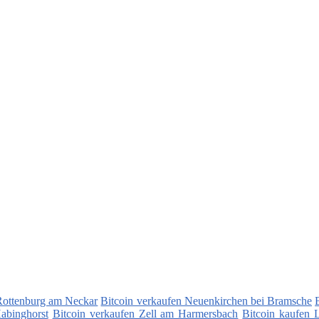
Rottenburg am Neckar
Bitcoin verkaufen Neuenkirchen bei Bramsche
abinghorst
Bitcoin verkaufen Zell am Harmersbach
Bitcoin kaufen 