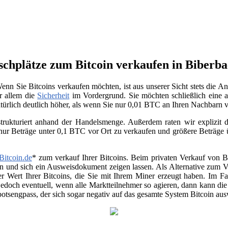
uschplätze zum Bitcoin verkaufen in Biberb
enn Sie Bitcoins verkaufen möchten, ist aus unserer Sicht stets die 
or allem die
Sicherheit
im Vordergrund. Sie möchten schließlich eine a
atürlich deutlich höher, als wenn Sie nur 0,01 BTC an Ihren Nachbarn
trukturiert anhand der Handelsmenge. Außerdem raten wir explizit da
 nur Beträge unter 0,1 BTC vor Ort zu verkaufen und größere Beträge
Bitcoin.de
* zum verkauf Ihrer Bitcoins. Beim privaten Verkauf von Be
en und sich ein Ausweisdokument zeigen lassen. Als Alternative zum Ver
r Wert Ihrer Bitcoins, die Sie mit Ihrem Miner erzeugt haben. Im Fa
jedoch eventuell, wenn alle Marktteilnehmer so agieren, dann kann di
otsengpass, der sich sogar negativ auf das gesamte System Bitcoin au