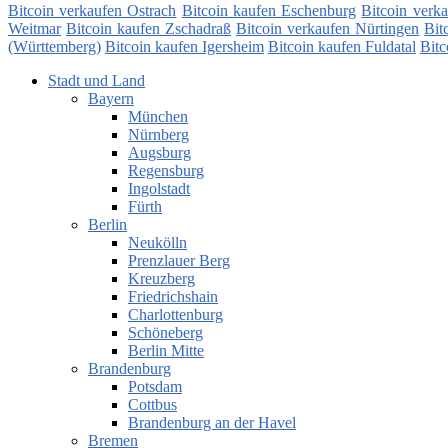
Bitcoin verkaufen Ostrach
Bitcoin kaufen Eschenburg
Bitcoin verk
Weitmar
Bitcoin kaufen Zschadraß
Bitcoin verkaufen Nürtingen
Bit
(Württemberg)
Bitcoin kaufen Igersheim
Bitcoin kaufen Fuldatal
Bitc
Stadt und Land
Bayern
München
Nürnberg
Augsburg
Regensburg
Ingolstadt
Fürth
Berlin
Neukölln
Prenzlauer Berg
Kreuzberg
Friedrichshain
Charlottenburg
Schöneberg
Berlin Mitte
Brandenburg
Potsdam
Cottbus
Brandenburg an der Havel
Bremen