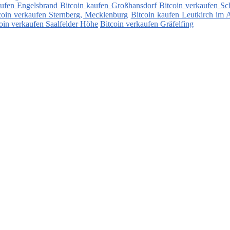
aufen Engelsbrand
Bitcoin kaufen Großhansdorf
Bitcoin verkaufen S
coin verkaufen Sternberg, Mecklenburg
Bitcoin kaufen Leutkirch im 
oin verkaufen Saalfelder Höhe
Bitcoin verkaufen Gräfelfing