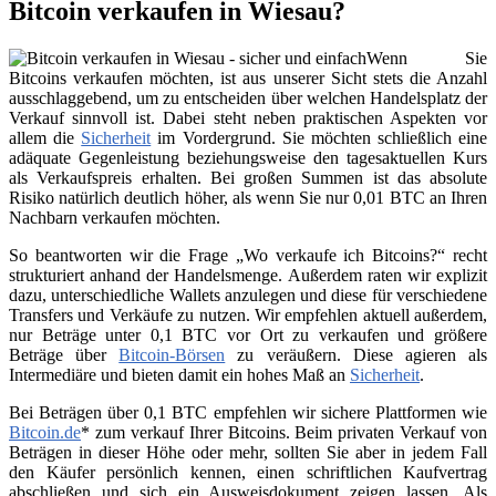
Bitcoin verkaufen in Wiesau?
Wenn Sie
Bitcoins verkaufen möchten, ist aus unserer Sicht stets die Anzahl
ausschlaggebend, um zu entscheiden über welchen Handelsplatz der
Verkauf sinnvoll ist. Dabei steht neben praktischen Aspekten vor
allem die
Sicherheit
im Vordergrund. Sie möchten schließlich eine
adäquate Gegenleistung beziehungsweise den tagesaktuellen Kurs
als Verkaufspreis erhalten. Bei großen Summen ist das absolute
Risiko natürlich deutlich höher, als wenn Sie nur 0,01 BTC an Ihren
Nachbarn verkaufen möchten.
So beantworten wir die Frage „Wo verkaufe ich Bitcoins?“ recht
strukturiert anhand der Handelsmenge. Außerdem raten wir explizit
dazu, unterschiedliche Wallets anzulegen und diese für verschiedene
Transfers und Verkäufe zu nutzen. Wir empfehlen aktuell außerdem,
nur Beträge unter 0,1 BTC vor Ort zu verkaufen und größere
Beträge über
Bitcoin-Börsen
zu veräußern. Diese agieren als
Intermediäre und bieten damit ein hohes Maß an
Sicherheit
.
Bei Beträgen über 0,1 BTC empfehlen wir sichere Plattformen wie
Bitcoin.de
* zum verkauf Ihrer Bitcoins. Beim privaten Verkauf von
Beträgen in dieser Höhe oder mehr, sollten Sie aber in jedem Fall
den Käufer persönlich kennen, einen schriftlichen Kaufvertrag
abschließen und sich ein Ausweisdokument zeigen lassen. Als