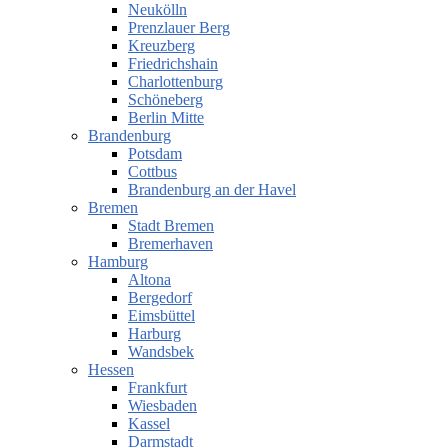
Neukölln
Prenzlauer Berg
Kreuzberg
Friedrichshain
Charlottenburg
Schöneberg
Berlin Mitte
Brandenburg
Potsdam
Cottbus
Brandenburg an der Havel
Bremen
Stadt Bremen
Bremerhaven
Hamburg
Altona
Bergedorf
Eimsbüttel
Harburg
Wandsbek
Hessen
Frankfurt
Wiesbaden
Kassel
Darmstadt