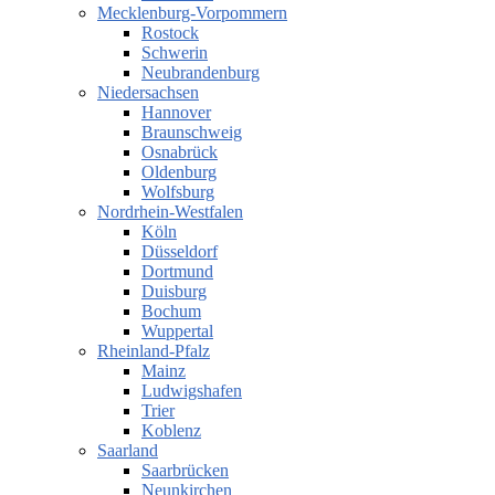
Mecklenburg-Vorpommern
Rostock
Schwerin
Neubrandenburg
Niedersachsen
Hannover
Braunschweig
Osnabrück
Oldenburg
Wolfsburg
Nordrhein-Westfalen
Köln
Düsseldorf
Dortmund
Duisburg
Bochum
Wuppertal
Rheinland-Pfalz
Mainz
Ludwigshafen
Trier
Koblenz
Saarland
Saarbrücken
Neunkirchen