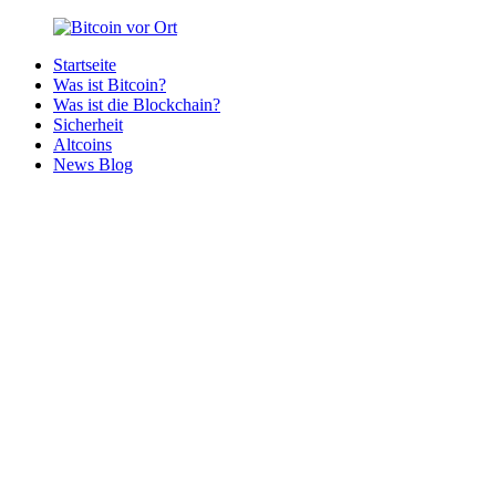
Zurück
zum
Startseite
Inhalt
Bitcoin
Bitcoins
Was ist Bitcoin?
vor
in
Was ist die Blockchain?
Ort
deiner
Sicherheit
Region
Altcoins
News Blog