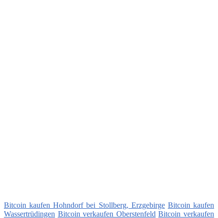
Bitcoin kaufen Hohndorf bei Stollberg, Erzgebirge
Bitcoin kaufen
Wassertrüdingen
Bitcoin verkaufen Oberstenfeld
Bitcoin verkaufen