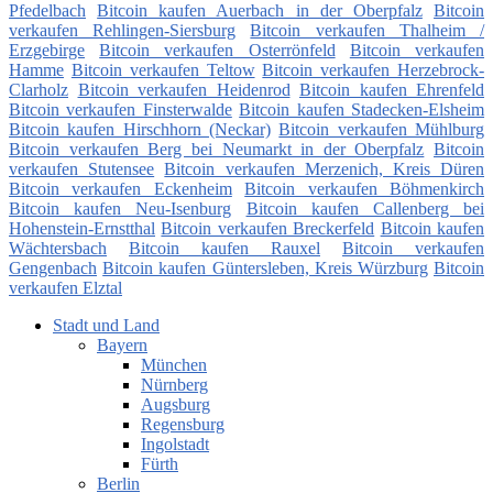
Pfedelbach
Bitcoin kaufen Auerbach in der Oberpfalz
Bitcoin
verkaufen Rehlingen-Siersburg
Bitcoin verkaufen Thalheim /
Erzgebirge
Bitcoin verkaufen Osterrönfeld
Bitcoin verkaufen
Hamme
Bitcoin verkaufen Teltow
Bitcoin verkaufen Herzebrock-
Clarholz
Bitcoin verkaufen Heidenrod
Bitcoin kaufen Ehrenfeld
Bitcoin verkaufen Finsterwalde
Bitcoin kaufen Stadecken-Elsheim
Bitcoin kaufen Hirschhorn (Neckar)
Bitcoin verkaufen Mühlburg
Bitcoin verkaufen Berg bei Neumarkt in der Oberpfalz
Bitcoin
verkaufen Stutensee
Bitcoin verkaufen Merzenich, Kreis Düren
Bitcoin verkaufen Eckenheim
Bitcoin verkaufen Böhmenkirch
Bitcoin kaufen Neu-Isenburg
Bitcoin kaufen Callenberg bei
Hohenstein-Ernstthal
Bitcoin verkaufen Breckerfeld
Bitcoin kaufen
Wächtersbach
Bitcoin kaufen Rauxel
Bitcoin verkaufen
Gengenbach
Bitcoin kaufen Güntersleben, Kreis Würzburg
Bitcoin
verkaufen Elztal
Stadt und Land
Bayern
München
Nürnberg
Augsburg
Regensburg
Ingolstadt
Fürth
Berlin