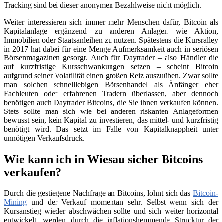
Tracking sind bei dieser anonymen Bezahlweise nicht möglich.
Weiter interessieren sich immer mehr Menschen dafür, Bitcoin als
Kapitalanlage ergänzend zu anderen Anlagen wie Aktion,
Immobilien oder Staatsanleihen zu nutzen. Spätestens die Kursralley
in 2017 hat dabei für eine Menge Aufmerksamkeit auch in seriösen
Börsenmagazinen gesorgt. Auch für Daytrader – also Händler die
auf kurzfristige Kursschwankungen setzen – scheint Bitcoin
aufgrund seiner Volatilität einen großen Reiz auszuüben. Zwar sollte
man solchen schnelllebigen Börsenhandel als Änfänger eher
Fachleuten oder erfahrenen Tradern überlassen, aber dennoch
benötigen auch Daytrader Bitcoins, die Sie ihnen verkaufen können.
Stets sollte man sich wie bei anderen riskanten Anlageformen
bewusst sein, kein Kapital zu investieren, das mittel- und kurzfristig
benötigt wird. Das setzt im Falle von Kapitalknappheit unter
unnötigen Verkaufsdruck.
Wie kann ich in Wiesau sicher Bitcoins
verkaufen?
Durch die gestiegene Nachfrage an Bitcoins, lohnt sich das
Bitcoin-
Mining
und der Verkauf momentan sehr. Selbst wenn sich der
Kursanstieg wieder abschwächen sollte und sich weiter horizontal
entwickelt, werden durch die inflationshemmende Strucktur der