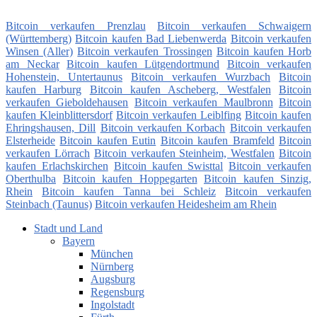
Bitcoin verkaufen Prenzlau
Bitcoin verkaufen Schwaigern
(Württemberg)
Bitcoin kaufen Bad Liebenwerda
Bitcoin verkaufen
Winsen (Aller)
Bitcoin verkaufen Trossingen
Bitcoin kaufen Horb
am Neckar
Bitcoin kaufen Lütgendortmund
Bitcoin verkaufen
Hohenstein, Untertaunus
Bitcoin verkaufen Wurzbach
Bitcoin
kaufen Harburg
Bitcoin kaufen Ascheberg, Westfalen
Bitcoin
verkaufen Gieboldehausen
Bitcoin verkaufen Maulbronn
Bitcoin
kaufen Kleinblittersdorf
Bitcoin verkaufen Leiblfing
Bitcoin kaufen
Ehringshausen, Dill
Bitcoin verkaufen Korbach
Bitcoin verkaufen
Elsterheide
Bitcoin kaufen Eutin
Bitcoin kaufen Bramfeld
Bitcoin
verkaufen Lörrach
Bitcoin verkaufen Steinheim, Westfalen
Bitcoin
kaufen Erlachskirchen
Bitcoin kaufen Swisttal
Bitcoin verkaufen
Oberthulba
Bitcoin kaufen Hoppegarten
Bitcoin kaufen Sinzig,
Rhein
Bitcoin kaufen Tanna bei Schleiz
Bitcoin verkaufen
Steinbach (Taunus)
Bitcoin verkaufen Heidesheim am Rhein
Stadt und Land
Bayern
München
Nürnberg
Augsburg
Regensburg
Ingolstadt