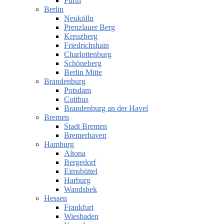
Fürth
Berlin
Neukölln
Prenzlauer Berg
Kreuzberg
Friedrichshain
Charlottenburg
Schöneberg
Berlin Mitte
Brandenburg
Potsdam
Cottbus
Brandenburg an der Havel
Bremen
Stadt Bremen
Bremerhaven
Hamburg
Altona
Bergedorf
Eimsbüttel
Harburg
Wandsbek
Hessen
Frankfurt
Wiesbaden