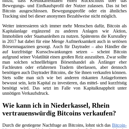
hinzu, dass Kreditkartendaten einen Rückschluss über das
Bewegungs- und Einfkaufsprofil der Nutzer zulassen. Das ist bei
Bitcoin ausgeschlossen. Bewegungsprofile oder ein ähnliches
Tracking sind bei dieser anonymen Bezahlweise nicht möglich.
Weiter interessieren sich immer mehr Menschen dafür, Bitcoin als
Kapitalanlage ergänzend zu anderen Anlagen wie Aktion,
Immobilien oder Staatsanleihen zu nutzen. Spätestens die Kursralley
in 2017 hat dabei für eine Menge Aufmerksamkeit auch in seriösen
Börsenmagazinen gesorgt. Auch für Daytrader – also Händler die
auf kurzfristige Kursschwankungen setzen – scheint Bitcoin
aufgrund seiner Volatilität einen großen Reiz auszuüben. Zwar sollte
man solchen schnelllebigen Börsenhandel als Änfänger eher
Fachleuten oder erfahrenen Tradern überlassen, aber dennoch
benötigen auch Daytrader Bitcoins, die Sie ihnen verkaufen können.
Stets sollte man sich wie bei anderen riskanten Anlageformen
bewusst sein, kein Kapital zu investieren, das mittel- und kurzfristig
benötigt wird. Das setzt im Falle von Kapitalknappheit unter
unnötigen Verkaufsdruck.
Wie kann ich in Niederkassel, Rhein
vertrauenswürdig Bitcoins verkaufen?
Durch die gestiegene Nachfrage an Bitcoins, lohnt sich das
Bitcoin-