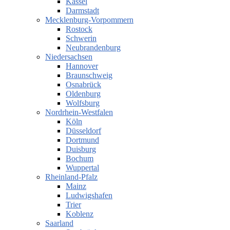
Kassel
Darmstadt
Mecklenburg-Vorpommern
Rostock
Schwerin
Neubrandenburg
Niedersachsen
Hannover
Braunschweig
Osnabrück
Oldenburg
Wolfsburg
Nordrhein-Westfalen
Köln
Düsseldorf
Dortmund
Duisburg
Bochum
Wuppertal
Rheinland-Pfalz
Mainz
Ludwigshafen
Trier
Koblenz
Saarland