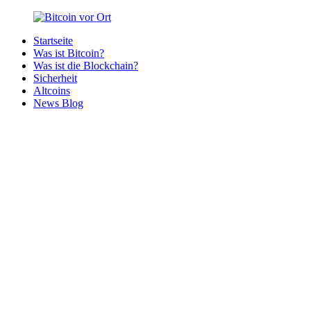
Zurück
zum
Startseite
Inhalt
Bitcoin
Bitcoins
Was ist Bitcoin?
vor
in
Was ist die Blockchain?
Ort
deiner
Sicherheit
Region
Altcoins
News Blog