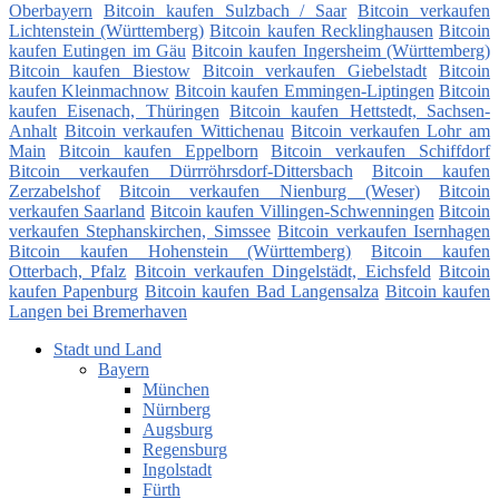
Oberbayern
Bitcoin kaufen Sulzbach / Saar
Bitcoin verkaufen
Lichtenstein (Württemberg)
Bitcoin kaufen Recklinghausen
Bitcoin
kaufen Eutingen im Gäu
Bitcoin kaufen Ingersheim (Württemberg)
Bitcoin kaufen Biestow
Bitcoin verkaufen Giebelstadt
Bitcoin
kaufen Kleinmachnow
Bitcoin kaufen Emmingen-Liptingen
Bitcoin
kaufen Eisenach, Thüringen
Bitcoin kaufen Hettstedt, Sachsen-
Anhalt
Bitcoin verkaufen Wittichenau
Bitcoin verkaufen Lohr am
Main
Bitcoin kaufen Eppelborn
Bitcoin verkaufen Schiffdorf
Bitcoin verkaufen Dürrröhrsdorf-Dittersbach
Bitcoin kaufen
Zerzabelshof
Bitcoin verkaufen Nienburg (Weser)
Bitcoin
verkaufen Saarland
Bitcoin kaufen Villingen-Schwenningen
Bitcoin
verkaufen Stephanskirchen, Simssee
Bitcoin verkaufen Isernhagen
Bitcoin kaufen Hohenstein (Württemberg)
Bitcoin kaufen
Otterbach, Pfalz
Bitcoin verkaufen Dingelstädt, Eichsfeld
Bitcoin
kaufen Papenburg
Bitcoin kaufen Bad Langensalza
Bitcoin kaufen
Langen bei Bremerhaven
Stadt und Land
Bayern
München
Nürnberg
Augsburg
Regensburg
Ingolstadt
Fürth