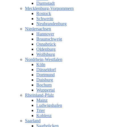
Darmstadt
Mecklenburg-Vorpommern
Rostock
Schwerin
Neubrandenburg
Niedersachsen
Hannover
Braunschweig
Osnabrück
Oldenburg
Wolfsburg
Nordrhein-Westfalen
Köln
Düsseldorf
Dortmund
Duisburg
Bochum
Wuppertal
Rheinland-Pfalz
Mainz
Ludwigshafen
Trier
Koblenz
Saarland
Saarbrücken