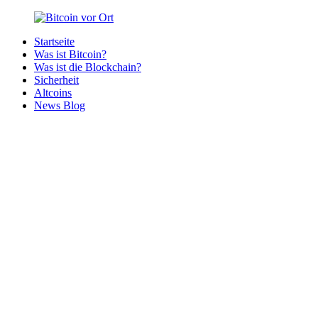
Zurück
zum
Startseite
Inhalt
Bitcoin
Bitcoins
Was ist Bitcoin?
vor
in
Was ist die Blockchain?
Ort
deiner
Sicherheit
Region
Altcoins
News Blog