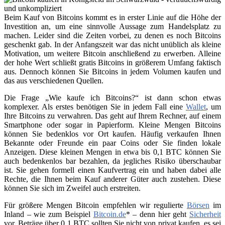
Beim Kauf von Bitcoins kommt es in erster Linie auf die Höhe der
Investition an, um eine sinnvolle Aussage zum Handelsplatz zu
machen. Leider sind die Zeiten vorbei, zu denen es noch Bitcoins
geschenkt gab. In der Anfangszeit war das nicht unüblich als kleine
Motivation, um weitere Bitcoin anschließend zu erwerben. Alleine
der hohe Wert schließt gratis Bitcoins in größerem Umfang faktisch
aus. Dennoch können Sie Bitcoins in jedem Volumen kaufen und
das aus verschiedenen Quellen.
Die Frage „Wie kaufe ich Bitcoins?“ ist dann schon etwas
komplexer. Als erstes benötigen Sie in jedem Fall eine
Wallet
, um
Ihre Bitcoins zu verwahren. Das geht auf Ihrem Rechner, auf einem
Smartphone oder sogar in Papierform. Kleine Mengen Bitcoins
können Sie bedenklos vor Ort kaufen. Häufig verkaufen Ihnen
Bekannte oder Freunde ein paar Coins oder Sie finden lokale
Anzeigen. Diese kleinen Mengen in etwa bis 0,1 BTC können Sie
auch bedenkenlos bar bezahlen, da jegliches Risiko überschaubar
ist. Sie gehen formell einen Kaufvertrag ein und haben dabei alle
Rechte, die Ihnen beim Kauf anderer Güter auch zustehen. Diese
können Sie sich im Zweifel auch erstreiten.
Für größere Mengen Bitcoin empfehlen wir regulierte
Börsen
im
Inland – wie zum Beispiel
Bitcoin.de
* – denn hier geht
Sicherheit
vor. Beträge über 0,1 BTC sollten Sie nicht von privat kaufen, es sei