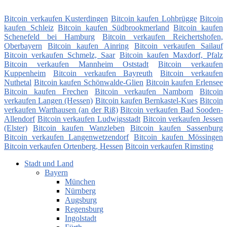
Bitcoin verkaufen Kusterdingen
Bitcoin kaufen Lohbrügge
Bitcoin
kaufen Schleiz
Bitcoin kaufen Südbrookmerland
Bitcoin kaufen
Schenefeld bei Hamburg
Bitcoin verkaufen Reichertshofen,
Oberbayern
Bitcoin kaufen Ainring
Bitcoin verkaufen Sailauf
Bitcoin verkaufen Schmelz, Saar
Bitcoin kaufen Maxdorf, Pfalz
Bitcoin verkaufen Mannheim Oststadt
Bitcoin verkaufen
Kuppenheim
Bitcoin verkaufen Bayreuth
Bitcoin verkaufen
Nuthetal
Bitcoin kaufen Schönwalde-Glien
Bitcoin kaufen Erlensee
Bitcoin kaufen Frechen
Bitcoin verkaufen Namborn
Bitcoin
verkaufen Langen (Hessen)
Bitcoin kaufen Bernkastel-Kues
Bitcoin
verkaufen Warthausen (an der Riß)
Bitcoin verkaufen Bad Sooden-
Allendorf
Bitcoin verkaufen Ludwigsstadt
Bitcoin verkaufen Jessen
(Elster)
Bitcoin kaufen Wanzleben
Bitcoin kaufen Sassenburg
Bitcoin verkaufen Langenwetzendorf
Bitcoin kaufen Mössingen
Bitcoin verkaufen Ortenberg, Hessen
Bitcoin verkaufen Rimsting
Stadt und Land
Bayern
München
Nürnberg
Augsburg
Regensburg
Ingolstadt