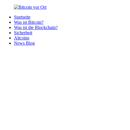
Zurück
zum
Startseite
Inhalt
Bitcoin
Bitcoins
Was ist Bitcoin?
vor
in
Was ist die Blockchain?
Ort
deiner
Sicherheit
Region
Altcoins
News Blog