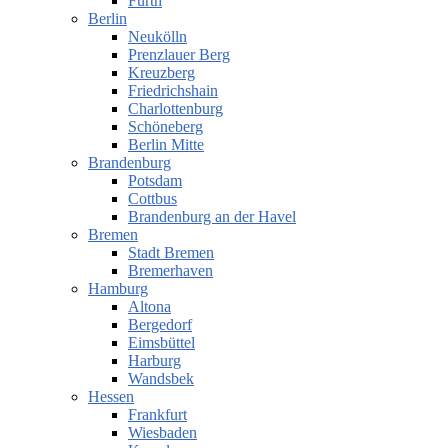
Fürth
Berlin
Neukölln
Prenzlauer Berg
Kreuzberg
Friedrichshain
Charlottenburg
Schöneberg
Berlin Mitte
Brandenburg
Potsdam
Cottbus
Brandenburg an der Havel
Bremen
Stadt Bremen
Bremerhaven
Hamburg
Altona
Bergedorf
Eimsbüttel
Harburg
Wandsbek
Hessen
Frankfurt
Wiesbaden