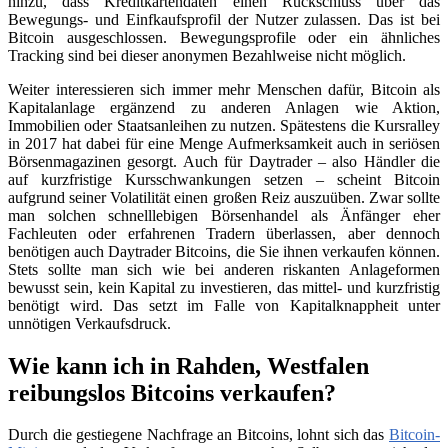
hinzu, dass Kreditkartendaten einen Rückschluss über das
Bewegungs- und Einfkaufsprofil der Nutzer zulassen. Das ist bei
Bitcoin ausgeschlossen. Bewegungsprofile oder ein ähnliches
Tracking sind bei dieser anonymen Bezahlweise nicht möglich.
Weiter interessieren sich immer mehr Menschen dafür, Bitcoin als
Kapitalanlage ergänzend zu anderen Anlagen wie Aktion,
Immobilien oder Staatsanleihen zu nutzen. Spätestens die Kursralley
in 2017 hat dabei für eine Menge Aufmerksamkeit auch in seriösen
Börsenmagazinen gesorgt. Auch für Daytrader – also Händler die
auf kurzfristige Kursschwankungen setzen – scheint Bitcoin
aufgrund seiner Volatilität einen großen Reiz auszuüben. Zwar sollte
man solchen schnelllebigen Börsenhandel als Änfänger eher
Fachleuten oder erfahrenen Tradern überlassen, aber dennoch
benötigen auch Daytrader Bitcoins, die Sie ihnen verkaufen können.
Stets sollte man sich wie bei anderen riskanten Anlageformen
bewusst sein, kein Kapital zu investieren, das mittel- und kurzfristig
benötigt wird. Das setzt im Falle von Kapitalknappheit unter
unnötigen Verkaufsdruck.
Wie kann ich in Rahden, Westfalen
reibungslos Bitcoins verkaufen?
Durch die gestiegene Nachfrage an Bitcoins, lohnt sich das
Bitcoin-