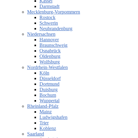
Kassel
Darmstadt
Mecklenburg-Vorpommern
Rostock
Schwerin
Neubrandenburg
Niedersachsen
Hannover
Braunschweig
Osnabrück
Oldenburg
Wolfsburg
Nordrhein-Westfalen
Köln
Düsseldorf
Dortmund
Duisburg
Bochum
Wuppertal
Rheinland-Pfalz
Mainz
Ludwigshafen
Trier
Koblenz
Saarland