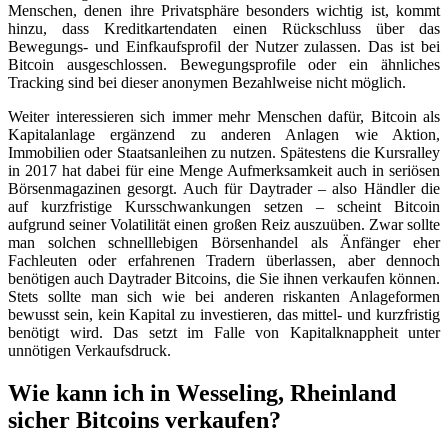
Menschen, denen ihre Privatsphäre besonders wichtig ist, kommt
hinzu, dass Kreditkartendaten einen Rückschluss über das
Bewegungs- und Einfkaufsprofil der Nutzer zulassen. Das ist bei
Bitcoin ausgeschlossen. Bewegungsprofile oder ein ähnliches
Tracking sind bei dieser anonymen Bezahlweise nicht möglich.
Weiter interessieren sich immer mehr Menschen dafür, Bitcoin als
Kapitalanlage ergänzend zu anderen Anlagen wie Aktion,
Immobilien oder Staatsanleihen zu nutzen. Spätestens die Kursralley
in 2017 hat dabei für eine Menge Aufmerksamkeit auch in seriösen
Börsenmagazinen gesorgt. Auch für Daytrader – also Händler die
auf kurzfristige Kursschwankungen setzen – scheint Bitcoin
aufgrund seiner Volatilität einen großen Reiz auszuüben. Zwar sollte
man solchen schnelllebigen Börsenhandel als Änfänger eher
Fachleuten oder erfahrenen Tradern überlassen, aber dennoch
benötigen auch Daytrader Bitcoins, die Sie ihnen verkaufen können.
Stets sollte man sich wie bei anderen riskanten Anlageformen
bewusst sein, kein Kapital zu investieren, das mittel- und kurzfristig
benötigt wird. Das setzt im Falle von Kapitalknappheit unter
unnötigen Verkaufsdruck.
Wie kann ich in Wesseling, Rheinland
sicher Bitcoins verkaufen?