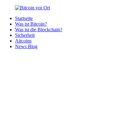
Zurück
zum
Startseite
Inhalt
Bitcoin
Bitcoins
Was ist Bitcoin?
vor
in
Was ist die Blockchain?
Ort
deiner
Sicherheit
Region
Altcoins
News Blog