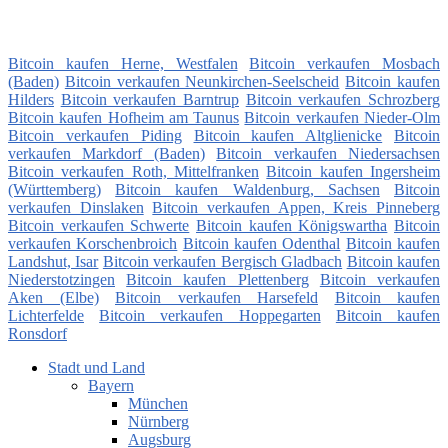
Bitcoin kaufen Herne, Westfalen
Bitcoin verkaufen Mosbach
(Baden)
Bitcoin verkaufen Neunkirchen-Seelscheid
Bitcoin kaufen
Hilders
Bitcoin verkaufen Barntrup
Bitcoin verkaufen Schrozberg
Bitcoin kaufen Hofheim am Taunus
Bitcoin verkaufen Nieder-Olm
Bitcoin verkaufen Piding
Bitcoin kaufen Altglienicke
Bitcoin
verkaufen Markdorf (Baden)
Bitcoin verkaufen Niedersachsen
Bitcoin verkaufen Roth, Mittelfranken
Bitcoin kaufen Ingersheim
(Württemberg)
Bitcoin kaufen Waldenburg, Sachsen
Bitcoin
verkaufen Dinslaken
Bitcoin verkaufen Appen, Kreis Pinneberg
Bitcoin verkaufen Schwerte
Bitcoin kaufen Königswartha
Bitcoin
verkaufen Korschenbroich
Bitcoin kaufen Odenthal
Bitcoin kaufen
Landshut, Isar
Bitcoin verkaufen Bergisch Gladbach
Bitcoin kaufen
Niederstotzingen
Bitcoin kaufen Plettenberg
Bitcoin verkaufen
Aken (Elbe)
Bitcoin verkaufen Harsefeld
Bitcoin kaufen
Lichterfelde
Bitcoin verkaufen Hoppegarten
Bitcoin kaufen
Ronsdorf
Stadt und Land
Bayern
München
Nürnberg
Augsburg