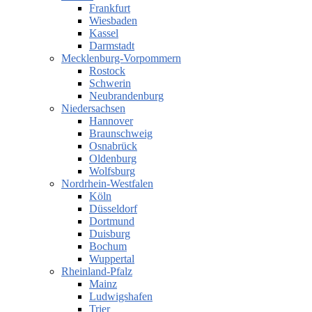
Frankfurt
Wiesbaden
Kassel
Darmstadt
Mecklenburg-Vorpommern
Rostock
Schwerin
Neubrandenburg
Niedersachsen
Hannover
Braunschweig
Osnabrück
Oldenburg
Wolfsburg
Nordrhein-Westfalen
Köln
Düsseldorf
Dortmund
Duisburg
Bochum
Wuppertal
Rheinland-Pfalz
Mainz
Ludwigshafen
Trier