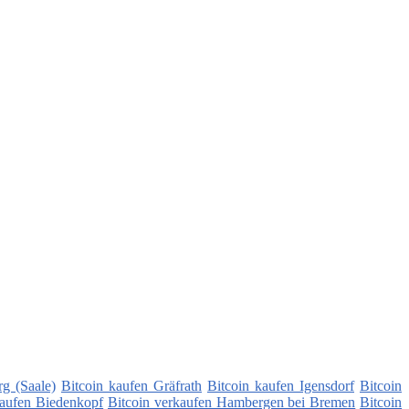
g (Saale)
Bitcoin kaufen Gräfrath
Bitcoin kaufen Igensdorf
Bitcoin
kaufen Biedenkopf
Bitcoin verkaufen Hambergen bei Bremen
Bitcoin