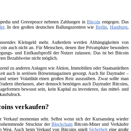
Wikipedia und Greenpeace nehmen Zahlungen in
Bitcoin
entgegen. Das
let
. In den großen deutschen Ballungszentren wie
Berlin
,
Hamburg
,
 passendes Kleingeld mehr. Außerdem werden Abhängigkeiten von
itcoin auch nicht an. Für Menschen, denen ihre Privatsphäre besonders
ungs- und Einfkaufsprofil der Nutzer zulassen. Das ist bei Bitcoin
men Bezahlweise nicht möglich.
änzend zu anderen Anlagen wie Aktion, Immobilien oder Staatsanleihen
eit auch in seriösen Börsenmagazinen gesorgt. Auch für Daytrader –
und seiner Volatilität einen großen Reiz auszuüben. Zwar sollte man
Tradern überlassen, aber dennoch benötigen auch Daytrader Bitcoins,
ageformen bewusst sein, kein Kapital zu investieren, das mittel- und
rkaufsdruck.
coins verkaufen?
 Verkauf momentan sehr. Selbst wenn sich der Kursanstieg wieder
tionshemmende Strucktur der
Blockchain
Bitcoin-Miner und Verkäufer
 im Weg. Auch beim Verkauf von Bitcoins spielt
Sicherheit
eine große