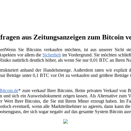
fragen aus Zeitungsanzeigen zum Bitcoin ve
Wenn Sie Bitcoins verkaufen möchten, ist aus unserer Sicht s
 Aspekten vor allem die
Sicherheit
im Vordergrund. Sie möchten schließ
 Risiko natürlich deutlich höher, als wenn Sie nur 0,01 BTC an Ihren 
trukturiert anhand der Handelsmenge. Außerdem raten wir explizit da
 nur Beträge unter 0,1 BTC vor Ort zu verkaufen und größere Beträge
Bitcoin.de
* zum verkauf Ihrer Bitcoins. Beim privaten Verkauf von Be
en und sich ein Ausweisdokument zeigen lassen. Als Alternative zum Ver
r Wert Ihrer Bitcoins, die Sie mit Ihrem Miner erzeugt haben. Im Fa
jedoch eventuell, wenn alle Marktteilnehmer so agieren, dann kann di
otsengpass, der sich sogar negativ auf das gesamte System Bitcoin au