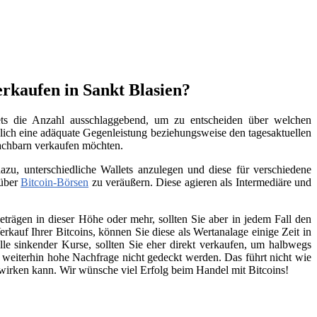
rkaufen in Sankt Blasien?
tets die Anzahl ausschlaggebend, um zu entscheiden über welchen
lich eine adäquate Gegenleistung beziehungsweise den tagesaktuellen
Nachbarn verkaufen möchten.
zu, unterschiedliche Wallets anzulegen und diese für verschiedene
 über
Bitcoin-Börsen
zu veräußern. Diese agieren als Intermediäre und
trägen in dieser Höhe oder mehr, sollten Sie aber in jedem Fall den
kauf Ihrer Bitcoins, können Sie diese als Wertanalage einige Zeit in
lle sinkender Kurse, sollten Sie eher direkt verkaufen, um halbwegs
e weiterhin hohe Nachfrage nicht gedeckt werden. Das führt nicht wie
swirken kann. Wir wünsche viel Erfolg beim Handel mit Bitcoins!