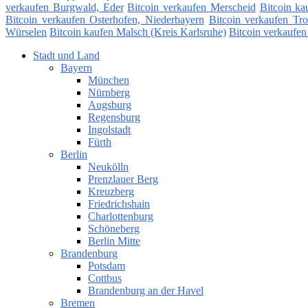
verkaufen Burgwald, Eder
Bitcoin verkaufen Merscheid
Bitcoin ka
Bitcoin verkaufen Osterhofen, Niederbayern
Bitcoin verkaufen Tro
Würselen
Bitcoin kaufen Malsch (Kreis Karlsruhe)
Bitcoin verkaufen
Stadt und Land
Bayern
München
Nürnberg
Augsburg
Regensburg
Ingolstadt
Fürth
Berlin
Neukölln
Prenzlauer Berg
Kreuzberg
Friedrichshain
Charlottenburg
Schöneberg
Berlin Mitte
Brandenburg
Potsdam
Cottbus
Brandenburg an der Havel
Bremen