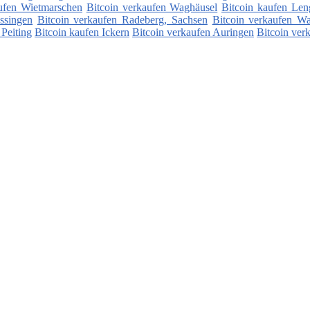
ufen Wietmarschen
Bitcoin verkaufen Waghäusel
Bitcoin kaufen Len
ssingen
Bitcoin verkaufen Radeberg, Sachsen
Bitcoin verkaufen Wa
 Peiting
Bitcoin kaufen Ickern
Bitcoin verkaufen Auringen
Bitcoin ver