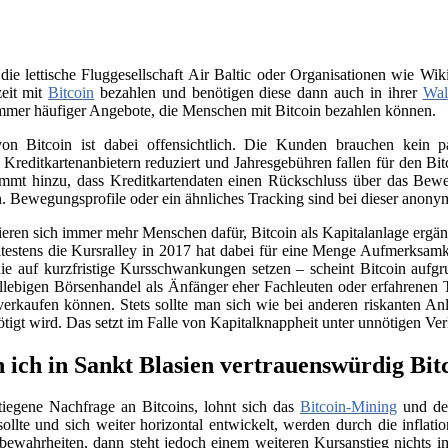
 die lettische Fluggesellschaft Air Baltic oder Organisationen wie 
zeit mit
Bitcoin
bezahlen und benötigen diese dann auch in ihrer
Wal
immer häufiger Angebote, die Menschen mit Bitcoin bezahlen können.
on Bitcoin ist dabei offensichtlich. Die Kunden brauchen kein
n Kreditkartenanbietern reduziert und Jahresgebühren fallen für den B
ommt hinzu, dass Kreditkartendaten einen Rückschluss über das Beweg
. Bewegungsprofile oder ein ähnliches Tracking sind bei dieser anony
sieren sich immer mehr Menschen dafür, Bitcoin als Kapitalanlage erg
testens die Kursralley in 2017 hat dabei für eine Menge Aufmerksamk
ie auf kurzfristige Kursschwankungen setzen – scheint Bitcoin aufgr
llebigen Börsenhandel als Änfänger eher Fachleuten oder erfahrenen 
verkaufen können. Stets sollte man sich wie bei anderen riskanten Anl
nötigt wird. Das setzt im Falle von Kapitalknappheit unter unnötigen Ve
 ich in Sankt Blasien vertrauenswürdig Bit
tiegene Nachfrage an Bitcoins, lohnt sich das
Bitcoin-Mining
und der
llte und sich weiter horizontal entwickelt, werden durch die infla
e bewahrheiten, dann steht jedoch einem weiteren Kursanstieg nichts