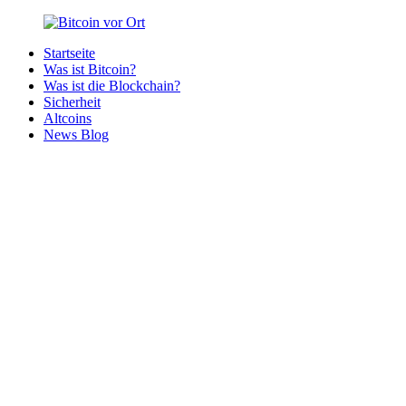
Zurück
zum
Startseite
Inhalt
Bitcoin
Bitcoins
Was ist Bitcoin?
vor
in
Was ist die Blockchain?
Ort
deiner
Sicherheit
Region
Altcoins
News Blog