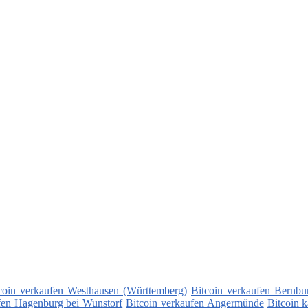
coin verkaufen Westhausen (Württemberg)
Bitcoin verkaufen Bernbur
fen Hagenburg bei Wunstorf
Bitcoin verkaufen Angermünde
Bitcoin 