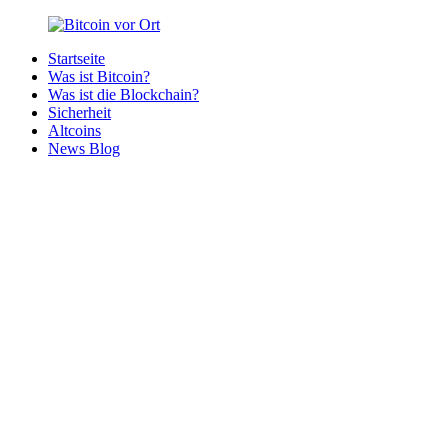
Zurück
zum
Startseite
Inhalt
Bitcoin
Bitcoins
Was ist Bitcoin?
vor
in
Was ist die Blockchain?
Ort
deiner
Sicherheit
Region
Altcoins
News Blog