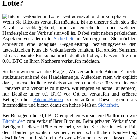
Lotte?
Wenn Sie Bitcoins verkaufen möchten, ist aus unserer Sicht stets die
Anzahl ausschlaggebend, um zu entscheiden über welchen
Handelsplatz der Verkauf sinnvoll ist. Dabei steht neben praktischen
Aspekten vor allem die
Sicherheit
im Vordergrund. Sie möchten
schließlich eine adäquate Gegenleistung beziehungsweise den
tagesaktuellen Kurs als Verkaufspreis erhalten. Bei großen Summen
ist das absolute Risiko natürlich deutlich höher, als wenn Sie nur
0,01 BTC an Ihren Nachbarn verkaufen möchten.
So beantworten wir die Frage „Wo verkaufe ich Bitcoins?“ recht
strukturiert anhand der Handelsmenge. Außerdem raten wir explizit
dazu, unterschiedliche Wallets anzulegen und diese für verschiedene
Transfers und Verkäufe zu nutzen. Wir empfehlen aktuell außerdem,
nur Beträge unter 0,1 BTC vor Ort zu verkaufen und größere
Beträge über
Bitcoin-Börsen
zu veräußern. Diese agieren als
Intermediäre und bieten damit ein hohes Maß an
Sicherheit
.
Bei Beträgen über 0,1 BTC empfehlen wir sichere Plattformen wie
Bitcoin.de
* zum verkauf Ihrer Bitcoins. Beim privaten Verkauf von
Beträgen in dieser Höhe oder mehr, sollten Sie aber in jedem Fall
den Käufer persönlich kennen, einen schriftlichen Kaufvertrag
abschließen und sich ein Ausweisdokument zeigen lassen. Als