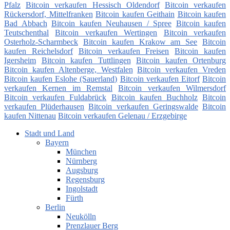
Pfalz
Bitcoin verkaufen Hessisch Oldendorf
Bitcoin verkaufen
Rückersdorf, Mittelfranken
Bitcoin kaufen Geithain
Bitcoin kaufen
Bad Abbach
Bitcoin kaufen Neuhausen / Spree
Bitcoin kaufen
Teutschenthal
Bitcoin verkaufen Wertingen
Bitcoin verkaufen
Osterholz-Scharmbeck
Bitcoin kaufen Krakow am See
Bitcoin
kaufen Reichelsdorf
Bitcoin verkaufen Freisen
Bitcoin kaufen
Igersheim
Bitcoin kaufen Tuttlingen
Bitcoin kaufen Ortenburg
Bitcoin kaufen Altenberge, Westfalen
Bitcoin verkaufen Vreden
Bitcoin kaufen Eslohe (Sauerland)
Bitcoin verkaufen Eitorf
Bitcoin
verkaufen Kernen im Remstal
Bitcoin verkaufen Wilmersdorf
Bitcoin verkaufen Fuldabrück
Bitcoin kaufen Buchholz
Bitcoin
verkaufen Plüderhausen
Bitcoin verkaufen Geringswalde
Bitcoin
kaufen Nittenau
Bitcoin verkaufen Gelenau / Erzgebirge
Stadt und Land
Bayern
München
Nürnberg
Augsburg
Regensburg
Ingolstadt
Fürth
Berlin
Neukölln
Prenzlauer Berg