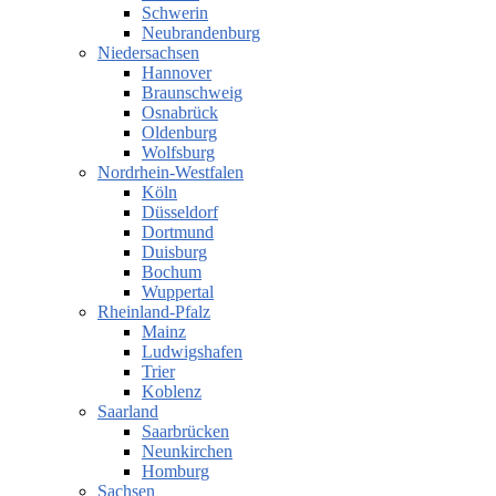
Schwerin
Neubrandenburg
Niedersachsen
Hannover
Braunschweig
Osnabrück
Oldenburg
Wolfsburg
Nordrhein-Westfalen
Köln
Düsseldorf
Dortmund
Duisburg
Bochum
Wuppertal
Rheinland-Pfalz
Mainz
Ludwigshafen
Trier
Koblenz
Saarland
Saarbrücken
Neunkirchen
Homburg
Sachsen