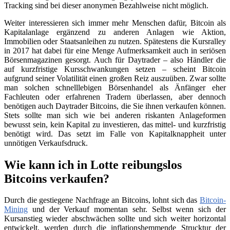
Tracking sind bei dieser anonymen Bezahlweise nicht möglich.
Weiter interessieren sich immer mehr Menschen dafür, Bitcoin als
Kapitalanlage ergänzend zu anderen Anlagen wie Aktion,
Immobilien oder Staatsanleihen zu nutzen. Spätestens die Kursralley
in 2017 hat dabei für eine Menge Aufmerksamkeit auch in seriösen
Börsenmagazinen gesorgt. Auch für Daytrader – also Händler die
auf kurzfristige Kursschwankungen setzen – scheint Bitcoin
aufgrund seiner Volatilität einen großen Reiz auszuüben. Zwar sollte
man solchen schnelllebigen Börsenhandel als Änfänger eher
Fachleuten oder erfahrenen Tradern überlassen, aber dennoch
benötigen auch Daytrader Bitcoins, die Sie ihnen verkaufen können.
Stets sollte man sich wie bei anderen riskanten Anlageformen
bewusst sein, kein Kapital zu investieren, das mittel- und kurzfristig
benötigt wird. Das setzt im Falle von Kapitalknappheit unter
unnötigen Verkaufsdruck.
Wie kann ich in Lotte reibungslos
Bitcoins verkaufen?
Durch die gestiegene Nachfrage an Bitcoins, lohnt sich das
Bitcoin-
Mining
und der Verkauf momentan sehr. Selbst wenn sich der
Kursanstieg wieder abschwächen sollte und sich weiter horizontal
entwickelt, werden durch die inflationshemmende Strucktur der