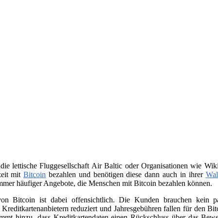
 die lettische Fluggesellschaft Air Baltic oder Organisationen wie 
zeit mit
Bitcoin
bezahlen und benötigen diese dann auch in ihrer
Wal
immer häufiger Angebote, die Menschen mit Bitcoin bezahlen können.
on Bitcoin ist dabei offensichtlich. Die Kunden brauchen kein
n Kreditkartenanbietern reduziert und Jahresgebühren fallen für den B
ommt hinzu, dass Kreditkartendaten einen Rückschluss über das Beweg