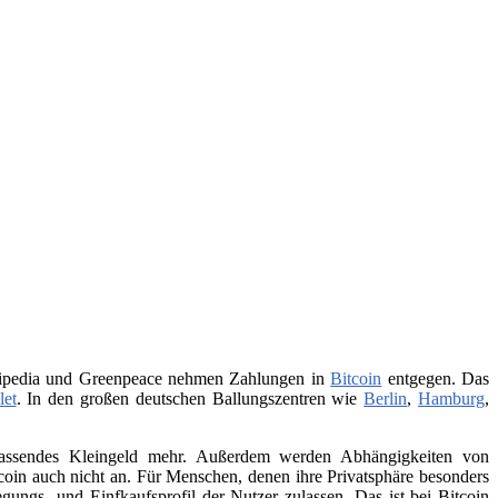
Wikipedia und Greenpeace nehmen Zahlungen in
Bitcoin
entgegen. Das
let
. In den großen deutschen Ballungszentren wie
Berlin
,
Hamburg
,
 passendes Kleingeld mehr. Außerdem werden Abhängigkeiten von
itcoin auch nicht an. Für Menschen, denen ihre Privatsphäre besonders
ungs- und Einfkaufsprofil der Nutzer zulassen. Das ist bei Bitcoin