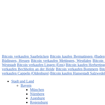
Bitcoin verkaufen Saarbrücken
Bitcoin kaufen Bermatingen (Baden
Büdingen, Hessen
Bitcoin verkaufen Mettingen, Westfalen
Bitcoin 
Weststadt
Bitcoin verkaufen Lingen (Ems)
Bitcoin kaufen Herberting
verkaufen Bechhofen an der Heide
Bitcoin verkaufen Bommern
Bit
verkaufen Cappeln (Oldenburg)
Bitcoin kaufen Hansestadt Salzwede
Stadt und Land
Bayern
München
Nürnberg
Augsburg
Regensburg