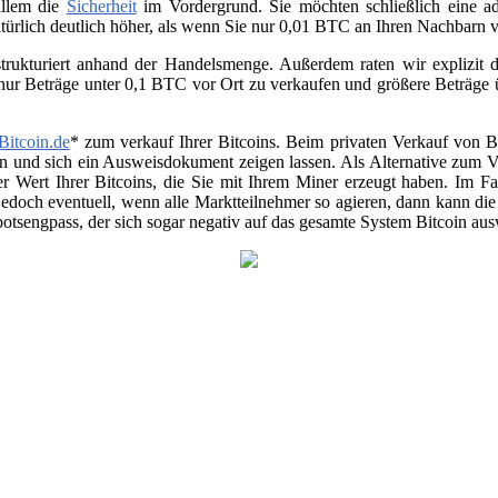
allem die
Sicherheit
im Vordergrund. Sie möchten schließlich eine ad
atürlich deutlich höher, als wenn Sie nur 0,01 BTC an Ihren Nachbarn
trukturiert anhand der Handelsmenge. Außerdem raten wir explizit da
 nur Beträge unter 0,1 BTC vor Ort zu verkaufen und größere Beträge
Bitcoin.de
* zum verkauf Ihrer Bitcoins. Beim privaten Verkauf von Be
en und sich ein Ausweisdokument zeigen lassen. Als Alternative zum Ver
r Wert Ihrer Bitcoins, die Sie mit Ihrem Miner erzeugt haben. Im Fa
jedoch eventuell, wenn alle Marktteilnehmer so agieren, dann kann di
otsengpass, der sich sogar negativ auf das gesamte System Bitcoin au