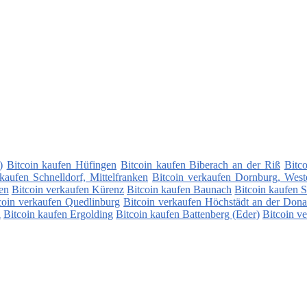
)
Bitcoin kaufen Hüfingen
Bitcoin kaufen Biberach an der Riß
Bitc
kaufen Schnelldorf, Mittelfranken
Bitcoin verkaufen Dornburg, West
en
Bitcoin verkaufen Kürenz
Bitcoin kaufen Baunach
Bitcoin kaufen S
coin verkaufen Quedlinburg
Bitcoin verkaufen Höchstädt an der Don
l
Bitcoin kaufen Ergolding
Bitcoin kaufen Battenberg (Eder)
Bitcoin v