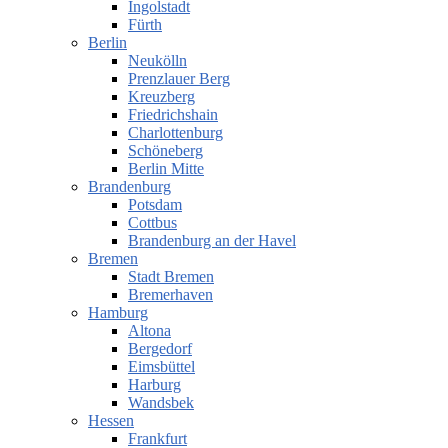
Ingolstadt
Fürth
Berlin
Neukölln
Prenzlauer Berg
Kreuzberg
Friedrichshain
Charlottenburg
Schöneberg
Berlin Mitte
Brandenburg
Potsdam
Cottbus
Brandenburg an der Havel
Bremen
Stadt Bremen
Bremerhaven
Hamburg
Altona
Bergedorf
Eimsbüttel
Harburg
Wandsbek
Hessen
Frankfurt