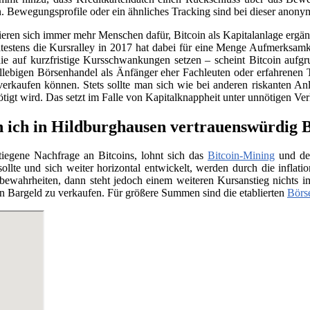
. Bewegungsprofile oder ein ähnliches Tracking sind bei dieser anony
sieren sich immer mehr Menschen dafür, Bitcoin als Kapitalanlage erg
testens die Kursralley in 2017 hat dabei für eine Menge Aufmerksamk
ie auf kurzfristige Kursschwankungen setzen – scheint Bitcoin aufgr
llebigen Börsenhandel als Änfänger eher Fachleuten oder erfahrenen 
verkaufen können. Stets sollte man sich wie bei anderen riskanten Anl
nötigt wird. Das setzt im Falle von Kapitalknappheit unter unnötigen Ve
 ich in Hildburghausen vertrauenswürdig B
tiegene Nachfrage an Bitcoins, lohnt sich das
Bitcoin-Mining
und der
llte und sich weiter horizontal entwickelt, werden durch die infla
e bewahrheiten, dann steht jedoch einem weiteren Kursanstieg nichts
n Bargeld zu verkaufen. Für größere Summen sind die etablierten
Börs