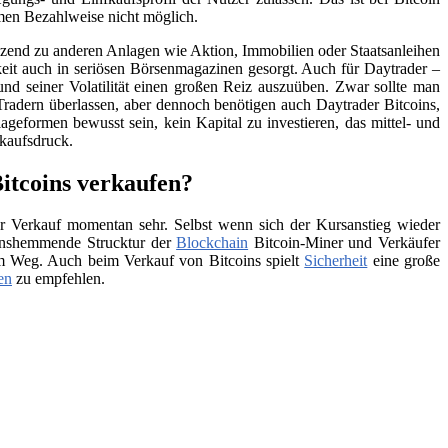
men Bezahlweise nicht möglich.
änzend zu anderen Anlagen wie Aktion, Immobilien oder Staatsanleihen
eit auch in seriösen Börsenmagazinen gesorgt. Auch für Daytrader –
und seiner Volatilität einen großen Reiz auszuüben. Zwar sollte man
Tradern überlassen, aber dennoch benötigen auch Daytrader Bitcoins,
ageformen bewusst sein, kein Kapital zu investieren, das mittel- und
rkaufsdruck.
itcoins verkaufen?
 Verkauf momentan sehr. Selbst wenn sich der Kursanstieg wieder
tionshemmende Strucktur der
Blockchain
Bitcoin-Miner und Verkäufer
 im Weg. Auch beim Verkauf von Bitcoins spielt
Sicherheit
eine große
en
zu empfehlen.