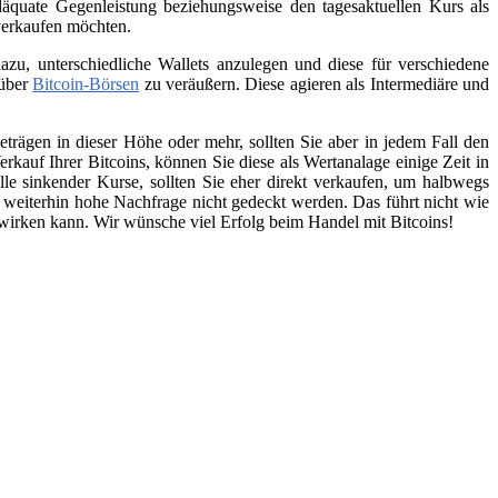
äquate Gegenleistung beziehungsweise den tagesaktuellen Kurs als
 verkaufen möchten.
zu, unterschiedliche Wallets anzulegen und diese für verschiedene
 über
Bitcoin-Börsen
zu veräußern. Diese agieren als Intermediäre und
trägen in dieser Höhe oder mehr, sollten Sie aber in jedem Fall den
kauf Ihrer Bitcoins, können Sie diese als Wertanalage einige Zeit in
lle sinkender Kurse, sollten Sie eher direkt verkaufen, um halbwegs
e weiterhin hohe Nachfrage nicht gedeckt werden. Das führt nicht wie
swirken kann. Wir wünsche viel Erfolg beim Handel mit Bitcoins!