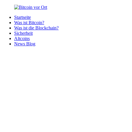
Zurück
zum
Startseite
Inhalt
Bitcoin
Bitcoins
Was ist Bitcoin?
vor
in
Was ist die Blockchain?
Ort
deiner
Sicherheit
Region
Altcoins
News Blog