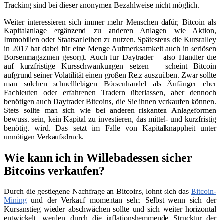
Tracking sind bei dieser anonymen Bezahlweise nicht möglich.
Weiter interessieren sich immer mehr Menschen dafür, Bitcoin als
Kapitalanlage ergänzend zu anderen Anlagen wie Aktion,
Immobilien oder Staatsanleihen zu nutzen. Spätestens die Kursralley
in 2017 hat dabei für eine Menge Aufmerksamkeit auch in seriösen
Börsenmagazinen gesorgt. Auch für Daytrader – also Händler die
auf kurzfristige Kursschwankungen setzen – scheint Bitcoin
aufgrund seiner Volatilität einen großen Reiz auszuüben. Zwar sollte
man solchen schnelllebigen Börsenhandel als Änfänger eher
Fachleuten oder erfahrenen Tradern überlassen, aber dennoch
benötigen auch Daytrader Bitcoins, die Sie ihnen verkaufen können.
Stets sollte man sich wie bei anderen riskanten Anlageformen
bewusst sein, kein Kapital zu investieren, das mittel- und kurzfristig
benötigt wird. Das setzt im Falle von Kapitalknappheit unter
unnötigen Verkaufsdruck.
Wie kann ich in Willebadessen sicher
Bitcoins verkaufen?
Durch die gestiegene Nachfrage an Bitcoins, lohnt sich das
Bitcoin-
Mining
und der Verkauf momentan sehr. Selbst wenn sich der
Kursanstieg wieder abschwächen sollte und sich weiter horizontal
entwickelt, werden durch die inflationshemmende Strucktur der