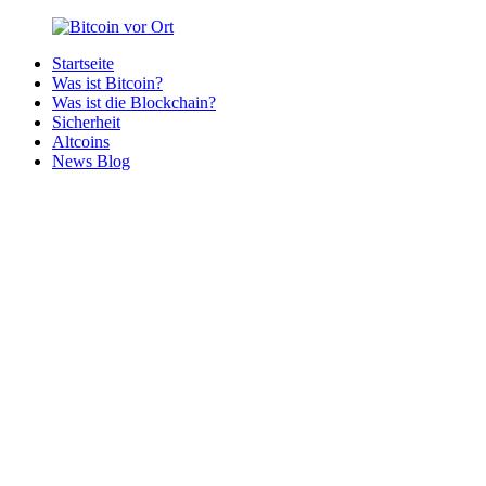
Zurück
zum
Startseite
Inhalt
Bitcoin
Bitcoins
Was ist Bitcoin?
vor
in
Was ist die Blockchain?
Ort
deiner
Sicherheit
Region
Altcoins
News Blog