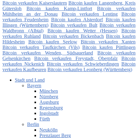
Bitcoin verkaufen Kaiserslautern
Bitcoin kaufen Langenberg, Kreis
Gütersloh
Bitcoin kaufen Kamp-Lintfort
Bitcoin verkaufen
Mühlheim an der Donau
Bitcoin verkaufen Lenting
Bitcoin
verkaufen Feudenheim
Bitcoin kaufen Alsterdorf
Bitcoin kaufen
Illingen (Württemberg)
Bitcoin verkaufen Bult
Bitcoin verkaufen
Waldbronn (Albtal)
Bitcoin kaufen Wetter (Hessen)
Bitcoin
verkaufen Ruhland
Bitcoin verkaufen Bickenbach
Bitcoin kaufen
Hildesheim
Bitcoin kaufen Seelow
Bitcoin verkaufen Xanten
Bitcoin verkaufen Taufkirchen (Vils)
Bitcoin kaufen Püttlingen
Bitcoin verkaufen Wenden, Südsauerland
Bitcoin verkaufen
Gelsenkirchen
Bitcoin verkaufen Freystadt, Oberpfalz
Bitcoin
verkaufen Nickenich
Bitcoin verkaufen Schwieberdingen
Bitcoin
verkaufen Kaufbeuren
Bitcoin verkaufen Leonberg (Württemberg)
Stadt und Land
Bayern
München
Nürnberg
Augsburg
Regensburg
Ingolstadt
Fürth
Berlin
Neukölln
Prenzlauer Berg