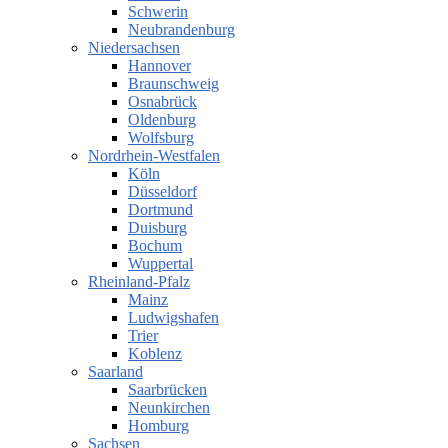
Schwerin
Neubrandenburg
Niedersachsen
Hannover
Braunschweig
Osnabrück
Oldenburg
Wolfsburg
Nordrhein-Westfalen
Köln
Düsseldorf
Dortmund
Duisburg
Bochum
Wuppertal
Rheinland-Pfalz
Mainz
Ludwigshafen
Trier
Koblenz
Saarland
Saarbrücken
Neunkirchen
Homburg
Sachsen