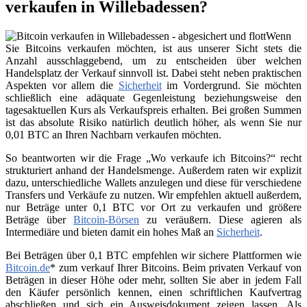
verkaufen in Willebadessen?
Wenn
Sie Bitcoins verkaufen möchten, ist aus unserer Sicht stets die
Anzahl ausschlaggebend, um zu entscheiden über welchen
Handelsplatz der Verkauf sinnvoll ist. Dabei steht neben praktischen
Aspekten vor allem die
Sicherheit
im Vordergrund. Sie möchten
schließlich eine adäquate Gegenleistung beziehungsweise den
tagesaktuellen Kurs als Verkaufspreis erhalten. Bei großen Summen
ist das absolute Risiko natürlich deutlich höher, als wenn Sie nur
0,01 BTC an Ihren Nachbarn verkaufen möchten.
So beantworten wir die Frage „Wo verkaufe ich Bitcoins?“ recht
strukturiert anhand der Handelsmenge. Außerdem raten wir explizit
dazu, unterschiedliche Wallets anzulegen und diese für verschiedene
Transfers und Verkäufe zu nutzen. Wir empfehlen aktuell außerdem,
nur Beträge unter 0,1 BTC vor Ort zu verkaufen und größere
Beträge über
Bitcoin-Börsen
zu veräußern. Diese agieren als
Intermediäre und bieten damit ein hohes Maß an
Sicherheit
.
Bei Beträgen über 0,1 BTC empfehlen wir sichere Plattformen wie
Bitcoin.de
* zum verkauf Ihrer Bitcoins. Beim privaten Verkauf von
Beträgen in dieser Höhe oder mehr, sollten Sie aber in jedem Fall
den Käufer persönlich kennen, einen schriftlichen Kaufvertrag
abschließen und sich ein Ausweisdokument zeigen lassen. Als