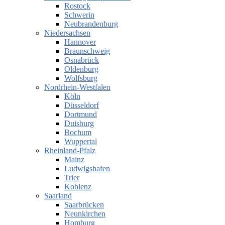
Rostock
Schwerin
Neubrandenburg
Niedersachsen
Hannover
Braunschweig
Osnabrück
Oldenburg
Wolfsburg
Nordrhein-Westfalen
Köln
Düsseldorf
Dortmund
Duisburg
Bochum
Wuppertal
Rheinland-Pfalz
Mainz
Ludwigshafen
Trier
Koblenz
Saarland
Saarbrücken
Neunkirchen
Homburg