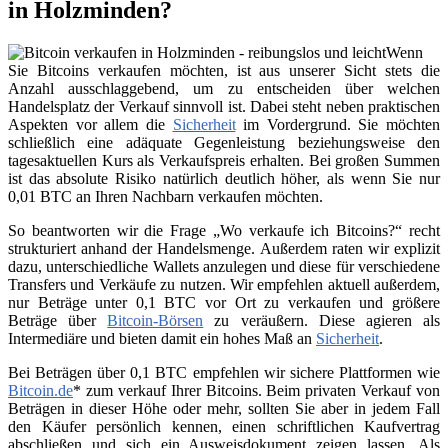
in Holzminden?
Wenn
Sie Bitcoins verkaufen möchten, ist aus unserer Sicht stets die
Anzahl ausschlaggebend, um zu entscheiden über welchen
Handelsplatz der Verkauf sinnvoll ist. Dabei steht neben praktischen
Aspekten vor allem die
Sicherheit
im Vordergrund. Sie möchten
schließlich eine adäquate Gegenleistung beziehungsweise den
tagesaktuellen Kurs als Verkaufspreis erhalten. Bei großen Summen
ist das absolute Risiko natürlich deutlich höher, als wenn Sie nur
0,01 BTC an Ihren Nachbarn verkaufen möchten.
So beantworten wir die Frage „Wo verkaufe ich Bitcoins?“ recht
strukturiert anhand der Handelsmenge. Außerdem raten wir explizit
dazu, unterschiedliche Wallets anzulegen und diese für verschiedene
Transfers und Verkäufe zu nutzen. Wir empfehlen aktuell außerdem,
nur Beträge unter 0,1 BTC vor Ort zu verkaufen und größere
Beträge über
Bitcoin-Börsen
zu veräußern. Diese agieren als
Intermediäre und bieten damit ein hohes Maß an
Sicherheit
.
Bei Beträgen über 0,1 BTC empfehlen wir sichere Plattformen wie
Bitcoin.de
* zum verkauf Ihrer Bitcoins. Beim privaten Verkauf von
Beträgen in dieser Höhe oder mehr, sollten Sie aber in jedem Fall
den Käufer persönlich kennen, einen schriftlichen Kaufvertrag
abschließen und sich ein Ausweisdokument zeigen lassen. Als