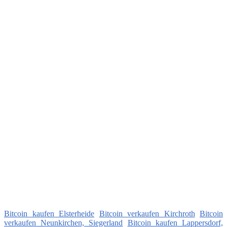
Bitcoin kaufen Elsterheide
Bitcoin verkaufen Kirchroth
Bitcoin
verkaufen Neunkirchen, Siegerland
Bitcoin kaufen Lappersdorf,