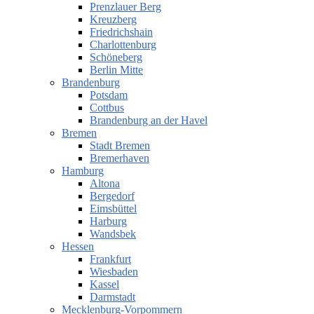
Prenzlauer Berg
Kreuzberg
Friedrichshain
Charlottenburg
Schöneberg
Berlin Mitte
Brandenburg
Potsdam
Cottbus
Brandenburg an der Havel
Bremen
Stadt Bremen
Bremerhaven
Hamburg
Altona
Bergedorf
Eimsbüttel
Harburg
Wandsbek
Hessen
Frankfurt
Wiesbaden
Kassel
Darmstadt
Mecklenburg-Vorpommern