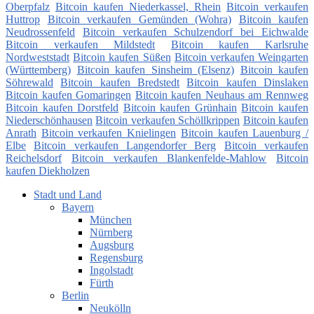
Oberpfalz
Bitcoin kaufen Niederkassel, Rhein
Bitcoin verkaufen
Huttrop
Bitcoin verkaufen Gemünden (Wohra)
Bitcoin kaufen
Neudrossenfeld
Bitcoin verkaufen Schulzendorf bei Eichwalde
Bitcoin verkaufen Mildstedt
Bitcoin kaufen Karlsruhe
Nordweststadt
Bitcoin kaufen Süßen
Bitcoin verkaufen Weingarten
(Württemberg)
Bitcoin kaufen Sinsheim (Elsenz)
Bitcoin kaufen
Söhrewald
Bitcoin kaufen Bredstedt
Bitcoin kaufen Dinslaken
Bitcoin kaufen Gomaringen
Bitcoin kaufen Neuhaus am Rennweg
Bitcoin kaufen Dorstfeld
Bitcoin kaufen Grünhain
Bitcoin kaufen
Niederschönhausen
Bitcoin verkaufen Schöllkrippen
Bitcoin kaufen
Anrath
Bitcoin verkaufen Knielingen
Bitcoin kaufen Lauenburg /
Elbe
Bitcoin verkaufen Langendorfer Berg
Bitcoin verkaufen
Reichelsdorf
Bitcoin verkaufen Blankenfelde-Mahlow
Bitcoin
kaufen Diekholzen
Stadt und Land
Bayern
München
Nürnberg
Augsburg
Regensburg
Ingolstadt
Fürth
Berlin
Neukölln