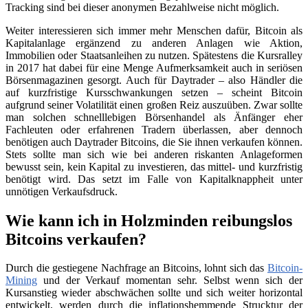
Tracking sind bei dieser anonymen Bezahlweise nicht möglich.
Weiter interessieren sich immer mehr Menschen dafür, Bitcoin als
Kapitalanlage ergänzend zu anderen Anlagen wie Aktion,
Immobilien oder Staatsanleihen zu nutzen. Spätestens die Kursralley
in 2017 hat dabei für eine Menge Aufmerksamkeit auch in seriösen
Börsenmagazinen gesorgt. Auch für Daytrader – also Händler die
auf kurzfristige Kursschwankungen setzen – scheint Bitcoin
aufgrund seiner Volatilität einen großen Reiz auszuüben. Zwar sollte
man solchen schnelllebigen Börsenhandel als Änfänger eher
Fachleuten oder erfahrenen Tradern überlassen, aber dennoch
benötigen auch Daytrader Bitcoins, die Sie ihnen verkaufen können.
Stets sollte man sich wie bei anderen riskanten Anlageformen
bewusst sein, kein Kapital zu investieren, das mittel- und kurzfristig
benötigt wird. Das setzt im Falle von Kapitalknappheit unter
unnötigen Verkaufsdruck.
Wie kann ich in Holzminden reibungslos
Bitcoins verkaufen?
Durch die gestiegene Nachfrage an Bitcoins, lohnt sich das
Bitcoin-
Mining
und der Verkauf momentan sehr. Selbst wenn sich der
Kursanstieg wieder abschwächen sollte und sich weiter horizontal
entwickelt, werden durch die inflationshemmende Strucktur der