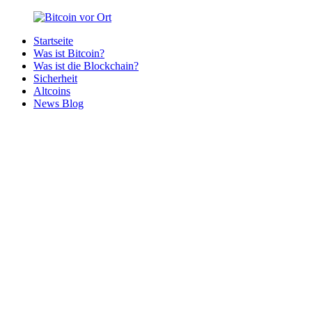
Zurück
zum
Startseite
Inhalt
Bitcoin
Bitcoins
Was ist Bitcoin?
vor
in
Was ist die Blockchain?
Ort
deiner
Sicherheit
Region
Altcoins
News Blog