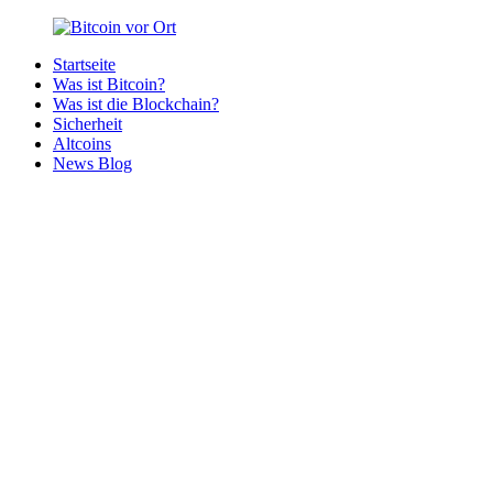
Zurück
zum
Startseite
Inhalt
Bitcoin
Bitcoins
Was ist Bitcoin?
vor
in
Was ist die Blockchain?
Ort
deiner
Sicherheit
Region
Altcoins
News Blog