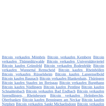
Bitcoin verkaufen Mömbris
Bitcoin verkaufen Kemberg
Bitcoin
verkaufen Thümmlitzwalde
Bitcoin verkaufen Universitätsviertel
Bitcoin kaufen Grünsfeld
Bitcoin verkaufen Bodenfelde
Bitcoin
verkaufen Wuppertal Remscheid
Bitcoin kaufen Rheinböllen
Bitcoin verkaufen Rüsselsheim
Bitcoin kaufen Langenselbold
Bitcoin kaufen Baunach
Bitcoin verkaufen Blankenhain, Thüringen
Bitcoin kaufen Staufen im Breisgau
Bitcoin verkaufen Burgthann
Bitcoin kaufen Nüdlingen
Bitcoin kaufen Pentling
Bitcoin kaufen
Schnaittenbach
Bitcoin verkaufen Bad Endbach
Bitcoin verkaufen
Sprendlingen, Rheinhessen
Bitcoin verkaufen Helmbrechts,
Oberfranken
Bitcoin kaufen Benningen am Neckar
Bitcoin kaufen
Netphen
Bitcoin verkaufen Sankt Michaelisdonn
Bitcoin verkaufen