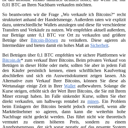
0,01 BTC an Ihren Nachbarn verkaufen möchten.
So beantworten wir die Frage „Wo verkaufe ich Bitcoins?“ recht
strukturiert anhand der Handelsmenge. Außerdem raten wir explizit
dazu, unterschiedliche Wallets anzulegen und diese für verschiedene
Transfers und Verkäufe zu nutzen. Wir empfehlen aktuell außerdem,
nur Beträge unter 0,1 BTC vor Ort zu verkaufen und größere
Beträge über
Bitcoin-Börsen
zu veräußern. Diese agieren als
Intermediäre und bieten damit ein hohes Maß an
Sicherheit
.
Bei Beträgen über 0,1 BTC empfehlen wir sichere Plattformen wie
Bitcoin.de
* zum verkauf Ihrer Bitcoins. Beim privaten Verkauf von
Beträgen in dieser Höhe oder mehr, sollten Sie aber in jedem Fall
den Käufer persönlich kennen, einen schriftlichen Kaufvertrag
abschließen und sich ein Ausweisdokument zeigen lassen. Als
Alternative zum Verkauf Ihrer Bitcoins, können Sie diese als
Wertanalage einige Zeit in Ihrer
Wallet
aufbewahren. Solange die
Kurse steigen, erhöht sich der Wert Ihrer Bitcoins, die Sie mit Ihrem
Miner erzeugt haben. Im Falle sinkender Kurse, sollten Sie eher
direkt verkaufen, um halbwegs rentabel zu
minen
. Ein Problem
beim Einlagern der Bitcoins besteht jedoch eventuell, wenn alle
Marktteilnehmer so agieren, dann kann die weiterhin hohe
Nachfrage nicht gedeckt werden. Das führt nicht wie theoretisch
vermutet zu einem höheren Preis, sondern zu einem
Angebotsengpass, der sich sogar negativ auf das gesamte System