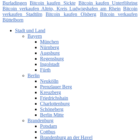
Burladingen
Bitcoin kaufen Sickte
Bitcoin kaufen Unterföhring
Bitcoin verkaufen Altrip, Kreis Ludwigshafen am Rhein
Bitcoin
verkaufen Stadtilm
Bitcoin kaufen Olsberg
Bitcoin verkaufen
Büttelborn
Stadt und Land
Bayern
München
Nürnberg
Augsburg
Regensburg
Ingolstadt
Fürth
Berlin
Neukölln
Prenzlauer Berg
Kreuzberg
Friedrichshain
Charlottenburg
Schöneberg
Berlin Mitte
Brandenburg
Potsdam
Cottbus
Brandenburg an der Havel