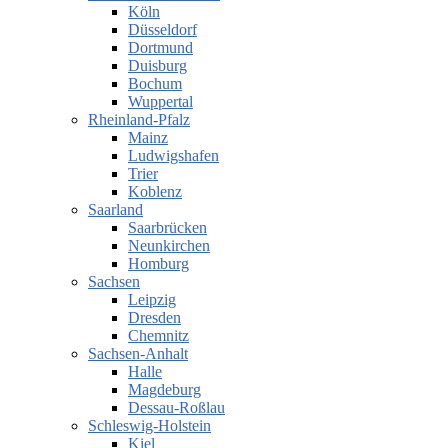
Köln
Düsseldorf
Dortmund
Duisburg
Bochum
Wuppertal
Rheinland-Pfalz
Mainz
Ludwigshafen
Trier
Koblenz
Saarland
Saarbrücken
Neunkirchen
Homburg
Sachsen
Leipzig
Dresden
Chemnitz
Sachsen-Anhalt
Halle
Magdeburg
Dessau-Roßlau
Schleswig-Holstein
Kiel