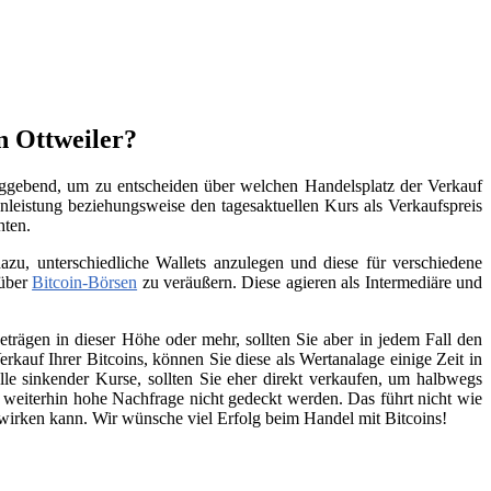
n Ottweiler?
laggebend, um zu entscheiden über welchen Handelsplatz der Verkauf
leistung beziehungsweise den tagesaktuellen Kurs als Verkaufspreis
hten.
zu, unterschiedliche Wallets anzulegen und diese für verschiedene
 über
Bitcoin-Börsen
zu veräußern. Diese agieren als Intermediäre und
trägen in dieser Höhe oder mehr, sollten Sie aber in jedem Fall den
kauf Ihrer Bitcoins, können Sie diese als Wertanalage einige Zeit in
lle sinkender Kurse, sollten Sie eher direkt verkaufen, um halbwegs
e weiterhin hohe Nachfrage nicht gedeckt werden. Das führt nicht wie
swirken kann. Wir wünsche viel Erfolg beim Handel mit Bitcoins!