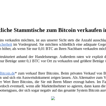
tliche Stammtische zum Bitcoin verkaufen i
ns verkaufen möchten, ist aus unserer Sicht stets die Anzahl aussch
icherheit
im Vordergrund. Sie möchten schließlich eine adäquate Gegen
ich höher, als wenn Sie nur 0,01 BTC an Ihren Nachbarn verkaufen möc
trukturiert anhand der Handelsmenge. Außerdem raten wir explizit da
 nur Beträge unter 0,1 BTC vor Ort zu verkaufen und größere Beträge
Bitcoin.de
* zum verkauf Ihrer Bitcoins. Beim privaten Verkauf von Be
en und sich ein Ausweisdokument zeigen lassen. Als Alternative zum Ver
r Wert Ihrer Bitcoins, die Sie mit Ihrem Miner erzeugt haben. Im Fa
jedoch eventuell, wenn alle Marktteilnehmer so agieren, dann kann di
otsengpass, der sich sogar negativ auf das gesamte System Bitcoin au