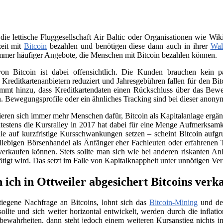
 die lettische Fluggesellschaft Air Baltic oder Organisationen wie 
zeit mit
Bitcoin
bezahlen und benötigen diese dann auch in ihrer
Wal
immer häufiger Angebote, die Menschen mit Bitcoin bezahlen können.
on Bitcoin ist dabei offensichtlich. Die Kunden brauchen kein
n Kreditkartenanbietern reduziert und Jahresgebühren fallen für den B
ommt hinzu, dass Kreditkartendaten einen Rückschluss über das Beweg
. Bewegungsprofile oder ein ähnliches Tracking sind bei dieser anony
sieren sich immer mehr Menschen dafür, Bitcoin als Kapitalanlage erg
testens die Kursralley in 2017 hat dabei für eine Menge Aufmerksamk
ie auf kurzfristige Kursschwankungen setzen – scheint Bitcoin aufgr
llebigen Börsenhandel als Änfänger eher Fachleuten oder erfahrenen 
verkaufen können. Stets sollte man sich wie bei anderen riskanten Anl
nötigt wird. Das setzt im Falle von Kapitalknappheit unter unnötigen Ve
 ich in Ottweiler abgesichert Bitcoins verk
tiegene Nachfrage an Bitcoins, lohnt sich das
Bitcoin-Mining
und der
llte und sich weiter horizontal entwickelt, werden durch die infla
e bewahrheiten, dann steht jedoch einem weiteren Kursanstieg nichts