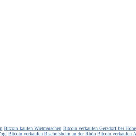
en
Bitcoin kaufen Wietmarschen
Bitcoin verkaufen Gersdorf bei Hohen
Vogt
Bitcoin verkaufen Bischofsheim an der Rhön
Bitcoin verkaufen 