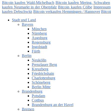
Bitcoin kaufen Wald-Michelbach
Bitcoin kaufen Mering, Schwaben
kaufen Neumarkt in der Oberpfalz
Bitcoin kaufen Cölbe
Impressum
kaufen Debschwitz
Bitcoin verkaufen Hemmingen / Hannover
Bitco
Stadt und Land
Bayern
München
Nürnberg
Augsburg
Regensburg
Ingolstadt
Fürth
Berlin
Neukölln
Prenzlauer Berg
Kreuzberg
Friedrichshain
Charlottenburg
Schöneberg
Berlin Mitte
Brandenburg
Potsdam
Cottbus
Brandenburg an der Havel
Bremen