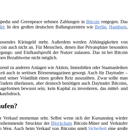
Wikipedia und Greenpeace nehmen Zahlungen in
Bitcoin
entgegen. Das
let
. In den großen deutschen Ballungszentren wie
Berlin
,
Hamburg
,
 passendes Kleingeld mehr. Außerdem werden Abhängigkeiten von
itcoin auch nicht an. Für Menschen, denen ihre Privatsphäre besonders
ungs- und Einfkaufsprofil der Nutzer zulassen. Das ist bei Bitcoin
men Bezahlweise nicht möglich.
änzend zu anderen Anlagen wie Aktion, Immobilien oder Staatsanleihen
eit auch in seriösen Börsenmagazinen gesorgt. Auch für Daytrader –
und seiner Volatilität einen großen Reiz auszuüben. Zwar sollte man
Tradern überlassen, aber dennoch benötigen auch Daytrader Bitcoins,
ageformen bewusst sein, kein Kapital zu investieren, das mittel- und
rkaufsdruck.
aufen?
 Verkauf momentan sehr. Selbst wenn sich der Kursanstieg wieder
tionshemmende Strucktur der
Blockchain
Bitcoin-Miner und Verkäufer
 im Weg. Auch beim Verkauf von Bitcoins spielt
Sicherheit
eine große