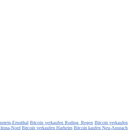
stein-Ernstthal
Bitcoin verkaufen Roding, Regen
Bitcoin verkaufen
Altona-Nord
Bitcoin verkaufen Harheim
Bitcoin kaufen Neu-Anspach