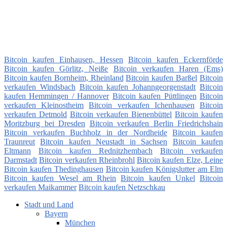
Bitcoin kaufen Einhausen, Hessen
Bitcoin kaufen Eckernförde
Bitcoin kaufen Görlitz, Neiße
Bitcoin verkaufen Haren (Ems)
Bitcoin kaufen Bornheim, Rheinland
Bitcoin kaufen Barßel
Bitcoin
verkaufen Windsbach
Bitcoin kaufen Johanngeorgenstadt
Bitcoin
kaufen Hemmingen / Hannover
Bitcoin kaufen Püttlingen
Bitcoin
verkaufen Kleinostheim
Bitcoin verkaufen Ichenhausen
Bitcoin
verkaufen Detmold
Bitcoin verkaufen Bienenbüttel
Bitcoin kaufen
Moritzburg bei Dresden
Bitcoin verkaufen Berlin Friedrichshain
Bitcoin verkaufen Buchholz in der Nordheide
Bitcoin kaufen
Traunreut
Bitcoin kaufen Neustadt in Sachsen
Bitcoin kaufen
Eltmann
Bitcoin kaufen Rednitzhembach
Bitcoin verkaufen
Darmstadt
Bitcoin verkaufen Rheinbrohl
Bitcoin kaufen Elze, Leine
Bitcoin kaufen Thedinghausen
Bitcoin kaufen Königslutter am Elm
Bitcoin kaufen Wesel am Rhein
Bitcoin kaufen Unkel
Bitcoin
verkaufen Maikammer
Bitcoin kaufen Netzschkau
Stadt und Land
Bayern
München