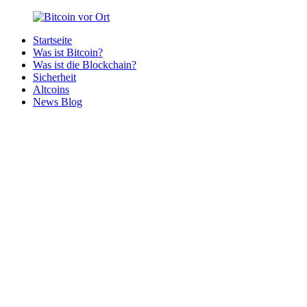
Zurück
zum
Startseite
Inhalt
Bitcoin
Bitcoins
Was ist Bitcoin?
vor
in
Was ist die Blockchain?
Ort
deiner
Sicherheit
Region
Altcoins
News Blog