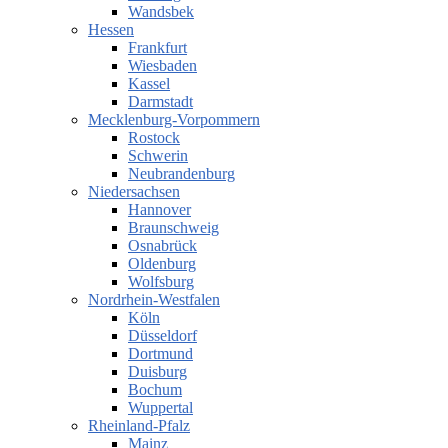
Wandsbek
Hessen
Frankfurt
Wiesbaden
Kassel
Darmstadt
Mecklenburg-Vorpommern
Rostock
Schwerin
Neubrandenburg
Niedersachsen
Hannover
Braunschweig
Osnabrück
Oldenburg
Wolfsburg
Nordrhein-Westfalen
Köln
Düsseldorf
Dortmund
Duisburg
Bochum
Wuppertal
Rheinland-Pfalz
Mainz