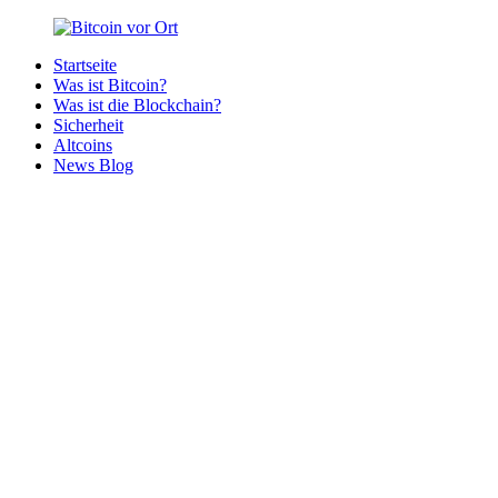
Zurück
zum
Startseite
Inhalt
Bitcoin
Bitcoins
Was ist Bitcoin?
vor
in
Was ist die Blockchain?
Ort
deiner
Sicherheit
Region
Altcoins
News Blog