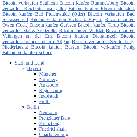
Bitcoin verkaufen Saulheim
Bitcoin kaufen Rummelsburg
Bitcoin
verkaufen Reichertshausen, Ilm
Bitcoin kaufen Ehrenfriedersdorf
Bitcoin kaufen Bad Freienwalde (Oder)
Bitcoin verkaufen Bad
Schussenried
Bitcoin verkaufen Eichstätt, Bayern
Bitcoin kaufen
Owen (Teck)
Bitcoin kaufen Garbsen
Bitcoin kaufen Tarup
Bitcoin
verkaufen Stade, Niederelbe
Bitcoin kaufen Willstätt
Bitcoin kaufen
Vaihingen an der Enz
Bitcoin kaufen Dietramszell
Bitcoin
verkaufen Immenstadt im Allgäu
Bitcoin verkaufen Senftenberg,
Niederlausitz
Bitcoin kaufen Bassum
Bitcoin verkaufen Penig
Bitcoin verkaufen Schlier
Stadt und Land
Bayern
München
Nürnberg
Augsburg
Regensburg
Ingolstadt
Fürth
Berlin
Neukölln
Prenzlauer Berg
Kreuzberg
Friedrichshain
Charlottenburg