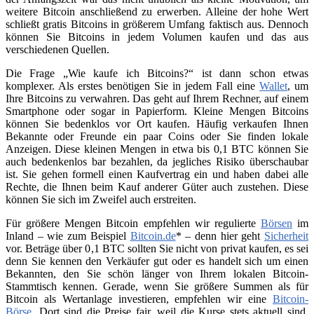
weitere Bitcoin anschließend zu erwerben. Alleine der hohe Wert
schließt gratis Bitcoins in größerem Umfang faktisch aus. Dennoch
können Sie Bitcoins in jedem Volumen kaufen und das aus
verschiedenen Quellen.
Die Frage „Wie kaufe ich Bitcoins?“ ist dann schon etwas
komplexer. Als erstes benötigen Sie in jedem Fall eine
Wallet
, um
Ihre Bitcoins zu verwahren. Das geht auf Ihrem Rechner, auf einem
Smartphone oder sogar in Papierform. Kleine Mengen Bitcoins
können Sie bedenklos vor Ort kaufen. Häufig verkaufen Ihnen
Bekannte oder Freunde ein paar Coins oder Sie finden lokale
Anzeigen. Diese kleinen Mengen in etwa bis 0,1 BTC können Sie
auch bedenkenlos bar bezahlen, da jegliches Risiko überschaubar
ist. Sie gehen formell einen Kaufvertrag ein und haben dabei alle
Rechte, die Ihnen beim Kauf anderer Güter auch zustehen. Diese
können Sie sich im Zweifel auch erstreiten.
Für größere Mengen Bitcoin empfehlen wir regulierte
Börsen
im
Inland – wie zum Beispiel
Bitcoin.de
* – denn hier geht
Sicherheit
vor. Beträge über 0,1 BTC sollten Sie nicht von privat kaufen, es sei
denn Sie kennen den Verkäufer gut oder es handelt sich um einen
Bekannten, den Sie schön länger von Ihrem lokalen Bitcoin-
Stammtisch kennen. Gerade, wenn Sie größere Summen als für
Bitcoin als Wertanlage investieren, empfehlen wir eine
Bitcoin-
Börse
. Dort sind die Preise fair, weil die Kurse stets aktuell sind.