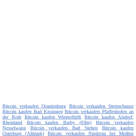
Bitcoin verkaufen Oranienburg
Bitcoin verkaufen Sternschanze
Bitcoin kaufen Bad Kissingen
Bitcoin verkaufen Pfaffenhofen an
der Roth
Bitcoin kaufen Wipperfürth
Bitcoin kaufen Alsdorf,
Rheinland
Bitcoin kaufen Barby (Elbe)
Bitcoin verkaufen
Nesselwang
Bitcoin verkaufen Bad Steben
Bitcoin kaufen
Osterburg (Altmark)
Bitcoin verkaufen Niederau bei Meißen