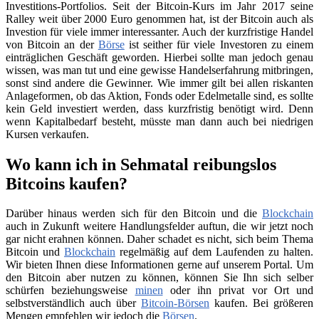
Investitions-Portfolios. Seit der Bitcoin-Kurs im Jahr 2017 seine
Ralley weit über 2000 Euro genommen hat, ist der Bitcoin auch als
Investion für viele immer interessanter. Auch der kurzfristige Handel
von Bitcoin an der
Börse
ist seither für viele Investoren zu einem
einträglichen Geschäft geworden. Hierbei sollte man jedoch genau
wissen, was man tut und eine gewisse Handelserfahrung mitbringen,
sonst sind andere die Gewinner. Wie immer gilt bei allen riskanten
Anlageformen, ob das Aktion, Fonds oder Edelmetalle sind, es sollte
kein Geld investiert werden, dass kurzfristig benötigt wird. Denn
wenn Kapitalbedarf besteht, müsste man dann auch bei niedrigen
Kursen verkaufen.
Wo kann ich in Sehmatal reibungslos
Bitcoins kaufen?
Darüber hinaus werden sich für den Bitcoin und die
Blockchain
auch in Zukunft weitere Handlungsfelder auftun, die wir jetzt noch
gar nicht erahnen können. Daher schadet es nicht, sich beim Thema
Bitcoin und
Blockchain
regelmäßig auf dem Laufenden zu halten.
Wir bieten Ihnen diese Informationen gerne auf unserem Portal. Um
den Bitcoin aber nutzen zu können, können Sie Ihn sich selber
schürfen beziehungsweise
minen
oder ihn privat vor Ort und
selbstverständlich auch über
Bitcoin-Börsen
kaufen. Bei größeren
Mengen empfehlen wir jedoch die
Börsen
.