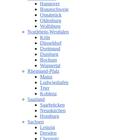
Hannover
Braunschweig
Osnabrück
Oldenburg
Wolfsburg
Nordrhein-Westfalen
Köln
Düsseldorf
Dortmund
Duisburg
Bochum
Wuppertal
Rheinland-Pfalz
Mainz
Ludwigshafen
Trier
Koblenz
Saarland
Saarbrücken
Neunkirchen
Homburg
Sachsen
Leipzig
Dresden
Chemnitz