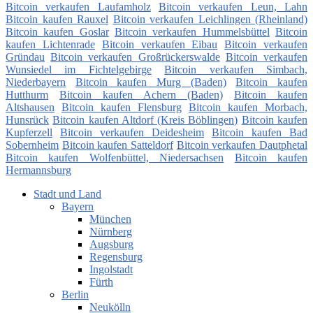
Bitcoin verkaufen Laufamholz
Bitcoin verkaufen Leun, Lahn
Bitcoin kaufen Rauxel
Bitcoin verkaufen Leichlingen (Rheinland)
Bitcoin kaufen Goslar
Bitcoin verkaufen Hummelsbüttel
Bitcoin
kaufen Lichtenrade
Bitcoin verkaufen Eibau
Bitcoin verkaufen
Gründau
Bitcoin verkaufen Großrückerswalde
Bitcoin verkaufen
Wunsiedel im Fichtelgebirge
Bitcoin verkaufen Simbach,
Niederbayern
Bitcoin kaufen Murg (Baden)
Bitcoin kaufen
Hutthurm
Bitcoin kaufen Achern (Baden)
Bitcoin kaufen
Altshausen
Bitcoin kaufen Flensburg
Bitcoin kaufen Morbach,
Hunsrück
Bitcoin kaufen Altdorf (Kreis Böblingen)
Bitcoin kaufen
Kupferzell
Bitcoin verkaufen Deidesheim
Bitcoin kaufen Bad
Sobernheim
Bitcoin kaufen Satteldorf
Bitcoin verkaufen Dautphetal
Bitcoin kaufen Wolfenbüttel, Niedersachsen
Bitcoin kaufen
Hermannsburg
Stadt und Land
Bayern
München
Nürnberg
Augsburg
Regensburg
Ingolstadt
Fürth
Berlin
Neukölln