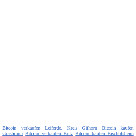
Bitcoin verkaufen Leiferde, Kreis Gifhorn
Bitcoin kaufen
Grasbrunn
Bitcoin verkaufen Britz
Bitcoin kaufen Bischofsheim