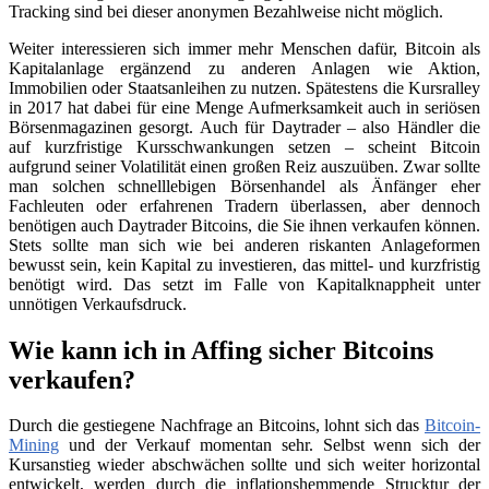
Tracking sind bei dieser anonymen Bezahlweise nicht möglich.
Weiter interessieren sich immer mehr Menschen dafür, Bitcoin als
Kapitalanlage ergänzend zu anderen Anlagen wie Aktion,
Immobilien oder Staatsanleihen zu nutzen. Spätestens die Kursralley
in 2017 hat dabei für eine Menge Aufmerksamkeit auch in seriösen
Börsenmagazinen gesorgt. Auch für Daytrader – also Händler die
auf kurzfristige Kursschwankungen setzen – scheint Bitcoin
aufgrund seiner Volatilität einen großen Reiz auszuüben. Zwar sollte
man solchen schnelllebigen Börsenhandel als Änfänger eher
Fachleuten oder erfahrenen Tradern überlassen, aber dennoch
benötigen auch Daytrader Bitcoins, die Sie ihnen verkaufen können.
Stets sollte man sich wie bei anderen riskanten Anlageformen
bewusst sein, kein Kapital zu investieren, das mittel- und kurzfristig
benötigt wird. Das setzt im Falle von Kapitalknappheit unter
unnötigen Verkaufsdruck.
Wie kann ich in Affing sicher Bitcoins
verkaufen?
Durch die gestiegene Nachfrage an Bitcoins, lohnt sich das
Bitcoin-
Mining
und der Verkauf momentan sehr. Selbst wenn sich der
Kursanstieg wieder abschwächen sollte und sich weiter horizontal
entwickelt, werden durch die inflationshemmende Strucktur der