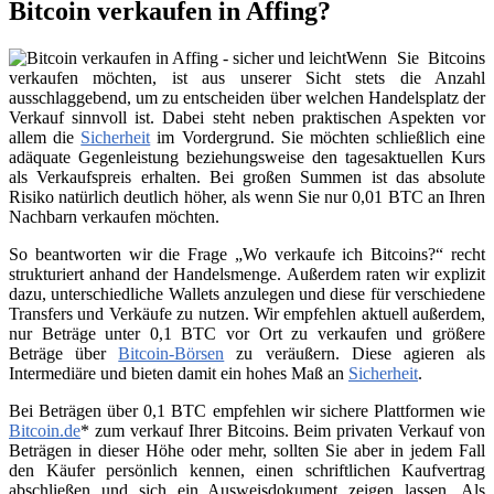
Bitcoin verkaufen in Affing?
Wenn Sie Bitcoins
verkaufen möchten, ist aus unserer Sicht stets die Anzahl
ausschlaggebend, um zu entscheiden über welchen Handelsplatz der
Verkauf sinnvoll ist. Dabei steht neben praktischen Aspekten vor
allem die
Sicherheit
im Vordergrund. Sie möchten schließlich eine
adäquate Gegenleistung beziehungsweise den tagesaktuellen Kurs
als Verkaufspreis erhalten. Bei großen Summen ist das absolute
Risiko natürlich deutlich höher, als wenn Sie nur 0,01 BTC an Ihren
Nachbarn verkaufen möchten.
So beantworten wir die Frage „Wo verkaufe ich Bitcoins?“ recht
strukturiert anhand der Handelsmenge. Außerdem raten wir explizit
dazu, unterschiedliche Wallets anzulegen und diese für verschiedene
Transfers und Verkäufe zu nutzen. Wir empfehlen aktuell außerdem,
nur Beträge unter 0,1 BTC vor Ort zu verkaufen und größere
Beträge über
Bitcoin-Börsen
zu veräußern. Diese agieren als
Intermediäre und bieten damit ein hohes Maß an
Sicherheit
.
Bei Beträgen über 0,1 BTC empfehlen wir sichere Plattformen wie
Bitcoin.de
* zum verkauf Ihrer Bitcoins. Beim privaten Verkauf von
Beträgen in dieser Höhe oder mehr, sollten Sie aber in jedem Fall
den Käufer persönlich kennen, einen schriftlichen Kaufvertrag
abschließen und sich ein Ausweisdokument zeigen lassen. Als