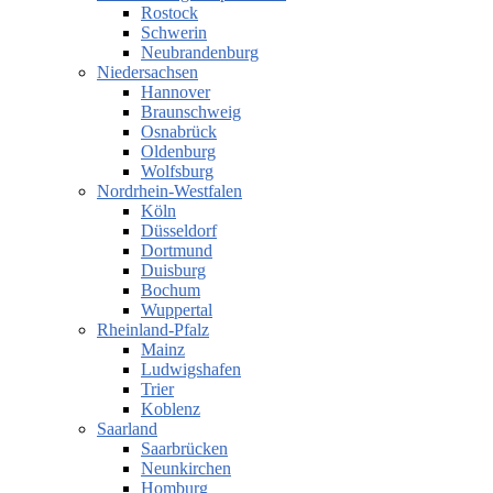
Rostock
Schwerin
Neubrandenburg
Niedersachsen
Hannover
Braunschweig
Osnabrück
Oldenburg
Wolfsburg
Nordrhein-Westfalen
Köln
Düsseldorf
Dortmund
Duisburg
Bochum
Wuppertal
Rheinland-Pfalz
Mainz
Ludwigshafen
Trier
Koblenz
Saarland
Saarbrücken
Neunkirchen
Homburg