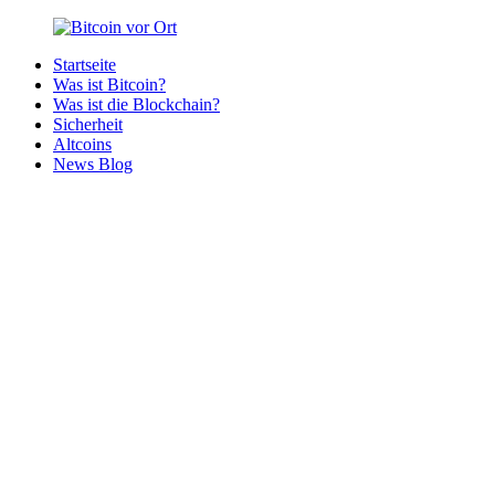
Zurück
zum
Startseite
Inhalt
Bitcoin
Bitcoins
Was ist Bitcoin?
vor
in
Was ist die Blockchain?
Ort
deiner
Sicherheit
Region
Altcoins
News Blog