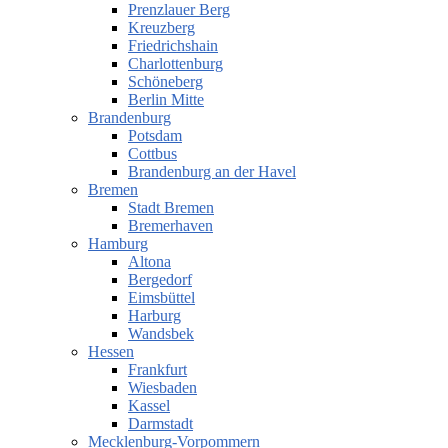
Prenzlauer Berg
Kreuzberg
Friedrichshain
Charlottenburg
Schöneberg
Berlin Mitte
Brandenburg
Potsdam
Cottbus
Brandenburg an der Havel
Bremen
Stadt Bremen
Bremerhaven
Hamburg
Altona
Bergedorf
Eimsbüttel
Harburg
Wandsbek
Hessen
Frankfurt
Wiesbaden
Kassel
Darmstadt
Mecklenburg-Vorpommern