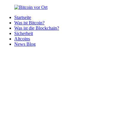
Zurück
zum
Startseite
Inhalt
Bitcoin
Bitcoins
Was ist Bitcoin?
vor
in
Was ist die Blockchain?
Ort
deiner
Sicherheit
Region
Altcoins
News Blog