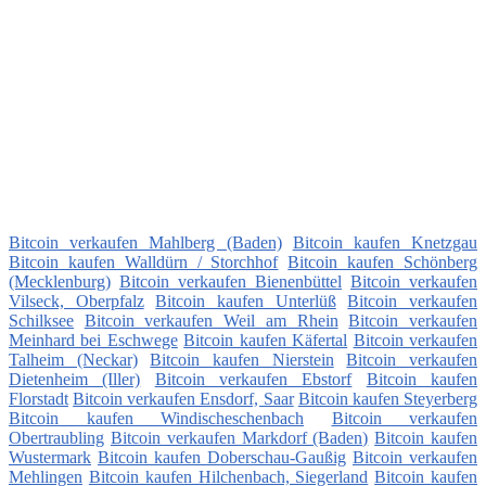
Bitcoin verkaufen Mahlberg (Baden)
Bitcoin kaufen Knetzgau
Bitcoin kaufen Walldürn / Storchhof
Bitcoin kaufen Schönberg
(Mecklenburg)
Bitcoin verkaufen Bienenbüttel
Bitcoin verkaufen
Vilseck, Oberpfalz
Bitcoin kaufen Unterlüß
Bitcoin verkaufen
Schilksee
Bitcoin verkaufen Weil am Rhein
Bitcoin verkaufen
Meinhard bei Eschwege
Bitcoin kaufen Käfertal
Bitcoin verkaufen
Talheim (Neckar)
Bitcoin kaufen Nierstein
Bitcoin verkaufen
Dietenheim (Iller)
Bitcoin verkaufen Ebstorf
Bitcoin kaufen
Florstadt
Bitcoin verkaufen Ensdorf, Saar
Bitcoin kaufen Steyerberg
Bitcoin kaufen Windischeschenbach
Bitcoin verkaufen
Obertraubling
Bitcoin verkaufen Markdorf (Baden)
Bitcoin kaufen
Wustermark
Bitcoin kaufen Doberschau-Gaußig
Bitcoin verkaufen
Mehlingen
Bitcoin kaufen Hilchenbach, Siegerland
Bitcoin kaufen