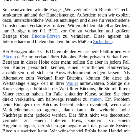
So beantworten wir die Frage „Wo verkaufe ich Bitcoins?“ recht
strukturiert anhand der Handelsmenge. Außerdem raten wir explizit
dazu, unterschiedliche Wallets anzulegen und diese für verschiedene
Transfers und Verkäufe zu nutzen. Wir empfehlen aktuell außerdem,
nur Beträge unter 0,1 BTC vor Ort zu verkaufen und größere
Beträge über
Bitcoin-Börsen
zu veräußern. Diese agieren als
Intermediäre und bieten damit ein hohes Maß an
Sicherheit
.
Bei Beträgen über 0,1 BTC empfehlen wir sichere Plattformen wie
Bitcoin.de
* zum verkauf Ihrer Bitcoins. Beim privaten Verkauf von
Beträgen in dieser Höhe oder mehr, sollten Sie aber in jedem Fall
den Käufer persönlich kennen, einen schriftlichen Kaufvertrag
abschließen und sich ein Ausweisdokument zeigen lassen. Als
Alternative zum Verkauf Ihrer Bitcoins, können Sie diese als
Wertanalage einige Zeit in Ihrer
Wallet
aufbewahren. Solange die
Kurse steigen, erhöht sich der Wert Ihrer Bitcoins, die Sie mit Ihrem
Miner erzeugt haben. Im Falle sinkender Kurse, sollten Sie eher
direkt verkaufen, um halbwegs rentabel zu
minen
. Ein Problem
beim Einlagern der Bitcoins besteht jedoch eventuell, wenn alle
Marktteilnehmer so agieren, dann kann die weiterhin hohe
Nachfrage nicht gedeckt werden. Das führt nicht wie theoretisch
vermutet zu einem höheren Preis, sondern zu einem
Angebotsengpass, der sich sogar negativ auf das gesamte System
Bitcoin auswirken kann. Wir wünsche viel Erfolg beim Handel mit