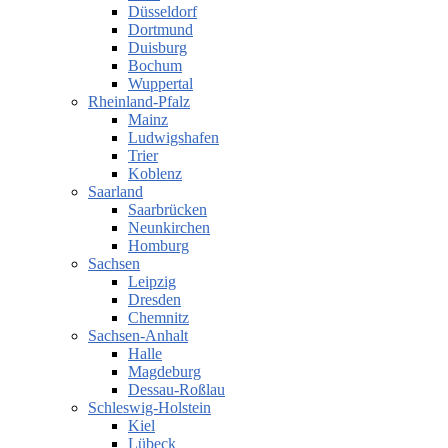
Düsseldorf
Dortmund
Duisburg
Bochum
Wuppertal
Rheinland-Pfalz
Mainz
Ludwigshafen
Trier
Koblenz
Saarland
Saarbrücken
Neunkirchen
Homburg
Sachsen
Leipzig
Dresden
Chemnitz
Sachsen-Anhalt
Halle
Magdeburg
Dessau-Roßlau
Schleswig-Holstein
Kiel
Lübeck