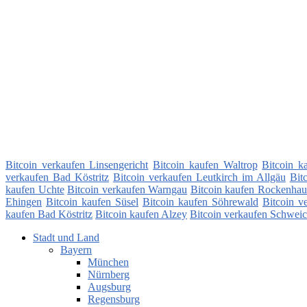
Bitcoin verkaufen Linsengericht
Bitcoin kaufen Waltrop
Bitcoin k
verkaufen Bad Köstritz
Bitcoin verkaufen Leutkirch im Allgäu
Bit
kaufen Uchte
Bitcoin verkaufen Warngau
Bitcoin kaufen Rockenhau
Ehingen
Bitcoin kaufen Süsel
Bitcoin kaufen Söhrewald
Bitcoin v
kaufen Bad Köstritz
Bitcoin kaufen Alzey
Bitcoin verkaufen Schwei
Stadt und Land
Bayern
München
Nürnberg
Augsburg
Regensburg