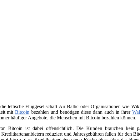
 die lettische Fluggesellschaft Air Baltic oder Organisationen wie 
zeit mit
Bitcoin
bezahlen und benötigen diese dann auch in ihrer
Wal
immer häufiger Angebote, die Menschen mit Bitcoin bezahlen können.
on Bitcoin ist dabei offensichtlich. Die Kunden brauchen kein
n Kreditkartenanbietern reduziert und Jahresgebühren fallen für den B
ommt hinzu, dass Kreditkartendaten einen Rückschluss über das Beweg