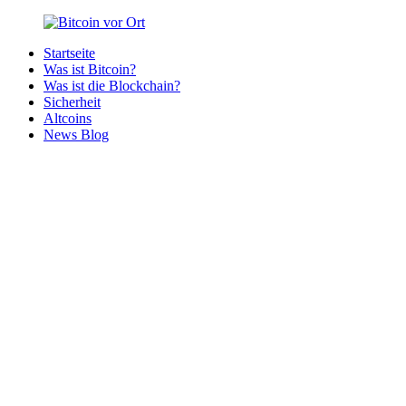
Zurück
zum
Startseite
Inhalt
Bitcoin
Bitcoins
Was ist Bitcoin?
vor
in
Was ist die Blockchain?
Ort
deiner
Sicherheit
Region
Altcoins
News Blog