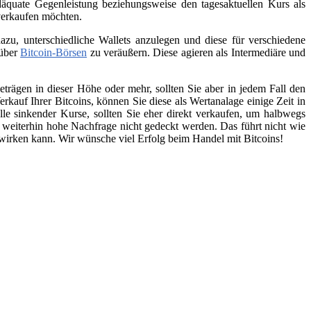
äquate Gegenleistung beziehungsweise den tagesaktuellen Kurs als
 verkaufen möchten.
zu, unterschiedliche Wallets anzulegen und diese für verschiedene
 über
Bitcoin-Börsen
zu veräußern. Diese agieren als Intermediäre und
trägen in dieser Höhe oder mehr, sollten Sie aber in jedem Fall den
kauf Ihrer Bitcoins, können Sie diese als Wertanalage einige Zeit in
lle sinkender Kurse, sollten Sie eher direkt verkaufen, um halbwegs
e weiterhin hohe Nachfrage nicht gedeckt werden. Das führt nicht wie
swirken kann. Wir wünsche viel Erfolg beim Handel mit Bitcoins!