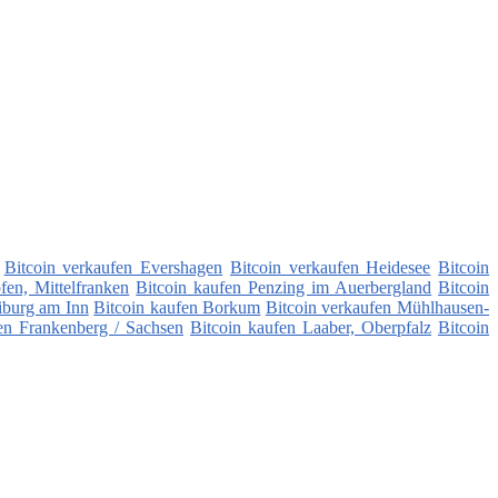
Bitcoin verkaufen Evershagen
Bitcoin verkaufen Heidesee
Bitcoin
fen, Mittelfranken
Bitcoin kaufen Penzing im Auerbergland
Bitcoin
iburg am Inn
Bitcoin kaufen Borkum
Bitcoin verkaufen Mühlhausen-
en Frankenberg / Sachsen
Bitcoin kaufen Laaber, Oberpfalz
Bitcoin