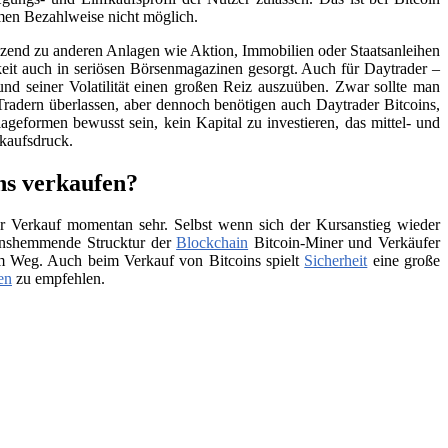
men Bezahlweise nicht möglich.
änzend zu anderen Anlagen wie Aktion, Immobilien oder Staatsanleihen
eit auch in seriösen Börsenmagazinen gesorgt. Auch für Daytrader –
und seiner Volatilität einen großen Reiz auszuüben. Zwar sollte man
Tradern überlassen, aber dennoch benötigen auch Daytrader Bitcoins,
ageformen bewusst sein, kein Kapital zu investieren, das mittel- und
rkaufsdruck.
ns verkaufen?
 Verkauf momentan sehr. Selbst wenn sich der Kursanstieg wieder
tionshemmende Strucktur der
Blockchain
Bitcoin-Miner und Verkäufer
 im Weg. Auch beim Verkauf von Bitcoins spielt
Sicherheit
eine große
en
zu empfehlen.