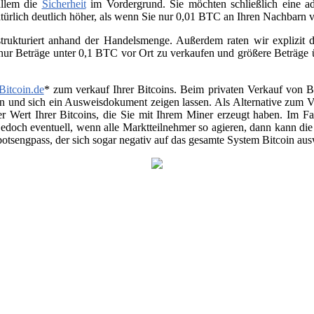
allem die
Sicherheit
im Vordergrund. Sie möchten schließlich eine ad
atürlich deutlich höher, als wenn Sie nur 0,01 BTC an Ihren Nachbarn
trukturiert anhand der Handelsmenge. Außerdem raten wir explizit da
 nur Beträge unter 0,1 BTC vor Ort zu verkaufen und größere Beträge
Bitcoin.de
* zum verkauf Ihrer Bitcoins. Beim privaten Verkauf von Be
en und sich ein Ausweisdokument zeigen lassen. Als Alternative zum Ver
r Wert Ihrer Bitcoins, die Sie mit Ihrem Miner erzeugt haben. Im Fa
jedoch eventuell, wenn alle Marktteilnehmer so agieren, dann kann di
otsengpass, der sich sogar negativ auf das gesamte System Bitcoin au