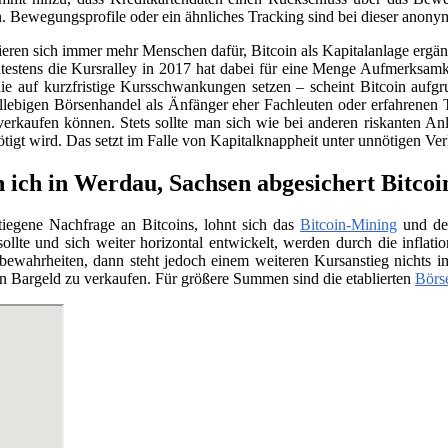
. Bewegungsprofile oder ein ähnliches Tracking sind bei dieser anony
sieren sich immer mehr Menschen dafür, Bitcoin als Kapitalanlage erg
testens die Kursralley in 2017 hat dabei für eine Menge Aufmerksamk
ie auf kurzfristige Kursschwankungen setzen – scheint Bitcoin aufgr
llebigen Börsenhandel als Änfänger eher Fachleuten oder erfahrenen 
verkaufen können. Stets sollte man sich wie bei anderen riskanten Anl
nötigt wird. Das setzt im Falle von Kapitalknappheit unter unnötigen Ve
 ich in Werdau, Sachsen abgesichert Bitcoi
tiegene Nachfrage an Bitcoins, lohnt sich das
Bitcoin-Mining
und der
llte und sich weiter horizontal entwickelt, werden durch die infla
e bewahrheiten, dann steht jedoch einem weiteren Kursanstieg nichts
n Bargeld zu verkaufen. Für größere Summen sind die etablierten
Börs