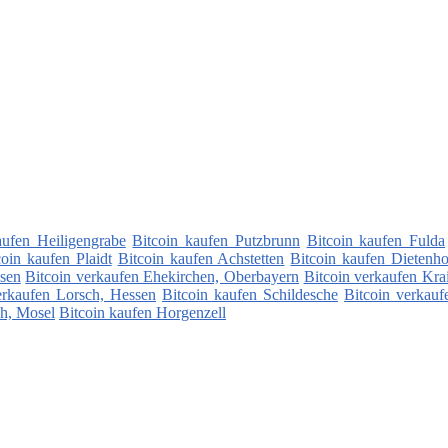
aufen Heiligengrabe
Bitcoin kaufen Putzbrunn
Bitcoin kaufen Fulda
coin kaufen Plaidt
Bitcoin kaufen Achstetten
Bitcoin kaufen Dietenho
sen
Bitcoin verkaufen Ehekirchen, Oberbayern
Bitcoin verkaufen Kra
erkaufen Lorsch, Hessen
Bitcoin kaufen Schildesche
Bitcoin verkauf
ch, Mosel
Bitcoin kaufen Horgenzell