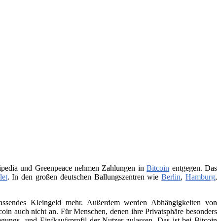
Wikipedia und Greenpeace nehmen Zahlungen in
Bitcoin
entgegen. Das
let
. In den großen deutschen Ballungszentren wie
Berlin
,
Hamburg
,
 passendes Kleingeld mehr. Außerdem werden Abhängigkeiten von
itcoin auch nicht an. Für Menschen, denen ihre Privatsphäre besonders
ungs- und Einfkaufsprofil der Nutzer zulassen. Das ist bei Bitcoin