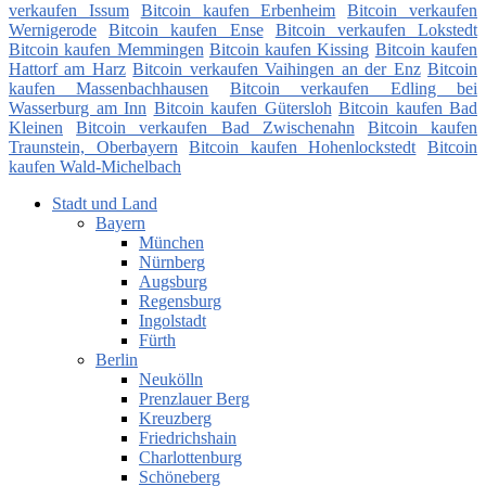
verkaufen Issum
Bitcoin kaufen Erbenheim
Bitcoin verkaufen
Wernigerode
Bitcoin kaufen Ense
Bitcoin verkaufen Lokstedt
Bitcoin kaufen Memmingen
Bitcoin kaufen Kissing
Bitcoin kaufen
Hattorf am Harz
Bitcoin verkaufen Vaihingen an der Enz
Bitcoin
kaufen Massenbachhausen
Bitcoin verkaufen Edling bei
Wasserburg am Inn
Bitcoin kaufen Gütersloh
Bitcoin kaufen Bad
Kleinen
Bitcoin verkaufen Bad Zwischenahn
Bitcoin kaufen
Traunstein, Oberbayern
Bitcoin kaufen Hohenlockstedt
Bitcoin
kaufen Wald-Michelbach
Stadt und Land
Bayern
München
Nürnberg
Augsburg
Regensburg
Ingolstadt
Fürth
Berlin
Neukölln
Prenzlauer Berg
Kreuzberg
Friedrichshain
Charlottenburg
Schöneberg