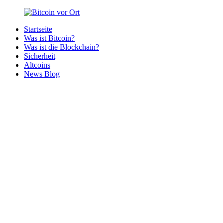
Zurück
zum
Startseite
Inhalt
Bitcoin
Bitcoins
Was ist Bitcoin?
vor
in
Was ist die Blockchain?
Ort
deiner
Sicherheit
Region
Altcoins
News Blog