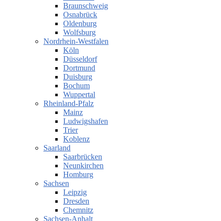
Braunschweig
Osnabrück
Oldenburg
Wolfsburg
Nordrhein-Westfalen
Köln
Düsseldorf
Dortmund
Duisburg
Bochum
Wuppertal
Rheinland-Pfalz
Mainz
Ludwigshafen
Trier
Koblenz
Saarland
Saarbrücken
Neunkirchen
Homburg
Sachsen
Leipzig
Dresden
Chemnitz
Sachsen-Anhalt