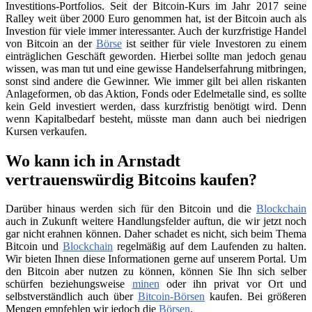
Investitions-Portfolios. Seit der Bitcoin-Kurs im Jahr 2017 seine
Ralley weit über 2000 Euro genommen hat, ist der Bitcoin auch als
Investion für viele immer interessanter. Auch der kurzfristige Handel
von Bitcoin an der
Börse
ist seither für viele Investoren zu einem
einträglichen Geschäft geworden. Hierbei sollte man jedoch genau
wissen, was man tut und eine gewisse Handelserfahrung mitbringen,
sonst sind andere die Gewinner. Wie immer gilt bei allen riskanten
Anlageformen, ob das Aktion, Fonds oder Edelmetalle sind, es sollte
kein Geld investiert werden, dass kurzfristig benötigt wird. Denn
wenn Kapitalbedarf besteht, müsste man dann auch bei niedrigen
Kursen verkaufen.
Wo kann ich in Arnstadt
vertrauenswürdig Bitcoins kaufen?
Darüber hinaus werden sich für den Bitcoin und die
Blockchain
auch in Zukunft weitere Handlungsfelder auftun, die wir jetzt noch
gar nicht erahnen können. Daher schadet es nicht, sich beim Thema
Bitcoin und
Blockchain
regelmäßig auf dem Laufenden zu halten.
Wir bieten Ihnen diese Informationen gerne auf unserem Portal. Um
den Bitcoin aber nutzen zu können, können Sie Ihn sich selber
schürfen beziehungsweise
minen
oder ihn privat vor Ort und
selbstverständlich auch über
Bitcoin-Börsen
kaufen. Bei größeren
Mengen empfehlen wir jedoch die
Börsen
.