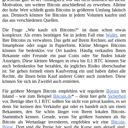
Motivation, um weitere Bitcoin anschließend zu erwerben. Alleine
der hohe Wert schließt gratis Bitcoins in größerem Umfang faktisch
aus. Dennoch können Sie Bitcoins in jedem Volumen kaufen und
das aus verschiedenen Quellen.
Die Frage „Wie kaufe ich Bitcoins?“ ist dann schon etwas
komplexer. Als erstes benötigen Sie in jedem Fall eine
Wallet
, um
Ihre Bitcoins zu verwahren. Das geht auf Ihrem Rechner, auf einem
Smartphone oder sogar in Papierform. Kleine Mengen Bitcoins
können Sie bedenklos vor Ort kaufen. Häufig verkaufen Ihnen
Bekannte oder Freunde ein paar Coins oder Sie finden lokale
Anzeigen. Diese kleinen Mengen in etwa bis 0,1 BTC können Sie
auch bedenkenlos bar bezahlen, da jegliches Risiko überschaubar
ist. Sie gehen formell einen Kaufvertrag ein und haben dabei alle
Rechte, die Ihnen beim Kauf anderer Güter auch zustehen. Diese
können Sie sich im Zweifel auch erstreiten.
Für größere Mengen Bitcoin empfehlen wir regulierte
Börsen
im
Inland – wie zum Beispiel
Bitcoin.de
* – denn hier geht
Sicherheit
vor. Beträge über 0,1 BTC sollten Sie nicht von privat kaufen, es sei
denn Sie kennen den Verkäufer gut oder es handelt sich um einen
Bekannten, den Sie schön länger von Ihrem lokalen Bitcoin-
Stammtisch kennen. Gerade, wenn Sie größere Summen als für
Bitcoin als Wertanlage investieren, empfehlen wir eine
Bitcoin-
Börse
. Dort sind die Preise fair, weil die Kurse stets aktuell sind.