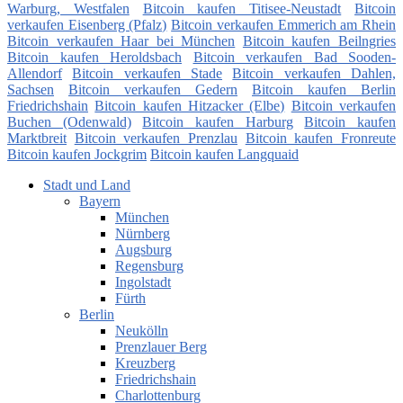
Warburg, Westfalen
Bitcoin kaufen Titisee-Neustadt
Bitcoin
verkaufen Eisenberg (Pfalz)
Bitcoin verkaufen Emmerich am Rhein
Bitcoin verkaufen Haar bei München
Bitcoin kaufen Beilngries
Bitcoin kaufen Heroldsbach
Bitcoin verkaufen Bad Sooden-
Allendorf
Bitcoin verkaufen Stade
Bitcoin verkaufen Dahlen,
Sachsen
Bitcoin verkaufen Gedern
Bitcoin kaufen Berlin
Friedrichshain
Bitcoin kaufen Hitzacker (Elbe)
Bitcoin verkaufen
Buchen (Odenwald)
Bitcoin kaufen Harburg
Bitcoin kaufen
Marktbreit
Bitcoin verkaufen Prenzlau
Bitcoin kaufen Fronreute
Bitcoin kaufen Jockgrim
Bitcoin kaufen Langquaid
Stadt und Land
Bayern
München
Nürnberg
Augsburg
Regensburg
Ingolstadt
Fürth
Berlin
Neukölln
Prenzlauer Berg
Kreuzberg
Friedrichshain
Charlottenburg