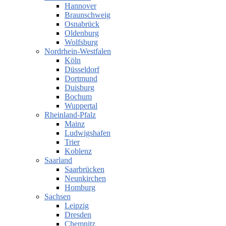
Hannover
Braunschweig
Osnabrück
Oldenburg
Wolfsburg
Nordrhein-Westfalen
Köln
Düsseldorf
Dortmund
Duisburg
Bochum
Wuppertal
Rheinland-Pfalz
Mainz
Ludwigshafen
Trier
Koblenz
Saarland
Saarbrücken
Neunkirchen
Homburg
Sachsen
Leipzig
Dresden
Chemnitz