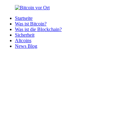
Zurück
zum
Startseite
Inhalt
Bitcoin
Bitcoins
Was ist Bitcoin?
vor
in
Was ist die Blockchain?
Ort
deiner
Sicherheit
Region
Altcoins
News Blog