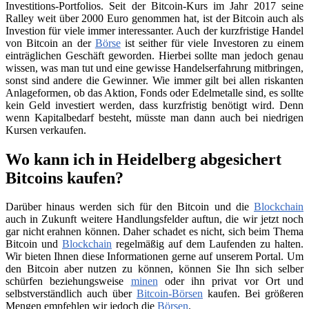
Investitions-Portfolios. Seit der Bitcoin-Kurs im Jahr 2017 seine
Ralley weit über 2000 Euro genommen hat, ist der Bitcoin auch als
Investion für viele immer interessanter. Auch der kurzfristige Handel
von Bitcoin an der
Börse
ist seither für viele Investoren zu einem
einträglichen Geschäft geworden. Hierbei sollte man jedoch genau
wissen, was man tut und eine gewisse Handelserfahrung mitbringen,
sonst sind andere die Gewinner. Wie immer gilt bei allen riskanten
Anlageformen, ob das Aktion, Fonds oder Edelmetalle sind, es sollte
kein Geld investiert werden, dass kurzfristig benötigt wird. Denn
wenn Kapitalbedarf besteht, müsste man dann auch bei niedrigen
Kursen verkaufen.
Wo kann ich in Heidelberg abgesichert
Bitcoins kaufen?
Darüber hinaus werden sich für den Bitcoin und die
Blockchain
auch in Zukunft weitere Handlungsfelder auftun, die wir jetzt noch
gar nicht erahnen können. Daher schadet es nicht, sich beim Thema
Bitcoin und
Blockchain
regelmäßig auf dem Laufenden zu halten.
Wir bieten Ihnen diese Informationen gerne auf unserem Portal. Um
den Bitcoin aber nutzen zu können, können Sie Ihn sich selber
schürfen beziehungsweise
minen
oder ihn privat vor Ort und
selbstverständlich auch über
Bitcoin-Börsen
kaufen. Bei größeren
Mengen empfehlen wir jedoch die
Börsen
.