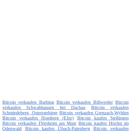
Bitcoin verkaufen Barbing
Bitcoin verkaufen Billwerder
Bitcoin
verkaufen Schwabhausen bei Dachau
Bitcoin verkaufen
Schmiedeberg, Osterzgebirge
Bitcoin verkaufen Grenzach-Wyhlen
Bitcoin verkaufen Homberg (Efze)
Bitcoin kaufen Stellingen
Bitcoin verkaufen Flörsheim am Main
Bitcoin kaufen Höchst im
Odenwald
Bitcoin kaufen Übach-Palenberg
Bitcoin verkaufen