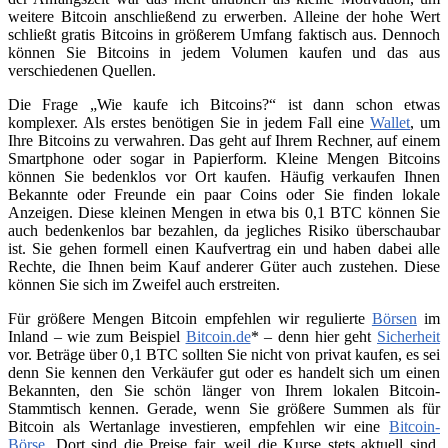
weitere Bitcoin anschließend zu erwerben. Alleine der hohe Wert
schließt gratis Bitcoins in größerem Umfang faktisch aus. Dennoch
können Sie Bitcoins in jedem Volumen kaufen und das aus
verschiedenen Quellen.
Die Frage „Wie kaufe ich Bitcoins?“ ist dann schon etwas
komplexer. Als erstes benötigen Sie in jedem Fall eine
Wallet
, um
Ihre Bitcoins zu verwahren. Das geht auf Ihrem Rechner, auf einem
Smartphone oder sogar in Papierform. Kleine Mengen Bitcoins
können Sie bedenklos vor Ort kaufen. Häufig verkaufen Ihnen
Bekannte oder Freunde ein paar Coins oder Sie finden lokale
Anzeigen. Diese kleinen Mengen in etwa bis 0,1 BTC können Sie
auch bedenkenlos bar bezahlen, da jegliches Risiko überschaubar
ist. Sie gehen formell einen Kaufvertrag ein und haben dabei alle
Rechte, die Ihnen beim Kauf anderer Güter auch zustehen. Diese
können Sie sich im Zweifel auch erstreiten.
Für größere Mengen Bitcoin empfehlen wir regulierte
Börsen
im
Inland – wie zum Beispiel
Bitcoin.de
* – denn hier geht
Sicherheit
vor. Beträge über 0,1 BTC sollten Sie nicht von privat kaufen, es sei
denn Sie kennen den Verkäufer gut oder es handelt sich um einen
Bekannten, den Sie schön länger von Ihrem lokalen Bitcoin-
Stammtisch kennen. Gerade, wenn Sie größere Summen als für
Bitcoin als Wertanlage investieren, empfehlen wir eine
Bitcoin-
Börse
. Dort sind die Preise fair, weil die Kurse stets aktuell sind.