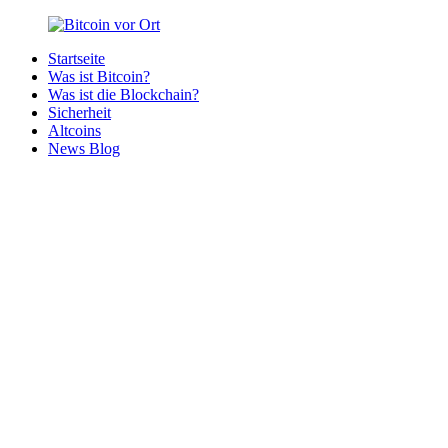
Zurück
zum
Startseite
Inhalt
Bitcoin
Bitcoins
Was ist Bitcoin?
vor
in
Was ist die Blockchain?
Ort
deiner
Sicherheit
Region
Altcoins
News Blog