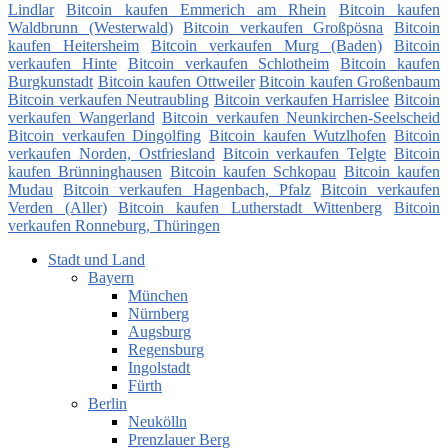
Lindlar
Bitcoin kaufen Emmerich am Rhein
Bitcoin kaufen
Waldbrunn (Westerwald)
Bitcoin verkaufen Großpösna
Bitcoin
kaufen Heitersheim
Bitcoin verkaufen Murg (Baden)
Bitcoin
verkaufen Hinte
Bitcoin verkaufen Schlotheim
Bitcoin kaufen
Burgkunstadt
Bitcoin kaufen Ottweiler
Bitcoin kaufen Großenbaum
Bitcoin verkaufen Neutraubling
Bitcoin verkaufen Harrislee
Bitcoin
verkaufen Wangerland
Bitcoin verkaufen Neunkirchen-Seelscheid
Bitcoin verkaufen Dingolfing
Bitcoin kaufen Wutzlhofen
Bitcoin
verkaufen Norden, Ostfriesland
Bitcoin verkaufen Telgte
Bitcoin
kaufen Brünninghausen
Bitcoin kaufen Schkopau
Bitcoin kaufen
Mudau
Bitcoin verkaufen Hagenbach, Pfalz
Bitcoin verkaufen
Verden (Aller)
Bitcoin kaufen Lutherstadt Wittenberg
Bitcoin
verkaufen Ronneburg, Thüringen
Stadt und Land
Bayern
München
Nürnberg
Augsburg
Regensburg
Ingolstadt
Fürth
Berlin
Neukölln
Prenzlauer Berg