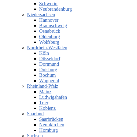
Schwerin
Neubrandenburg
Niedersachsen
Hannover
Braunschweig
Osnabrück
Oldenburg
Wolfsburg
Nordrhein-Westfalen
Köln
Düsseldorf
Dortmund
Duisburg
Bochum
Wuppertal
Rheinland-Pfalz
Mainz
Ludwigshafen
Trier
Koblenz
Saarland
Saarbrücken
Neunkirchen
Homburg
Sachsen