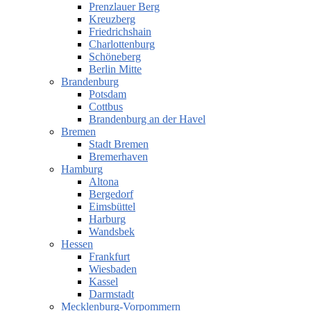
Prenzlauer Berg
Kreuzberg
Friedrichshain
Charlottenburg
Schöneberg
Berlin Mitte
Brandenburg
Potsdam
Cottbus
Brandenburg an der Havel
Bremen
Stadt Bremen
Bremerhaven
Hamburg
Altona
Bergedorf
Eimsbüttel
Harburg
Wandsbek
Hessen
Frankfurt
Wiesbaden
Kassel
Darmstadt
Mecklenburg-Vorpommern