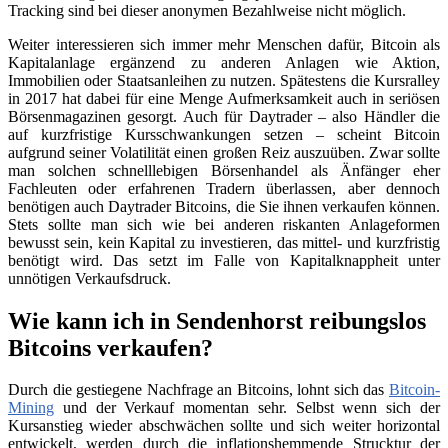
Tracking sind bei dieser anonymen Bezahlweise nicht möglich.
Weiter interessieren sich immer mehr Menschen dafür, Bitcoin als
Kapitalanlage ergänzend zu anderen Anlagen wie Aktion,
Immobilien oder Staatsanleihen zu nutzen. Spätestens die Kursralley
in 2017 hat dabei für eine Menge Aufmerksamkeit auch in seriösen
Börsenmagazinen gesorgt. Auch für Daytrader – also Händler die
auf kurzfristige Kursschwankungen setzen – scheint Bitcoin
aufgrund seiner Volatilität einen großen Reiz auszuüben. Zwar sollte
man solchen schnelllebigen Börsenhandel als Änfänger eher
Fachleuten oder erfahrenen Tradern überlassen, aber dennoch
benötigen auch Daytrader Bitcoins, die Sie ihnen verkaufen können.
Stets sollte man sich wie bei anderen riskanten Anlageformen
bewusst sein, kein Kapital zu investieren, das mittel- und kurzfristig
benötigt wird. Das setzt im Falle von Kapitalknappheit unter
unnötigen Verkaufsdruck.
Wie kann ich in Sendenhorst reibungslos
Bitcoins verkaufen?
Durch die gestiegene Nachfrage an Bitcoins, lohnt sich das
Bitcoin-
Mining
und der Verkauf momentan sehr. Selbst wenn sich der
Kursanstieg wieder abschwächen sollte und sich weiter horizontal
entwickelt, werden durch die inflationshemmende Strucktur der