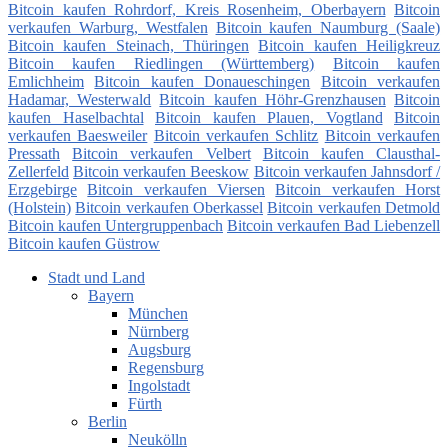
Bitcoin kaufen Rohrdorf, Kreis Rosenheim, Oberbayern
Bitcoin
verkaufen Warburg, Westfalen
Bitcoin kaufen Naumburg (Saale)
Bitcoin kaufen Steinach, Thüringen
Bitcoin kaufen Heiligkreuz
Bitcoin kaufen Riedlingen (Württemberg)
Bitcoin kaufen
Emlichheim
Bitcoin kaufen Donaueschingen
Bitcoin verkaufen
Hadamar, Westerwald
Bitcoin kaufen Höhr-Grenzhausen
Bitcoin
kaufen Haselbachtal
Bitcoin kaufen Plauen, Vogtland
Bitcoin
verkaufen Baesweiler
Bitcoin verkaufen Schlitz
Bitcoin verkaufen
Pressath
Bitcoin verkaufen Velbert
Bitcoin kaufen Clausthal-
Zellerfeld
Bitcoin verkaufen Beeskow
Bitcoin verkaufen Jahnsdorf /
Erzgebirge
Bitcoin verkaufen Viersen
Bitcoin verkaufen Horst
(Holstein)
Bitcoin verkaufen Oberkassel
Bitcoin verkaufen Detmold
Bitcoin kaufen Untergruppenbach
Bitcoin verkaufen Bad Liebenzell
Bitcoin kaufen Güstrow
Stadt und Land
Bayern
München
Nürnberg
Augsburg
Regensburg
Ingolstadt
Fürth
Berlin
Neukölln