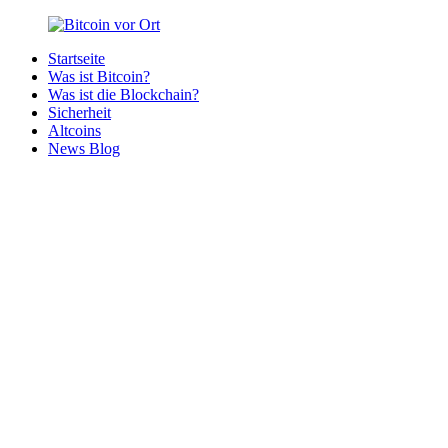
Zurück
zum
Startseite
Inhalt
Bitcoin
Bitcoins
Was ist Bitcoin?
vor
in
Was ist die Blockchain?
Ort
deiner
Sicherheit
Region
Altcoins
News Blog