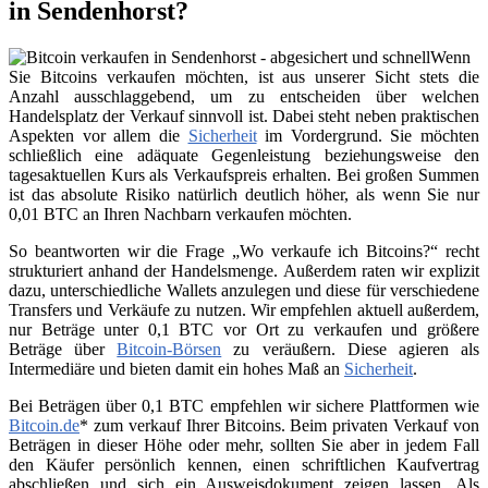
in Sendenhorst?
Wenn
Sie Bitcoins verkaufen möchten, ist aus unserer Sicht stets die
Anzahl ausschlaggebend, um zu entscheiden über welchen
Handelsplatz der Verkauf sinnvoll ist. Dabei steht neben praktischen
Aspekten vor allem die
Sicherheit
im Vordergrund. Sie möchten
schließlich eine adäquate Gegenleistung beziehungsweise den
tagesaktuellen Kurs als Verkaufspreis erhalten. Bei großen Summen
ist das absolute Risiko natürlich deutlich höher, als wenn Sie nur
0,01 BTC an Ihren Nachbarn verkaufen möchten.
So beantworten wir die Frage „Wo verkaufe ich Bitcoins?“ recht
strukturiert anhand der Handelsmenge. Außerdem raten wir explizit
dazu, unterschiedliche Wallets anzulegen und diese für verschiedene
Transfers und Verkäufe zu nutzen. Wir empfehlen aktuell außerdem,
nur Beträge unter 0,1 BTC vor Ort zu verkaufen und größere
Beträge über
Bitcoin-Börsen
zu veräußern. Diese agieren als
Intermediäre und bieten damit ein hohes Maß an
Sicherheit
.
Bei Beträgen über 0,1 BTC empfehlen wir sichere Plattformen wie
Bitcoin.de
* zum verkauf Ihrer Bitcoins. Beim privaten Verkauf von
Beträgen in dieser Höhe oder mehr, sollten Sie aber in jedem Fall
den Käufer persönlich kennen, einen schriftlichen Kaufvertrag
abschließen und sich ein Ausweisdokument zeigen lassen. Als