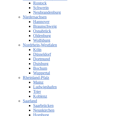
Rostock
Schwerin
Neubrandenburg
Niedersachsen
Hannover
Braunschweig
Osnabrück
Oldenburg
Wolfsburg
Nordrhein-Westfalen
Köln
Düsseldorf
Dortmund
Duisburg
Bochum
Wuppertal
Rheinland-Pfalz
Mainz
Ludwigshafen
Trier
Koblenz
Saarland
Saarbrücken
Neunkirchen
Homburg