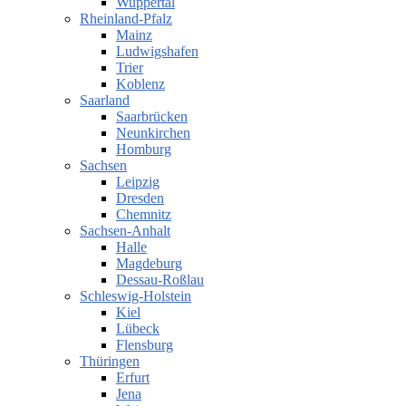
Wuppertal
Rheinland-Pfalz
Mainz
Ludwigshafen
Trier
Koblenz
Saarland
Saarbrücken
Neunkirchen
Homburg
Sachsen
Leipzig
Dresden
Chemnitz
Sachsen-Anhalt
Halle
Magdeburg
Dessau-Roßlau
Schleswig-Holstein
Kiel
Lübeck
Flensburg
Thüringen
Erfurt
Jena