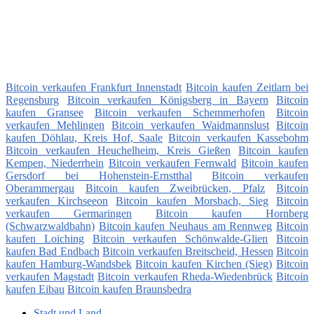
Bitcoin verkaufen Frankfurt Innenstadt
Bitcoin kaufen Zeitlarn bei
Regensburg
Bitcoin verkaufen Königsberg in Bayern
Bitcoin
kaufen Gransee
Bitcoin verkaufen Schemmerhofen
Bitcoin
verkaufen Mehlingen
Bitcoin verkaufen Waidmannslust
Bitcoin
kaufen Döhlau, Kreis Hof, Saale
Bitcoin verkaufen Kassebohm
Bitcoin verkaufen Heuchelheim, Kreis Gießen
Bitcoin kaufen
Kempen, Niederrhein
Bitcoin verkaufen Fernwald
Bitcoin kaufen
Gersdorf bei Hohenstein-Ernstthal
Bitcoin verkaufen
Oberammergau
Bitcoin kaufen Zweibrücken, Pfalz
Bitcoin
verkaufen Kirchseeon
Bitcoin kaufen Morsbach, Sieg
Bitcoin
verkaufen Germaringen
Bitcoin kaufen Hornberg
(Schwarzwaldbahn)
Bitcoin kaufen Neuhaus am Rennweg
Bitcoin
kaufen Loiching
Bitcoin verkaufen Schönwalde-Glien
Bitcoin
kaufen Bad Endbach
Bitcoin verkaufen Breitscheid, Hessen
Bitcoin
kaufen Hamburg-Wandsbek
Bitcoin kaufen Kirchen (Sieg)
Bitcoin
verkaufen Magstadt
Bitcoin verkaufen Rheda-Wiedenbrück
Bitcoin
kaufen Eibau
Bitcoin kaufen Braunsbedra
Stadt und Land