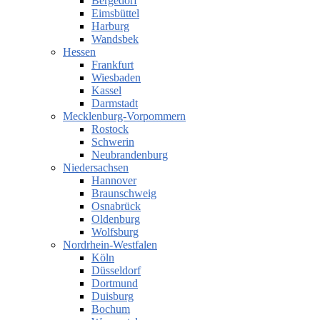
Bergedorf
Eimsbüttel
Harburg
Wandsbek
Hessen
Frankfurt
Wiesbaden
Kassel
Darmstadt
Mecklenburg-Vorpommern
Rostock
Schwerin
Neubrandenburg
Niedersachsen
Hannover
Braunschweig
Osnabrück
Oldenburg
Wolfsburg
Nordrhein-Westfalen
Köln
Düsseldorf
Dortmund
Duisburg
Bochum