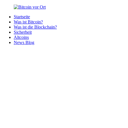
Zurück
zum
Startseite
Inhalt
Bitcoin
Bitcoins
Was ist Bitcoin?
vor
in
Was ist die Blockchain?
Ort
deiner
Sicherheit
Region
Altcoins
News Blog