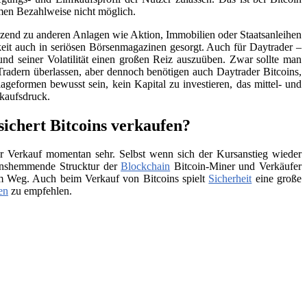
men Bezahlweise nicht möglich.
änzend zu anderen Anlagen wie Aktion, Immobilien oder Staatsanleihen
eit auch in seriösen Börsenmagazinen gesorgt. Auch für Daytrader –
und seiner Volatilität einen großen Reiz auszuüben. Zwar sollte man
Tradern überlassen, aber dennoch benötigen auch Daytrader Bitcoins,
ageformen bewusst sein, kein Kapital zu investieren, das mittel- und
rkaufsdruck.
ichert Bitcoins verkaufen?
 Verkauf momentan sehr. Selbst wenn sich der Kursanstieg wieder
tionshemmende Strucktur der
Blockchain
Bitcoin-Miner und Verkäufer
 im Weg. Auch beim Verkauf von Bitcoins spielt
Sicherheit
eine große
en
zu empfehlen.