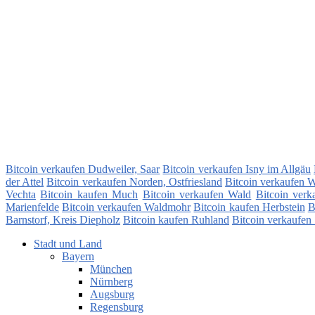
Bitcoin verkaufen Dudweiler, Saar
Bitcoin verkaufen Isny im Allgäu
der Attel
Bitcoin verkaufen Norden, Ostfriesland
Bitcoin verkaufen
Vechta
Bitcoin kaufen Much
Bitcoin verkaufen Wald
Bitcoin verk
Marienfelde
Bitcoin verkaufen Waldmohr
Bitcoin kaufen Herbstein
B
Barnstorf, Kreis Diepholz
Bitcoin kaufen Ruhland
Bitcoin verkaufen
Stadt und Land
Bayern
München
Nürnberg
Augsburg
Regensburg