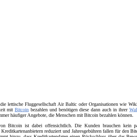
 die lettische Fluggesellschaft Air Baltic oder Organisationen wie 
zeit mit
Bitcoin
bezahlen und benötigen diese dann auch in ihrer
Wal
immer häufiger Angebote, die Menschen mit Bitcoin bezahlen können.
on Bitcoin ist dabei offensichtlich. Die Kunden brauchen kein
n Kreditkartenanbietern reduziert und Jahresgebühren fallen für den B
ommt hinzu, dass Kreditkartendaten einen Rückschluss über das Beweg