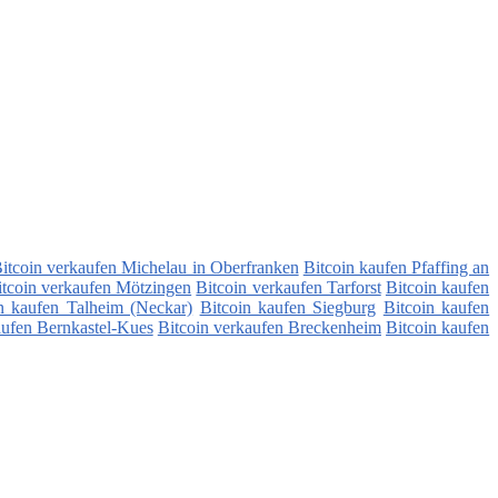
itcoin verkaufen Michelau in Oberfranken
Bitcoin kaufen Pfaffing an
itcoin verkaufen Mötzingen
Bitcoin verkaufen Tarforst
Bitcoin kaufen
n kaufen Talheim (Neckar)
Bitcoin kaufen Siegburg
Bitcoin kaufen
aufen Bernkastel-Kues
Bitcoin verkaufen Breckenheim
Bitcoin kaufen