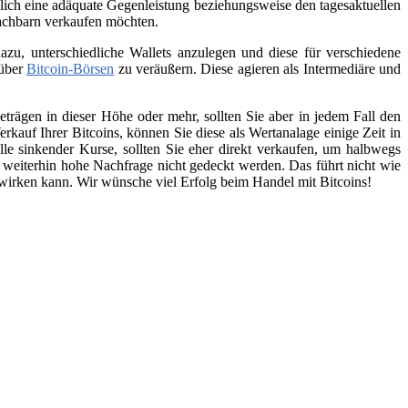
lich eine adäquate Gegenleistung beziehungsweise den tagesaktuellen
Nachbarn verkaufen möchten.
zu, unterschiedliche Wallets anzulegen und diese für verschiedene
 über
Bitcoin-Börsen
zu veräußern. Diese agieren als Intermediäre und
trägen in dieser Höhe oder mehr, sollten Sie aber in jedem Fall den
kauf Ihrer Bitcoins, können Sie diese als Wertanalage einige Zeit in
lle sinkender Kurse, sollten Sie eher direkt verkaufen, um halbwegs
e weiterhin hohe Nachfrage nicht gedeckt werden. Das führt nicht wie
swirken kann. Wir wünsche viel Erfolg beim Handel mit Bitcoins!