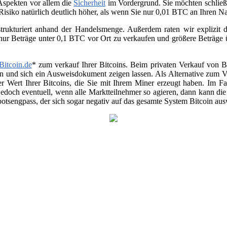
 Aspekten vor allem die
Sicherheit
im Vordergrund. Sie möchten schließ
 Risiko natürlich deutlich höher, als wenn Sie nur 0,01 BTC an Ihren 
trukturiert anhand der Handelsmenge. Außerdem raten wir explizit da
 nur Beträge unter 0,1 BTC vor Ort zu verkaufen und größere Beträge
Bitcoin.de
* zum verkauf Ihrer Bitcoins. Beim privaten Verkauf von Be
en und sich ein Ausweisdokument zeigen lassen. Als Alternative zum Ver
r Wert Ihrer Bitcoins, die Sie mit Ihrem Miner erzeugt haben. Im Fa
jedoch eventuell, wenn alle Marktteilnehmer so agieren, dann kann di
otsengpass, der sich sogar negativ auf das gesamte System Bitcoin au