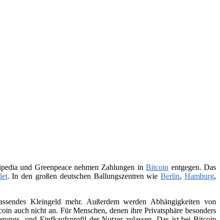
Wikipedia und Greenpeace nehmen Zahlungen in
Bitcoin
entgegen. Das
let
. In den großen deutschen Ballungszentren wie
Berlin
,
Hamburg
,
 passendes Kleingeld mehr. Außerdem werden Abhängigkeiten von
itcoin auch nicht an. Für Menschen, denen ihre Privatsphäre besonders
ungs- und Einfkaufsprofil der Nutzer zulassen. Das ist bei Bitcoin