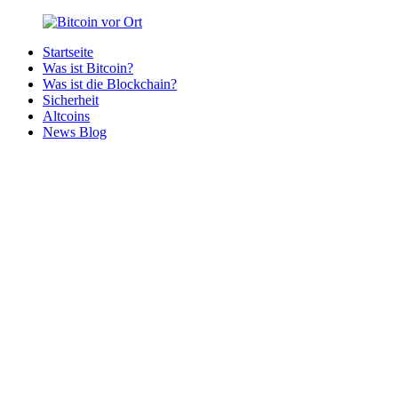
Zurück
zum
Startseite
Inhalt
Bitcoin
Bitcoins
Was ist Bitcoin?
vor
in
Was ist die Blockchain?
Ort
deiner
Sicherheit
Region
Altcoins
News Blog