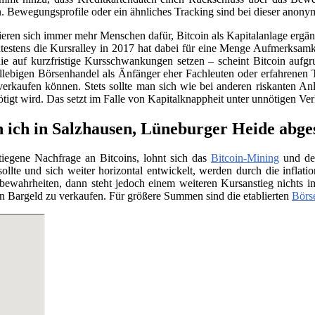
. Bewegungsprofile oder ein ähnliches Tracking sind bei dieser anony
sieren sich immer mehr Menschen dafür, Bitcoin als Kapitalanlage erg
testens die Kursralley in 2017 hat dabei für eine Menge Aufmerksamk
ie auf kurzfristige Kursschwankungen setzen – scheint Bitcoin aufgr
llebigen Börsenhandel als Änfänger eher Fachleuten oder erfahrenen 
verkaufen können. Stets sollte man sich wie bei anderen riskanten Anl
nötigt wird. Das setzt im Falle von Kapitalknappheit unter unnötigen Ve
 ich in Salzhausen, Lüneburger Heide abges
tiegene Nachfrage an Bitcoins, lohnt sich das
Bitcoin-Mining
und der
llte und sich weiter horizontal entwickelt, werden durch die infla
e bewahrheiten, dann steht jedoch einem weiteren Kursanstieg nichts
n Bargeld zu verkaufen. Für größere Summen sind die etablierten
Börs