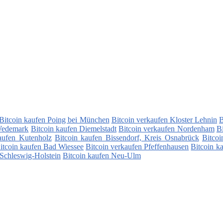
Bitcoin kaufen Poing bei München
Bitcoin verkaufen Kloster Lehnin
B
 Wedemark
Bitcoin kaufen Diemelstadt
Bitcoin verkaufen Nordenham
B
aufen Kutenholz
Bitcoin kaufen Bissendorf, Kreis Osnabrück
Bitcoi
itcoin kaufen Bad Wiessee
Bitcoin verkaufen Pfeffenhausen
Bitcoin k
 Schleswig-Holstein
Bitcoin kaufen Neu-Ulm