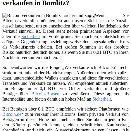
verkaufen in Bomlitz?
Wenn Sie
Bitcoins verkaufen möchten, ist aus unserer Sicht stets die Anzahl
ausschlaggebend, um zu entscheiden über welchen Handelsplatz der
Verkauf sinnvoll ist. Dabei steht neben praktischen Aspekten vor
allem die
Sicherheit
im Vordergrund. Sie möchten schließlich eine
adäquate Gegenleistung beziehungsweise den tagesaktuellen Kurs
als Verkaufspreis erhalten. Bei großen Summen ist das absolute
Risiko natürlich deutlich höher, als wenn Sie nur 0,01 BTC an Ihren
Nachbarn verkaufen möchten.
So beantworten wir die Frage „Wo verkaufe ich Bitcoins?“ recht
strukturiert anhand der Handelsmenge. Außerdem raten wir explizit
dazu, unterschiedliche Wallets anzulegen und diese für verschiedene
Transfers und Verkäufe zu nutzen. Wir empfehlen aktuell außerdem,
nur Beträge unter 0,1 BTC vor Ort zu verkaufen und größere
Beträge über
Bitcoin-Börsen
zu veräußern. Diese agieren als
Intermediäre und bieten damit ein hohes Maß an
Sicherheit
.
Bei Beträgen über 0,1 BTC empfehlen wir sichere Plattformen wie
Bitcoin.de
* zum verkauf Ihrer Bitcoins. Beim privaten Verkauf von
Beträgen in dieser Höhe oder mehr, sollten Sie aber in jedem Fall
den Käufer persönlich kennen, einen schriftlichen Kaufvertrag
abschließen und sich ein Ausweisdokument zeigen lassen. Als