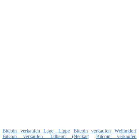
Bitcoin verkaufen Lage, Lippe
Bitcoin verkaufen Weilimdorf
Bitcoin verkaufen Talheim (Neckar)
Bitcoin verkaufen