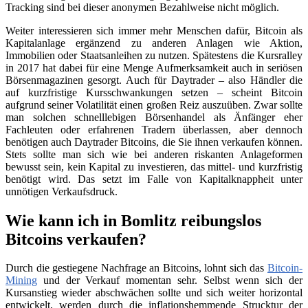
Tracking sind bei dieser anonymen Bezahlweise nicht möglich.
Weiter interessieren sich immer mehr Menschen dafür, Bitcoin als
Kapitalanlage ergänzend zu anderen Anlagen wie Aktion,
Immobilien oder Staatsanleihen zu nutzen. Spätestens die Kursralley
in 2017 hat dabei für eine Menge Aufmerksamkeit auch in seriösen
Börsenmagazinen gesorgt. Auch für Daytrader – also Händler die
auf kurzfristige Kursschwankungen setzen – scheint Bitcoin
aufgrund seiner Volatilität einen großen Reiz auszuüben. Zwar sollte
man solchen schnelllebigen Börsenhandel als Änfänger eher
Fachleuten oder erfahrenen Tradern überlassen, aber dennoch
benötigen auch Daytrader Bitcoins, die Sie ihnen verkaufen können.
Stets sollte man sich wie bei anderen riskanten Anlageformen
bewusst sein, kein Kapital zu investieren, das mittel- und kurzfristig
benötigt wird. Das setzt im Falle von Kapitalknappheit unter
unnötigen Verkaufsdruck.
Wie kann ich in Bomlitz reibungslos
Bitcoins verkaufen?
Durch die gestiegene Nachfrage an Bitcoins, lohnt sich das
Bitcoin-
Mining
und der Verkauf momentan sehr. Selbst wenn sich der
Kursanstieg wieder abschwächen sollte und sich weiter horizontal
entwickelt, werden durch die inflationshemmende Strucktur der