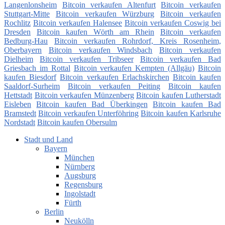
Langenlonsheim
Bitcoin verkaufen Altenfurt
Bitcoin verkaufen
Stuttgart-Mitte
Bitcoin verkaufen Würzburg
Bitcoin verkaufen
Rochlitz
Bitcoin verkaufen Halensee
Bitcoin verkaufen Coswig bei
Dresden
Bitcoin kaufen Wörth am Rhein
Bitcoin verkaufen
Bedburg-Hau
Bitcoin verkaufen Rohrdorf, Kreis Rosenheim,
Oberbayern
Bitcoin verkaufen Windsbach
Bitcoin verkaufen
Dielheim
Bitcoin verkaufen Tribseer
Bitcoin verkaufen Bad
Griesbach im Rottal
Bitcoin verkaufen Kempten (Allgäu)
Bitcoin
kaufen Biesdorf
Bitcoin verkaufen Erlachskirchen
Bitcoin kaufen
Saaldorf-Surheim
Bitcoin verkaufen Peiting
Bitcoin kaufen
Hettstadt
Bitcoin verkaufen Münzenberg
Bitcoin kaufen Lutherstadt
Eisleben
Bitcoin kaufen Bad Überkingen
Bitcoin kaufen Bad
Bramstedt
Bitcoin verkaufen Unterföhring
Bitcoin kaufen Karlsruhe
Nordstadt
Bitcoin kaufen Obersulm
Stadt und Land
Bayern
München
Nürnberg
Augsburg
Regensburg
Ingolstadt
Fürth
Berlin
Neukölln