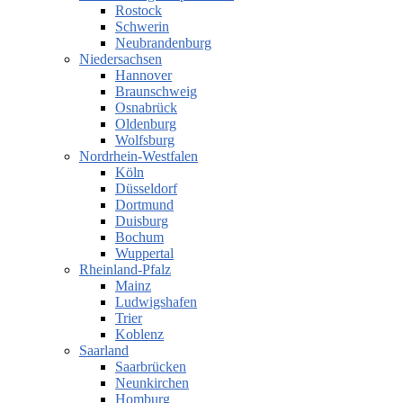
Rostock
Schwerin
Neubrandenburg
Niedersachsen
Hannover
Braunschweig
Osnabrück
Oldenburg
Wolfsburg
Nordrhein-Westfalen
Köln
Düsseldorf
Dortmund
Duisburg
Bochum
Wuppertal
Rheinland-Pfalz
Mainz
Ludwigshafen
Trier
Koblenz
Saarland
Saarbrücken
Neunkirchen
Homburg