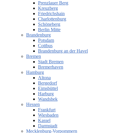
Prenzlauer Berg
Kreuzberg
Friedrichshain
Charlottenburg
Schöneberg
Berlin Mitte
Brandenburg
Potsdam
Cottbus
Brandenburg an der Havel
Bremen
Stadt Bremen
Bremerhaven
Hamburg
Altona
Bergedorf
Eimsbüttel
Harburg
Wandsbek
Hessen
Frankfurt
Wiesbaden
Kassel
Darmstadt
Mecklenburg-Vorpommern