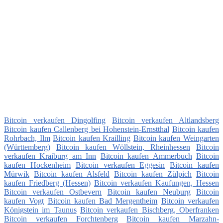
Bitcoin verkaufen Dingolfing
Bitcoin verkaufen Altlandsberg
Bitcoin kaufen Callenberg bei Hohenstein-Ernstthal
Bitcoin kaufen
Rohrbach, Ilm
Bitcoin kaufen Krailling
Bitcoin kaufen Weingarten
(Württemberg)
Bitcoin kaufen Wöllstein, Rheinhessen
Bitcoin
verkaufen Kraiburg am Inn
Bitcoin kaufen Ammerbuch
Bitcoin
kaufen Hockenheim
Bitcoin verkaufen Eggesin
Bitcoin kaufen
Mürwik
Bitcoin kaufen Alsfeld
Bitcoin kaufen Zülpich
Bitcoin
kaufen Friedberg (Hessen)
Bitcoin verkaufen Kaufungen, Hessen
Bitcoin verkaufen Ostbevern
Bitcoin kaufen Neuburg
Bitcoin
kaufen Vogt
Bitcoin kaufen Bad Mergentheim
Bitcoin verkaufen
Königstein im Taunus
Bitcoin verkaufen Bischberg, Oberfranken
Bitcoin verkaufen Forchtenberg
Bitcoin kaufen Marzahn-