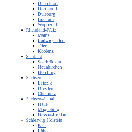
Düsseldorf
Dortmund
Duisburg
Bochum
Wuppertal
Rheinland-Pfalz
Mainz
Ludwigshafen
Trier
Koblenz
Saarland
Saarbrücken
Neunkirchen
Homburg
Sachsen
Leipzig
Dresden
Chemnitz
Sachsen-Anhalt
Halle
Magdeburg
Dessau-Roßlau
Schleswig-Holstein
Kiel
Lübeck