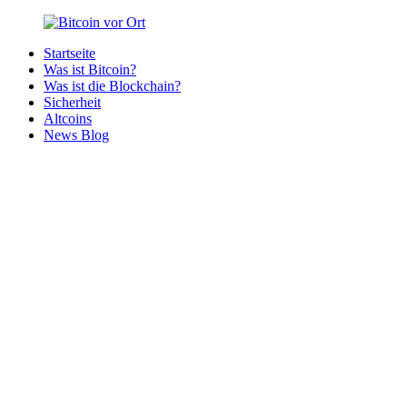
Zurück
zum
Startseite
Inhalt
Bitcoin
Bitcoins
Was ist Bitcoin?
vor
in
Was ist die Blockchain?
Ort
deiner
Sicherheit
Region
Altcoins
News Blog