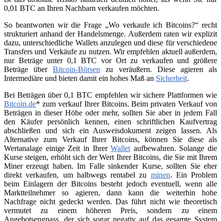
0,01 BTC an Ihren Nachbarn verkaufen möchten.
So beantworten wir die Frage „Wo verkaufe ich Bitcoins?“ recht
strukturiert anhand der Handelsmenge. Außerdem raten wir explizit
dazu, unterschiedliche Wallets anzulegen und diese für verschiedene
Transfers und Verkäufe zu nutzen. Wir empfehlen aktuell außerdem,
nur Beträge unter 0,1 BTC vor Ort zu verkaufen und größere
Beträge über
Bitcoin-Börsen
zu veräußern. Diese agieren als
Intermediäre und bieten damit ein hohes Maß an
Sicherheit
.
Bei Beträgen über 0,1 BTC empfehlen wir sichere Plattformen wie
Bitcoin.de
* zum verkauf Ihrer Bitcoins. Beim privaten Verkauf von
Beträgen in dieser Höhe oder mehr, sollten Sie aber in jedem Fall
den Käufer persönlich kennen, einen schriftlichen Kaufvertrag
abschließen und sich ein Ausweisdokument zeigen lassen. Als
Alternative zum Verkauf Ihrer Bitcoins, können Sie diese als
Wertanalage einige Zeit in Ihrer
Wallet
aufbewahren. Solange die
Kurse steigen, erhöht sich der Wert Ihrer Bitcoins, die Sie mit Ihrem
Miner erzeugt haben. Im Falle sinkender Kurse, sollten Sie eher
direkt verkaufen, um halbwegs rentabel zu
minen
. Ein Problem
beim Einlagern der Bitcoins besteht jedoch eventuell, wenn alle
Marktteilnehmer so agieren, dann kann die weiterhin hohe
Nachfrage nicht gedeckt werden. Das führt nicht wie theoretisch
vermutet zu einem höheren Preis, sondern zu einem
Angebotsengpass, der sich sogar negativ auf das gesamte System