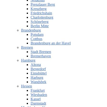
Neukölln
Prenzlauer Berg
Kreuzberg
Friedrichshain
Charlottenburg
Schöneberg
Berlin Mitte
Brandenburg
Potsdam
Cottbus
Brandenburg an der Havel
Bremen
Stadt Bremen
Bremerhaven
Hamburg
Altona
Bergedorf
Eimsbüttel
Harburg
Wandsbek
Hessen
Frankfurt
Wiesbaden
Kassel
Darmstadt