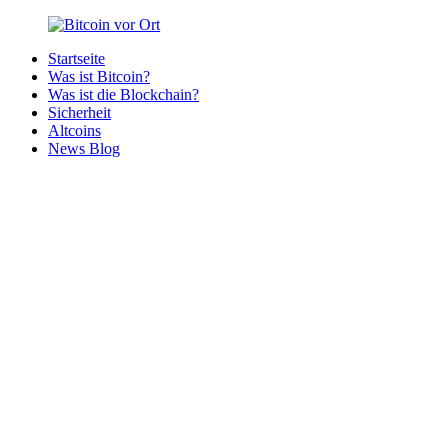
Zurück
zum
Startseite
Inhalt
Bitcoin
Bitcoins
Was ist Bitcoin?
vor
in
Was ist die Blockchain?
Ort
deiner
Sicherheit
Region
Altcoins
News Blog