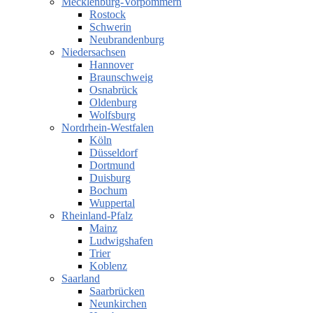
Mecklenburg-Vorpommern
Rostock
Schwerin
Neubrandenburg
Niedersachsen
Hannover
Braunschweig
Osnabrück
Oldenburg
Wolfsburg
Nordrhein-Westfalen
Köln
Düsseldorf
Dortmund
Duisburg
Bochum
Wuppertal
Rheinland-Pfalz
Mainz
Ludwigshafen
Trier
Koblenz
Saarland
Saarbrücken
Neunkirchen