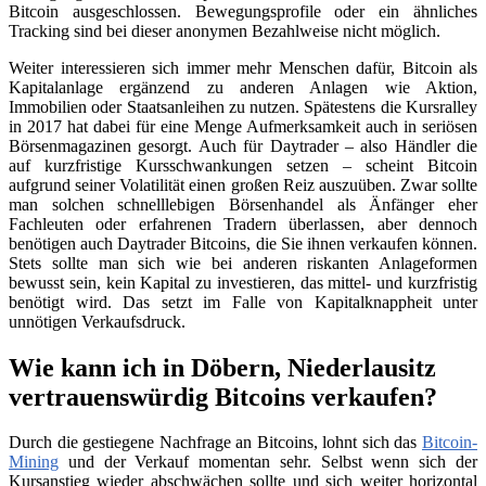
Bitcoin ausgeschlossen. Bewegungsprofile oder ein ähnliches
Tracking sind bei dieser anonymen Bezahlweise nicht möglich.
Weiter interessieren sich immer mehr Menschen dafür, Bitcoin als
Kapitalanlage ergänzend zu anderen Anlagen wie Aktion,
Immobilien oder Staatsanleihen zu nutzen. Spätestens die Kursralley
in 2017 hat dabei für eine Menge Aufmerksamkeit auch in seriösen
Börsenmagazinen gesorgt. Auch für Daytrader – also Händler die
auf kurzfristige Kursschwankungen setzen – scheint Bitcoin
aufgrund seiner Volatilität einen großen Reiz auszuüben. Zwar sollte
man solchen schnelllebigen Börsenhandel als Änfänger eher
Fachleuten oder erfahrenen Tradern überlassen, aber dennoch
benötigen auch Daytrader Bitcoins, die Sie ihnen verkaufen können.
Stets sollte man sich wie bei anderen riskanten Anlageformen
bewusst sein, kein Kapital zu investieren, das mittel- und kurzfristig
benötigt wird. Das setzt im Falle von Kapitalknappheit unter
unnötigen Verkaufsdruck.
Wie kann ich in Döbern, Niederlausitz
vertrauenswürdig Bitcoins verkaufen?
Durch die gestiegene Nachfrage an Bitcoins, lohnt sich das
Bitcoin-
Mining
und der Verkauf momentan sehr. Selbst wenn sich der
Kursanstieg wieder abschwächen sollte und sich weiter horizontal