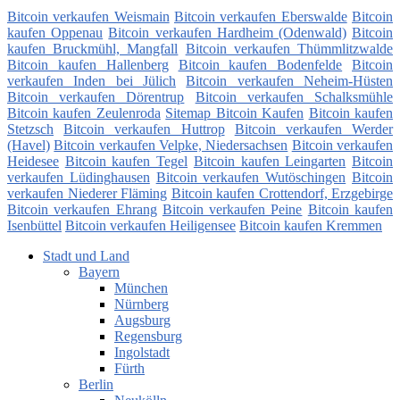
Bitcoin verkaufen Weismain
Bitcoin verkaufen Eberswalde
Bitcoin
kaufen Oppenau
Bitcoin verkaufen Hardheim (Odenwald)
Bitcoin
kaufen Bruckmühl, Mangfall
Bitcoin verkaufen Thümmlitzwalde
Bitcoin kaufen Hallenberg
Bitcoin kaufen Bodenfelde
Bitcoin
verkaufen Inden bei Jülich
Bitcoin verkaufen Neheim-Hüsten
Bitcoin verkaufen Dörentrup
Bitcoin verkaufen Schalksmühle
Bitcoin kaufen Zeulenroda
Sitemap Bitcoin Kaufen
Bitcoin kaufen
Stetzsch
Bitcoin verkaufen Huttrop
Bitcoin verkaufen Werder
(Havel)
Bitcoin verkaufen Velpke, Niedersachsen
Bitcoin verkaufen
Heidesee
Bitcoin kaufen Tegel
Bitcoin kaufen Leingarten
Bitcoin
verkaufen Lüdinghausen
Bitcoin verkaufen Wutöschingen
Bitcoin
verkaufen Niederer Fläming
Bitcoin kaufen Crottendorf, Erzgebirge
Bitcoin verkaufen Ehrang
Bitcoin verkaufen Peine
Bitcoin kaufen
Isenbüttel
Bitcoin verkaufen Heiligensee
Bitcoin kaufen Kremmen
Stadt und Land
Bayern
München
Nürnberg
Augsburg
Regensburg
Ingolstadt
Fürth
Berlin