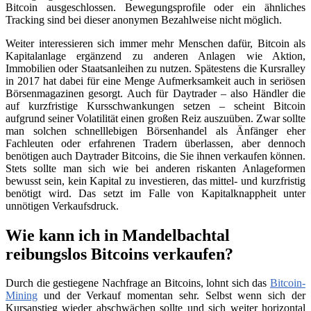
Bitcoin ausgeschlossen. Bewegungsprofile oder ein ähnliches
Tracking sind bei dieser anonymen Bezahlweise nicht möglich.
Weiter interessieren sich immer mehr Menschen dafür, Bitcoin als
Kapitalanlage ergänzend zu anderen Anlagen wie Aktion,
Immobilien oder Staatsanleihen zu nutzen. Spätestens die Kursralley
in 2017 hat dabei für eine Menge Aufmerksamkeit auch in seriösen
Börsenmagazinen gesorgt. Auch für Daytrader – also Händler die
auf kurzfristige Kursschwankungen setzen – scheint Bitcoin
aufgrund seiner Volatilität einen großen Reiz auszuüben. Zwar sollte
man solchen schnelllebigen Börsenhandel als Änfänger eher
Fachleuten oder erfahrenen Tradern überlassen, aber dennoch
benötigen auch Daytrader Bitcoins, die Sie ihnen verkaufen können.
Stets sollte man sich wie bei anderen riskanten Anlageformen
bewusst sein, kein Kapital zu investieren, das mittel- und kurzfristig
benötigt wird. Das setzt im Falle von Kapitalknappheit unter
unnötigen Verkaufsdruck.
Wie kann ich in Mandelbachtal
reibungslos Bitcoins verkaufen?
Durch die gestiegene Nachfrage an Bitcoins, lohnt sich das
Bitcoin-
Mining
und der Verkauf momentan sehr. Selbst wenn sich der
Kursanstieg wieder abschwächen sollte und sich weiter horizontal