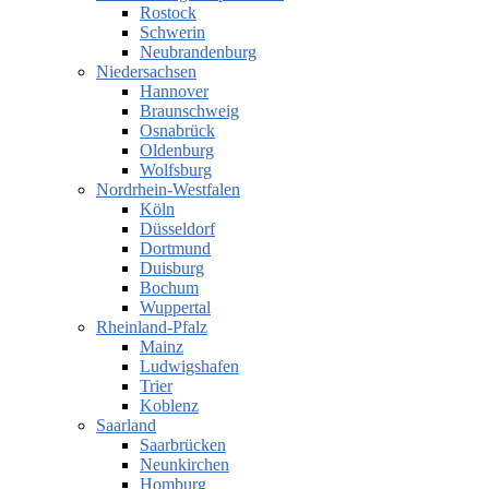
Rostock
Schwerin
Neubrandenburg
Niedersachsen
Hannover
Braunschweig
Osnabrück
Oldenburg
Wolfsburg
Nordrhein-Westfalen
Köln
Düsseldorf
Dortmund
Duisburg
Bochum
Wuppertal
Rheinland-Pfalz
Mainz
Ludwigshafen
Trier
Koblenz
Saarland
Saarbrücken
Neunkirchen
Homburg