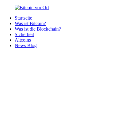
Zurück
zum
Startseite
Inhalt
Bitcoin
Bitcoins
Was ist Bitcoin?
vor
in
Was ist die Blockchain?
Ort
deiner
Sicherheit
Region
Altcoins
News Blog