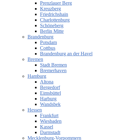
Prenzlauer Berg
Kreuzberg
Friedrichshain
Charlottenburg
Schöneberg
Berlin Mitte
Brandenburg
Potsdam
Cottbus
Brandenburg an der Havel
Bremen
Stadt Bremen
Bremerhaven
Hamburg
Altona
Bergedorf
Eimsbüttel
Harburg
Wandsbek
Hessen
Frankfurt
Wiesbaden
Kassel
Darmstadt
Mecklenburg-Vorpommern