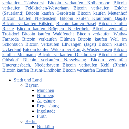
verkaufen Tönisvorst
Bitcoin verkaufen Kolbermoor
Bitcoin
verkaufen Feldkirchen-Westerham
Bitcoin verkaufen Eslohe
(Sauerland)
Bitcoin kaufen Gerolstein
Bitcoin kaufen Mettenhof
Bitcoin kaufen Niedenstein
Bitcoin kaufen Krautheim (Jagst)
Bitcoin verkaufen Billstedt
Bitcoin kaufen Sasel
Bitcoin kaufen
Recke
Bitcoin kaufen Brüggen, Niederrhein
Bitcoin verkaufen
Troisdorf
Bitcoin kaufen Waldfeucht
Bitcoin verkaufen Wutha-
Farnroda
Bitcoin verkaufen Dülmen
Bitcoin kaufen Weil im
Schönbuch
Bitcoin verkaufen Ellwangen (Jagst)
Bitcoin kaufen
Uckerland
Bitcoin kaufen Wildau bei Königs Wusterhausen
Bitcoin
kaufen Mettmann
Bitcoin verkaufen Diekholzen
Bitcoin kaufen
Ohlsdorf
Bitcoin verkaufen Nesselwang
Bitcoin verkaufen
Untergriesbach, Niederbayern
Bitcoin verkaufen Kehl (Rhein)
Bitcoin kaufen Risum-Lindholm
Bitcoin verkaufen Estenfeld
Stadt und Land
Bayern
München
Nürnberg
Augsburg
Regensburg
Ingolstadt
Fürth
Berlin
Neukölln