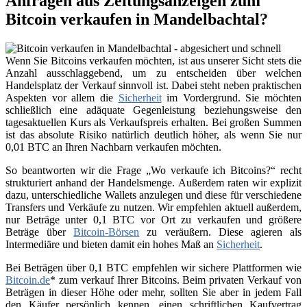
Anfragen aus Zeitungsanzeigen zum
Bitcoin verkaufen in Mandelbachtal?
Wenn Sie Bitcoins verkaufen möchten, ist aus unserer Sicht stets die
Anzahl ausschlaggebend, um zu entscheiden über welchen
Handelsplatz der Verkauf sinnvoll ist. Dabei steht neben praktischen
Aspekten vor allem die
Sicherheit
im Vordergrund. Sie möchten
schließlich eine adäquate Gegenleistung beziehungsweise den
tagesaktuellen Kurs als Verkaufspreis erhalten. Bei großen Summen
ist das absolute Risiko natürlich deutlich höher, als wenn Sie nur
0,01 BTC an Ihren Nachbarn verkaufen möchten.
So beantworten wir die Frage „Wo verkaufe ich Bitcoins?“ recht
strukturiert anhand der Handelsmenge. Außerdem raten wir explizit
dazu, unterschiedliche Wallets anzulegen und diese für verschiedene
Transfers und Verkäufe zu nutzen. Wir empfehlen aktuell außerdem,
nur Beträge unter 0,1 BTC vor Ort zu verkaufen und größere
Beträge über
Bitcoin-Börsen
zu veräußern. Diese agieren als
Intermediäre und bieten damit ein hohes Maß an
Sicherheit
.
Bei Beträgen über 0,1 BTC empfehlen wir sichere Plattformen wie
Bitcoin.de
* zum verkauf Ihrer Bitcoins. Beim privaten Verkauf von
Beträgen in dieser Höhe oder mehr, sollten Sie aber in jedem Fall
den Käufer persönlich kennen, einen schriftlichen Kaufvertrag