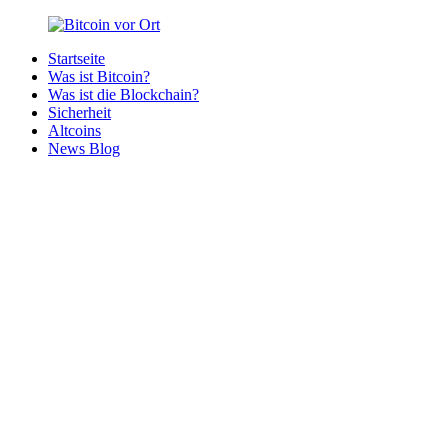
Zurück
zum
Startseite
Inhalt
Bitcoin
Bitcoins
Was ist Bitcoin?
vor
in
Was ist die Blockchain?
Ort
deiner
Sicherheit
Region
Altcoins
News Blog