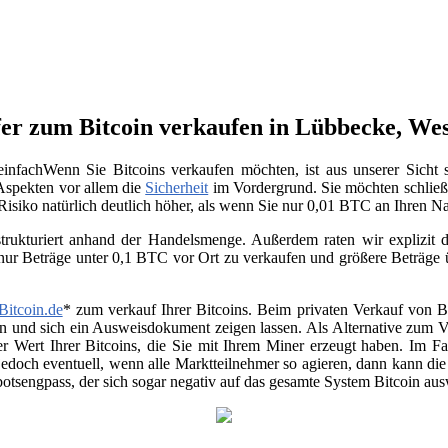
er zum Bitcoin verkaufen in Lübbecke, Wes
Wenn Sie Bitcoins verkaufen möchten, ist aus unserer Sicht
 Aspekten vor allem die
Sicherheit
im Vordergrund. Sie möchten schließ
 Risiko natürlich deutlich höher, als wenn Sie nur 0,01 BTC an Ihren 
trukturiert anhand der Handelsmenge. Außerdem raten wir explizit da
 nur Beträge unter 0,1 BTC vor Ort zu verkaufen und größere Beträge
Bitcoin.de
* zum verkauf Ihrer Bitcoins. Beim privaten Verkauf von Be
en und sich ein Ausweisdokument zeigen lassen. Als Alternative zum Ver
r Wert Ihrer Bitcoins, die Sie mit Ihrem Miner erzeugt haben. Im Fa
jedoch eventuell, wenn alle Marktteilnehmer so agieren, dann kann di
otsengpass, der sich sogar negativ auf das gesamte System Bitcoin au