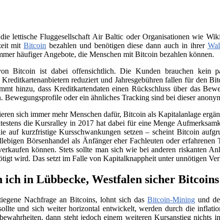
 die lettische Fluggesellschaft Air Baltic oder Organisationen wie 
zeit mit
Bitcoin
bezahlen und benötigen diese dann auch in ihrer
Wal
immer häufiger Angebote, die Menschen mit Bitcoin bezahlen können.
on Bitcoin ist dabei offensichtlich. Die Kunden brauchen kein
n Kreditkartenanbietern reduziert und Jahresgebühren fallen für den B
ommt hinzu, dass Kreditkartendaten einen Rückschluss über das Beweg
. Bewegungsprofile oder ein ähnliches Tracking sind bei dieser anony
sieren sich immer mehr Menschen dafür, Bitcoin als Kapitalanlage erg
testens die Kursralley in 2017 hat dabei für eine Menge Aufmerksamk
ie auf kurzfristige Kursschwankungen setzen – scheint Bitcoin aufgr
llebigen Börsenhandel als Änfänger eher Fachleuten oder erfahrenen 
verkaufen können. Stets sollte man sich wie bei anderen riskanten Anl
nötigt wird. Das setzt im Falle von Kapitalknappheit unter unnötigen Ve
 ich in Lübbecke, Westfalen sicher Bitcoin
tiegene Nachfrage an Bitcoins, lohnt sich das
Bitcoin-Mining
und der
llte und sich weiter horizontal entwickelt, werden durch die infla
e bewahrheiten, dann steht jedoch einem weiteren Kursanstieg nichts