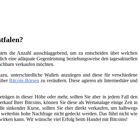
tfalen?
 stets die Anzahl ausschlaggebend, um zu entscheiden über welchen
lich eine adäquate Gegenleistung beziehungsweise den tagesaktuellen
Nachbarn verkaufen möchten.
zu, unterschiedliche Wallets anzulegen und diese für verschiedene
 über
Bitcoin-Börsen
zu veräußern. Diese agieren als Intermediäre und
trägen in dieser Höhe oder mehr, sollten Sie aber in jedem Fall den
kauf Ihrer Bitcoins, können Sie diese als Wertanalage einige Zeit in
lle sinkender Kurse, sollten Sie eher direkt verkaufen, um halbwegs
e weiterhin hohe Nachfrage nicht gedeckt werden. Das führt nicht wie
swirken kann. Wir wünsche viel Erfolg beim Handel mit Bitcoins!