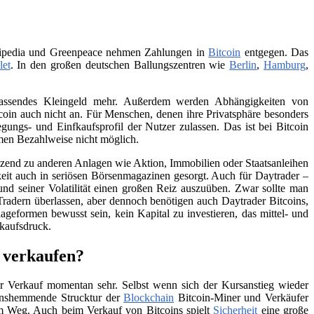
Wikipedia und Greenpeace nehmen Zahlungen in
Bitcoin
entgegen. Das
let
. In den großen deutschen Ballungszentren wie
Berlin
,
Hamburg
,
 passendes Kleingeld mehr. Außerdem werden Abhängigkeiten von
itcoin auch nicht an. Für Menschen, denen ihre Privatsphäre besonders
ungs- und Einfkaufsprofil der Nutzer zulassen. Das ist bei Bitcoin
men Bezahlweise nicht möglich.
änzend zu anderen Anlagen wie Aktion, Immobilien oder Staatsanleihen
eit auch in seriösen Börsenmagazinen gesorgt. Auch für Daytrader –
und seiner Volatilität einen großen Reiz auszuüben. Zwar sollte man
Tradern überlassen, aber dennoch benötigen auch Daytrader Bitcoins,
ageformen bewusst sein, kein Kapital zu investieren, das mittel- und
rkaufsdruck.
s verkaufen?
 Verkauf momentan sehr. Selbst wenn sich der Kursanstieg wieder
tionshemmende Strucktur der
Blockchain
Bitcoin-Miner und Verkäufer
 im Weg. Auch beim Verkauf von Bitcoins spielt
Sicherheit
eine große