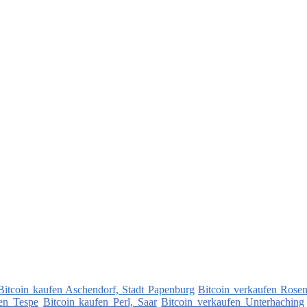
Bitcoin kaufen Aschendorf, Stadt Papenburg
Bitcoin verkaufen Rosen
fen Tespe
Bitcoin kaufen Perl, Saar
Bitcoin verkaufen Unterhaching