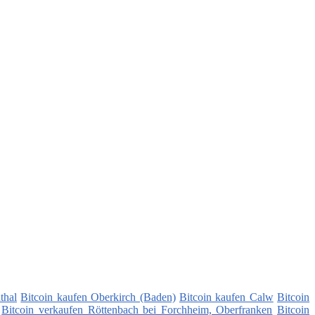
thal
Bitcoin kaufen Oberkirch (Baden)
Bitcoin kaufen Calw
Bitcoin
Bitcoin verkaufen Röttenbach bei Forchheim, Oberfranken
Bitcoin