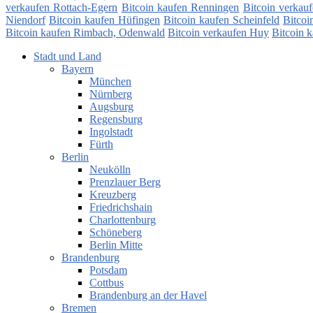
verkaufen Rottach-Egern
Bitcoin kaufen Renningen
Bitcoin verkau
Niendorf
Bitcoin kaufen Hüfingen
Bitcoin kaufen Scheinfeld
Bitcoi
Bitcoin kaufen Rimbach, Odenwald
Bitcoin verkaufen Huy
Bitcoin 
Stadt und Land
Bayern
München
Nürnberg
Augsburg
Regensburg
Ingolstadt
Fürth
Berlin
Neukölln
Prenzlauer Berg
Kreuzberg
Friedrichshain
Charlottenburg
Schöneberg
Berlin Mitte
Brandenburg
Potsdam
Cottbus
Brandenburg an der Havel
Bremen