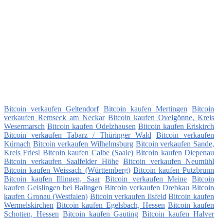
Bitcoin verkaufen Geltendorf
Bitcoin kaufen Mertingen
Bitcoin
verkaufen Remseck am Neckar
Bitcoin kaufen Ovelgönne, Kreis
Wesermarsch
Bitcoin kaufen Odelzhausen
Bitcoin kaufen Eriskirch
Bitcoin verkaufen Tabarz / Thüringer Wald
Bitcoin verkaufen
Kürnach
Bitcoin verkaufen Wilhelmsburg
Bitcoin verkaufen Sande,
Kreis Friesl
Bitcoin kaufen Calbe (Saale)
Bitcoin kaufen Diepenau
Bitcoin verkaufen Saalfelder Höhe
Bitcoin verkaufen Neumühl
Bitcoin kaufen Weissach (Württemberg)
Bitcoin kaufen Putzbrunn
Bitcoin kaufen Illingen, Saar
Bitcoin verkaufen Meine
Bitcoin
kaufen Geislingen bei Balingen
Bitcoin verkaufen Drebkau
Bitcoin
kaufen Gronau (Westfalen)
Bitcoin verkaufen Ilsfeld
Bitcoin kaufen
Wermelskirchen
Bitcoin kaufen Egelsbach, Hessen
Bitcoin kaufen
Schotten, Hessen
Bitcoin kaufen Gauting
Bitcoin kaufen Halver