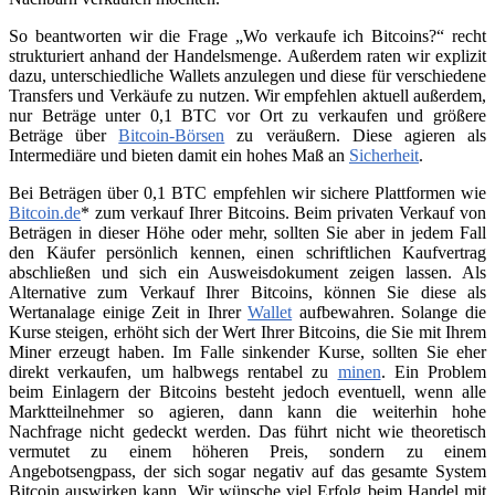
So beantworten wir die Frage „Wo verkaufe ich Bitcoins?“ recht
strukturiert anhand der Handelsmenge. Außerdem raten wir explizit
dazu, unterschiedliche Wallets anzulegen und diese für verschiedene
Transfers und Verkäufe zu nutzen. Wir empfehlen aktuell außerdem,
nur Beträge unter 0,1 BTC vor Ort zu verkaufen und größere
Beträge über
Bitcoin-Börsen
zu veräußern. Diese agieren als
Intermediäre und bieten damit ein hohes Maß an
Sicherheit
.
Bei Beträgen über 0,1 BTC empfehlen wir sichere Plattformen wie
Bitcoin.de
* zum verkauf Ihrer Bitcoins. Beim privaten Verkauf von
Beträgen in dieser Höhe oder mehr, sollten Sie aber in jedem Fall
den Käufer persönlich kennen, einen schriftlichen Kaufvertrag
abschließen und sich ein Ausweisdokument zeigen lassen. Als
Alternative zum Verkauf Ihrer Bitcoins, können Sie diese als
Wertanalage einige Zeit in Ihrer
Wallet
aufbewahren. Solange die
Kurse steigen, erhöht sich der Wert Ihrer Bitcoins, die Sie mit Ihrem
Miner erzeugt haben. Im Falle sinkender Kurse, sollten Sie eher
direkt verkaufen, um halbwegs rentabel zu
minen
. Ein Problem
beim Einlagern der Bitcoins besteht jedoch eventuell, wenn alle
Marktteilnehmer so agieren, dann kann die weiterhin hohe
Nachfrage nicht gedeckt werden. Das führt nicht wie theoretisch
vermutet zu einem höheren Preis, sondern zu einem
Angebotsengpass, der sich sogar negativ auf das gesamte System
Bitcoin auswirken kann. Wir wünsche viel Erfolg beim Handel mit