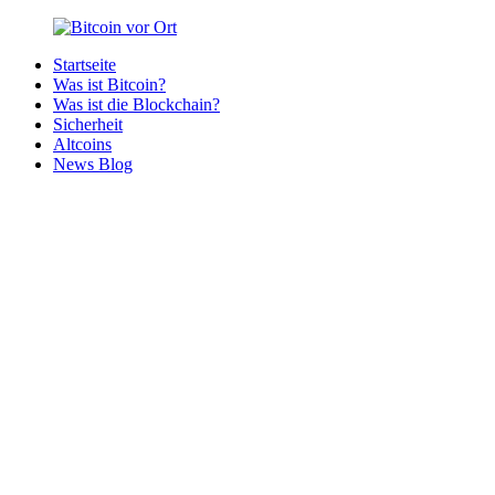
Zurück
zum
Startseite
Inhalt
Bitcoin
Bitcoins
Was ist Bitcoin?
vor
in
Was ist die Blockchain?
Ort
deiner
Sicherheit
Region
Altcoins
News Blog