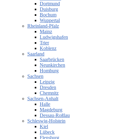
Dortmund
Duisburg
Bochum
Wuppertal
Rheinland-Pfalz
Mainz
Ludwigshafen
Trier
Koblenz
Saarland
Saarbrücken
Neunkirchen
Homburg
Sachsen
Leipzig
Dresden
Chemnitz
Sachsen-Anhalt
Halle
Magdeburg
Dessau-Roßlau
Schleswig-Holstein
Kiel
Lübeck
Flensburg