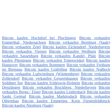
Bitcoin kaufen Hochdorf bei Plochingen
Bitcoin verkaufen
Emmerthal, Niedersachsen
Bitcoin verkaufen Bernburg (Saale)
Bitcoin verkaufen Zetel
Bitcoin kaufen Eichendorf, Niederbayern
Bitcoin verkaufen Viersen
Bitcoin verkaufen Weilburg
Bitcoin
verkaufen Sassenburg
Bitcoin verkaufen Kandel, Pfalz
Bitcoin
kaufen Plieningen
Bitcoin verkaufen Toitenwinkel
Bitcoin kaufen
Hannover
Bitcoin verkaufen Bommern
Bitcoin verkaufen Freiburg
im Breisgau
Bitcoin kaufen Gräfelfing
Bitcoin kaufen Nußloch
Bitcoin verkaufen Ludwigsburg (Württemberg)
Bitcoin verkaufen
Zehlendorf
Bitcoin verkaufen Gessertshausen
Bitcoin verkaufen
Seddiner See
Bitcoin kaufen Schleswig-Holstein
Bitcoin verkaufen
Denzlingen
Bitcoin verkaufen Bruckberg, Niederbayern
Bitcoin
verkaufen Berga / Elster
Bitcoin kaufen Leidersbach
Bitcoin kaufen
Sankt Gertrud
Bitcoin kaufen Marktrodach
Bitcoin verkaufen
Olbernhau
Bitcoin kaufen Emmering, Kreis Fürstenfeldbruck
Bitcoin kaufen Nienburg (Saale)