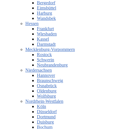
Bergedorf
Eimsbüttel
Harburg
Wandsbek
Hessen
Frankfurt
Wiesbaden
Kassel
Darmstadt
Mecklenburg-Vorpommern
Rostock
Schwerin
Neubrandenburg
Niedersachsen
Hannover
Braunschweig
Osnabrück
Oldenburg
Wolfsburg
Nordrhein-Westfalen
Köln
Düsseldorf
Dortmund
Duisburg
Bochum