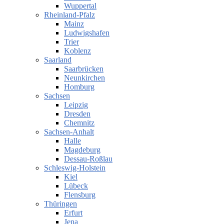
Wuppertal
Rheinland-Pfalz
Mainz
Ludwigshafen
Trier
Koblenz
Saarland
Saarbrücken
Neunkirchen
Homburg
Sachsen
Leipzig
Dresden
Chemnitz
Sachsen-Anhalt
Halle
Magdeburg
Dessau-Roßlau
Schleswig-Holstein
Kiel
Lübeck
Flensburg
Thüringen
Erfurt
Jena