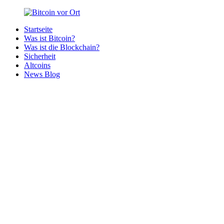
Zurück
zum
Startseite
Inhalt
Bitcoin
Bitcoins
Was ist Bitcoin?
vor
in
Was ist die Blockchain?
Ort
deiner
Sicherheit
Region
Altcoins
News Blog