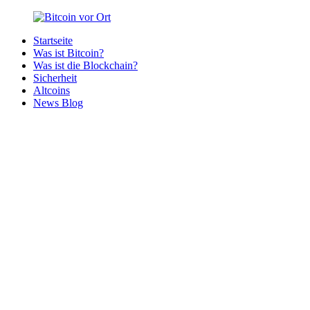
Zurück
zum
Startseite
Inhalt
Bitcoin
Bitcoins
Was ist Bitcoin?
vor
in
Was ist die Blockchain?
Ort
deiner
Sicherheit
Region
Altcoins
News Blog