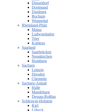
Düsseldorf
Dortmund
Duisburg
Bochum
Wuppertal
Rheinland-Pfalz
Mainz
Ludwigshafen
Trier
Koblenz
Saarland
Saarbrücken
Neunkirchen
Homburg
Sachsen
Leipzig
Dresden
Chemnitz
Sachsen-Anhalt
Halle
Magdeburg
Dessau-Roßlau
Schleswig-Holstein
Kiel
Lübeck