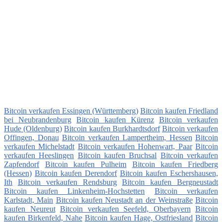
Bitcoin verkaufen Essingen (Württemberg)
Bitcoin kaufen Friedland
bei Neubrandenburg
Bitcoin kaufen Kürenz
Bitcoin verkaufen
Hude (Oldenburg)
Bitcoin kaufen Burkhardtsdorf
Bitcoin verkaufen
Offingen, Donau
Bitcoin verkaufen Lampertheim, Hessen
Bitcoin
verkaufen Michelstadt
Bitcoin verkaufen Hohenwart, Paar
Bitcoin
verkaufen Heeslingen
Bitcoin kaufen Bruchsal
Bitcoin verkaufen
Zapfendorf
Bitcoin kaufen Pulheim
Bitcoin kaufen Friedberg
(Hessen)
Bitcoin kaufen Derendorf
Bitcoin kaufen Eschershausen,
Ith
Bitcoin verkaufen Rendsburg
Bitcoin kaufen Bergneustadt
Bitcoin kaufen Linkenheim-Hochstetten
Bitcoin verkaufen
Karlstadt, Main
Bitcoin kaufen Neustadt an der Weinstraße
Bitcoin
kaufen Neureut
Bitcoin verkaufen Seefeld, Oberbayern
Bitcoin
kaufen Birkenfeld, Nahe
Bitcoin kaufen Hage, Ostfriesland
Bitcoin