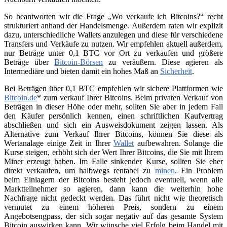
So beantworten wir die Frage „Wo verkaufe ich Bitcoins?“ recht
strukturiert anhand der Handelsmenge. Außerdem raten wir explizit
dazu, unterschiedliche Wallets anzulegen und diese für verschiedene
Transfers und Verkäufe zu nutzen. Wir empfehlen aktuell außerdem,
nur Beträge unter 0,1 BTC vor Ort zu verkaufen und größere
Beträge über
Bitcoin-Börsen
zu veräußern. Diese agieren als
Intermediäre und bieten damit ein hohes Maß an
Sicherheit
.
Bei Beträgen über 0,1 BTC empfehlen wir sichere Plattformen wie
Bitcoin.de
* zum verkauf Ihrer Bitcoins. Beim privaten Verkauf von
Beträgen in dieser Höhe oder mehr, sollten Sie aber in jedem Fall
den Käufer persönlich kennen, einen schriftlichen Kaufvertrag
abschließen und sich ein Ausweisdokument zeigen lassen. Als
Alternative zum Verkauf Ihrer Bitcoins, können Sie diese als
Wertanalage einige Zeit in Ihrer
Wallet
aufbewahren. Solange die
Kurse steigen, erhöht sich der Wert Ihrer Bitcoins, die Sie mit Ihrem
Miner erzeugt haben. Im Falle sinkender Kurse, sollten Sie eher
direkt verkaufen, um halbwegs rentabel zu
minen
. Ein Problem
beim Einlagern der Bitcoins besteht jedoch eventuell, wenn alle
Marktteilnehmer so agieren, dann kann die weiterhin hohe
Nachfrage nicht gedeckt werden. Das führt nicht wie theoretisch
vermutet zu einem höheren Preis, sondern zu einem
Angebotsengpass, der sich sogar negativ auf das gesamte System
Bitcoin auswirken kann. Wir wünsche viel Erfolg beim Handel mit