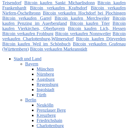
Teisendorf
Bitcoin kaufen Sankt Michaelisdonn
Bitcoin kaufen
Frankenhardt
Bitcoin verkaufen Kraftsdorf
Bitcoin verkaufen
Niefern-Öschelbronn
Bitcoin verkaufen Hochdorf bei Plochingen
Bitcoin verkaufen Garrel
Bitcoin kaufen Merchweiler
Bitcoin
kaufen Penzing im Auerbergland
Bitcoin kaufen Trier
Bitcoin
kaufen Vierkirchen, Oberbayern
Bitcoin kaufen Lich, Hessen
Bitcoin verkaufen Frohburg
Bitcoin verkaufen Nonnweiler
Bitcoin
verkaufen Charlottenburg-Wilmersdorf
Bitcoin kaufen Dörverden
Bitcoin kaufen Weil im Schönbuch
Bitcoin verkaufen Grafenau
(Württemberg)
Bitcoin verkaufen Markranstädt
Stadt und Land
Bayern
München
Nürnberg
Augsburg
Regensburg
Ingolstadt
Fürth
Berlin
Neukölln
Prenzlauer Berg
Kreuzberg
Friedrichshain
Charlottenburg