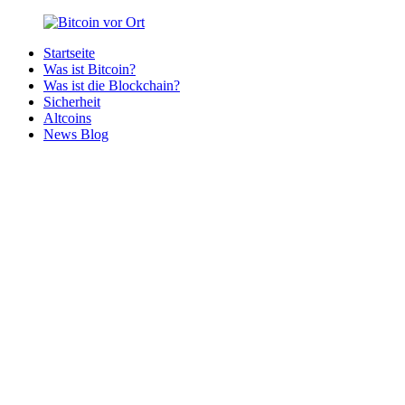
Zurück
zum
Startseite
Inhalt
Bitcoin
Bitcoins
Was ist Bitcoin?
vor
in
Was ist die Blockchain?
Ort
deiner
Sicherheit
Region
Altcoins
News Blog