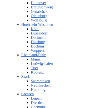
Hannover
Braunschweig
Osnabrück
Oldenburg
Wolfsburg
Nordrhein-Westfalen
Köln
Düsseldorf
Dortmund
Duisburg
Bochum
Wuppertal
Rheinland-Pfalz
Mainz
Ludwigshafen
Trier
Koblenz
Saarland
Saarbrücken
Neunkirchen
Homburg
Sachsen
Leipzig
Dresden
Chemnitz