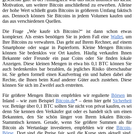
Motivation, um weitere Bitcoin anschließend zu erwerben. Alleine
der hohe Wert schließt gratis Bitcoins in größerem Umfang faktisch
aus. Dennoch können Sie Bitcoins in jedem Volumen kaufen und
das aus verschiedenen Quellen.
Die Frage „Wie kaufe ich Bitcoins?“ ist dann schon etwas
komplexer. Als erstes benötigen Sie in jedem Fall eine
Wallet
, um
Ihre Bitcoins zu verwahren. Das geht auf Ihrem Rechner, auf einem
Smartphone oder sogar in Papierform. Kleine Mengen Bitcoins
können Sie bedenklos vor Ort kaufen. Häufig verkaufen Ihnen
Bekannte oder Freunde ein paar Coins oder Sie finden lokale
Anzeigen. Diese kleinen Mengen in etwa bis 0,1 BTC können Sie
auch bedenkenlos bar bezahlen, da jegliches Risiko überschaubar
ist. Sie gehen formell einen Kaufvertrag ein und haben dabei alle
Rechte, die Ihnen beim Kauf anderer Güter auch zustehen. Diese
können Sie sich im Zweifel auch erstreiten.
Für größere Mengen Bitcoin empfehlen wir regulierte
Börsen
im
Inland – wie zum Beispiel
Bitcoin.de
* – denn hier geht
Sicherheit
vor. Beträge über 0,1 BTC sollten Sie nicht von privat kaufen, es sei
denn Sie kennen den Verkäufer gut oder es handelt sich um einen
Bekannten, den Sie schön länger von Ihrem lokalen Bitcoin-
Stammtisch kennen. Gerade, wenn Sie größere Summen als für
Bitcoin als Wertanlage investieren, empfehlen wir eine
Bitcoin-
Börse
. Dort sind die Preise fair, weil die Kurse stets aktuell sind.