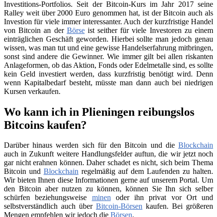
Investitions-Portfolios. Seit der Bitcoin-Kurs im Jahr 2017 seine
Ralley weit über 2000 Euro genommen hat, ist der Bitcoin auch als
Investion für viele immer interessanter. Auch der kurzfristige Handel
von Bitcoin an der
Börse
ist seither für viele Investoren zu einem
einträglichen Geschäft geworden. Hierbei sollte man jedoch genau
wissen, was man tut und eine gewisse Handelserfahrung mitbringen,
sonst sind andere die Gewinner. Wie immer gilt bei allen riskanten
Anlageformen, ob das Aktion, Fonds oder Edelmetalle sind, es sollte
kein Geld investiert werden, dass kurzfristig benötigt wird. Denn
wenn Kapitalbedarf besteht, müsste man dann auch bei niedrigen
Kursen verkaufen.
Wo kann ich in Plieningen reibungslos
Bitcoins kaufen?
Darüber hinaus werden sich für den Bitcoin und die
Blockchain
auch in Zukunft weitere Handlungsfelder auftun, die wir jetzt noch
gar nicht erahnen können. Daher schadet es nicht, sich beim Thema
Bitcoin und
Blockchain
regelmäßig auf dem Laufenden zu halten.
Wir bieten Ihnen diese Informationen gerne auf unserem Portal. Um
den Bitcoin aber nutzen zu können, können Sie Ihn sich selber
schürfen beziehungsweise
minen
oder ihn privat vor Ort und
selbstverständlich auch über
Bitcoin-Börsen
kaufen. Bei größeren
Mengen empfehlen wir jedoch die
Börsen
.