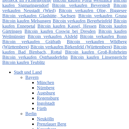
Berneck im Fichtelgebirge
Bitcoin kaufen Porta Westfalica
Bitcoin
kaufen Sigmaringendorf
Bitcoin verkaufen Beverstedt
Bitcoin
verkaufen Neustadt (Wied)
Bitcoin verkaufen Olpe, Biggesee
Bitcoin verkaufen Glashütte, Sachsen
Bitcoin verkaufen Gruna
Bitcoin kaufen Melsungen
Bitcoin verkaufen Bergrheinfeld
Bitcoin
kaufen Ennepetal
Bitcoin kaufen Kassel, Hessen
Bitcoin kaufen
Gärtringen
Bitcoin kaufen Coswig bei Dresden
Bitcoin kaufen
Weilmünster
Bitcoin verkaufen Alsfeld
Bitcoin verkaufen Bonn
Bitcoin verkaufen Gräfrath
Bitcoin verkaufen Wildberg
(Württemberg)
Bitcoin verkaufen Birkenfeld (Württemberg)
Bitcoin
kaufen Bad Birnbach, Rottal
Bitcoin kaufen Groß-Rohrheim
Bitcoin verkaufen Ostrhauderfehn
Bitcoin kaufen Linsengericht
Bitcoin kaufen Teublitz
Stadt und Land
Bayern
München
Nürnberg
Augsburg
Regensburg
Ingolstadt
Fürth
Berlin
Neukölln
Prenzlauer Berg