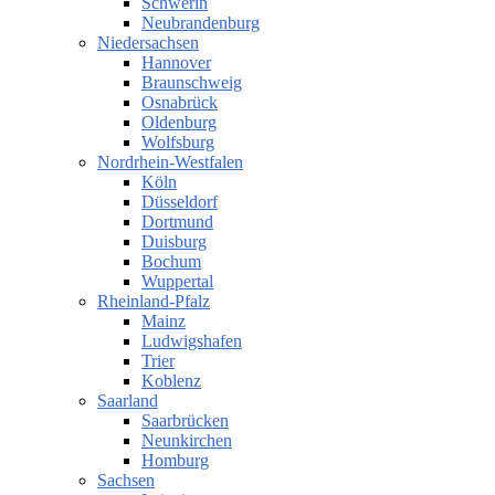
Schwerin
Neubrandenburg
Niedersachsen
Hannover
Braunschweig
Osnabrück
Oldenburg
Wolfsburg
Nordrhein-Westfalen
Köln
Düsseldorf
Dortmund
Duisburg
Bochum
Wuppertal
Rheinland-Pfalz
Mainz
Ludwigshafen
Trier
Koblenz
Saarland
Saarbrücken
Neunkirchen
Homburg
Sachsen