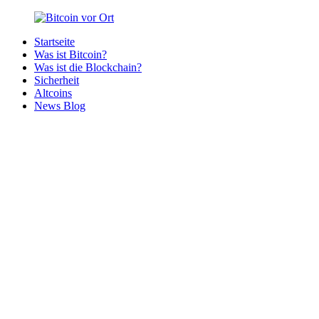
Zurück
zum
Startseite
Inhalt
Bitcoin
Bitcoins
Was ist Bitcoin?
vor
in
Was ist die Blockchain?
Ort
deiner
Sicherheit
Region
Altcoins
News Blog