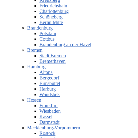
Kreuzberg
Friedrichshain
Charlottenburg
Schöneberg
Berlin Mitte
Brandenburg
Potsdam
Cottbus
Brandenburg an der Havel
Bremen
Stadt Bremen
Bremerhaven
Hamburg
Altona
Bergedorf
Eimsbüttel
Harburg
Wandsbek
Hessen
Frankfurt
Wiesbaden
Kassel
Darmstadt
Mecklenburg-Vorpommern
Rostock