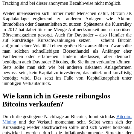
Tracking sind bei dieser anonymen Bezahlweise nicht möglich.
Weiter interessieren sich immer mehr Menschen dafür, Bitcoin als
Kapitalanlage ergänzend zu anderen Anlagen wie Aktion,
Immobilien oder Staatsanleihen zu nutzen. Spätestens die Kursralley
in 2017 hat dabei für eine Menge Aufmerksamkeit auch in seriösen
Börsenmagazinen gesorgt. Auch für Daytrader – also Händler die
auf kurzfristige Kursschwankungen setzen – scheint Bitcoin
aufgrund seiner Volatilität einen großen Reiz auszuüben. Zwar sollte
man solchen schnelllebigen Börsenhandel als Änfänger eher
Fachleuten oder erfahrenen Tradern überlassen, aber dennoch
benötigen auch Daytrader Bitcoins, die Sie ihnen verkaufen können.
Stets sollte man sich wie bei anderen riskanten Anlageformen
bewusst sein, kein Kapital zu investieren, das mittel- und kurzfristig
benötigt wird. Das setzt im Falle von Kapitalknappheit unter
unnötigen Verkaufsdruck.
Wie kann ich in Geeste reibungslos
Bitcoins verkaufen?
Durch die gestiegene Nachfrage an Bitcoins, lohnt sich das
Bitcoin-
Mining
und der Verkauf momentan sehr. Selbst wenn sich der
Kursanstieg wieder abschwächen sollte und sich weiter horizontal
entwickelt, werden durch die inflationshemmende Strucktur der