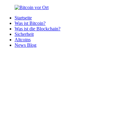
Zurück
zum
Startseite
Inhalt
Bitcoin
Bitcoins
Was ist Bitcoin?
vor
in
Was ist die Blockchain?
Ort
deiner
Sicherheit
Region
Altcoins
News Blog