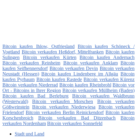
Bitcoin kaufen Ihlow, Ostfriesland
Bitcoin kaufen Schöneck /
Vogtland
Bitcoin verkaufen Heßdorf, Mittelfranken
Bitcoin kaufen
Sulingen
Bitcoin verkaufen Kürten
Bitcoin kaufen Andernach
Bitcoin verkaufen Reinheim
Bitcoin verkaufen Anklam
Bitcoin
kaufen Seifhennersdorf
Bitcoin verkaufen Devin
Bitcoin verkaufen
Neustadt (Hessen)
Bitcoin kaufen Lindenberg im Allgäu
Bitcoin
kaufen Pyrbaum
Bitcoin kaufen Rastede
Bitcoin verkaufen Kürenz
Bitcoin verkaufen Niederrad
Bitcoin kaufen Rheinbrohl
Bitcoin vor
Ort - Bitcoins in Ihrer Region
Bitcoin verkaufen Müllheim (Baden)
Bitcoin kaufen Bad Berleburg
Bitcoin verkaufen Waldbrunn
(Westerwald)
Bitcoin verkaufen Morschen
Bitcoin verkaufen
Gößweinstein
Bitcoin verkaufen Niederwiesa
Bitcoin verkaufen
Frielendorf
Bitcoin verkaufen Berlin Reinickendorf
Bitcoin kaufen
Korschenbroich
Bitcoin verkaufen Bad Ditzenbach
Bitcoin
verkaufen Nordenham
Bitcoin verkaufen Sonnefeld
Stadt und Land