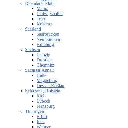
Rheinland-Pfalz
Mainz
Ludwigshafen
Trier
Koblenz
Saarland
Saarbrücken
Neunkirchen
Homburg
Sachsen
Leipzig
Dresden
Chemnitz
Sachsen-Anhalt
Halle
Magdeburg
Dessau-Roßlau
Schleswig-Holstein
Kiel
Lübeck
Flensburg
Thüringen
Erfurt
Jena
Weimar