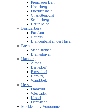
Prenzlauer Berg
Kreuzberg
Friedrichshain
Charlottenburg
Schöneberg
Berlin Mitte
Brandenburg
Potsdam
Cottbus
Brandenburg an der Havel
Bremen
Stadt Bremen
Bremerhaven
Hamburg
Altona
Bergedorf
Eimsbüttel
Harburg
Wandsbek
Hessen
Frankfurt
Wiesbaden
Kassel
Darmstadt
Mecklenburg-Vorpommern