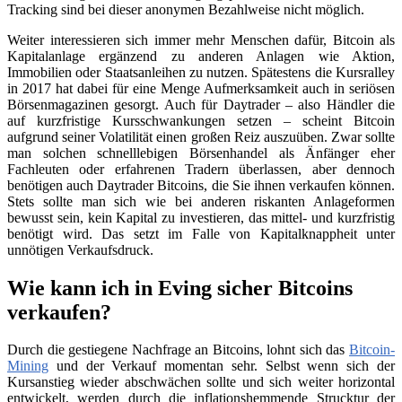
Tracking sind bei dieser anonymen Bezahlweise nicht möglich.
Weiter interessieren sich immer mehr Menschen dafür, Bitcoin als
Kapitalanlage ergänzend zu anderen Anlagen wie Aktion,
Immobilien oder Staatsanleihen zu nutzen. Spätestens die Kursralley
in 2017 hat dabei für eine Menge Aufmerksamkeit auch in seriösen
Börsenmagazinen gesorgt. Auch für Daytrader – also Händler die
auf kurzfristige Kursschwankungen setzen – scheint Bitcoin
aufgrund seiner Volatilität einen großen Reiz auszuüben. Zwar sollte
man solchen schnelllebigen Börsenhandel als Änfänger eher
Fachleuten oder erfahrenen Tradern überlassen, aber dennoch
benötigen auch Daytrader Bitcoins, die Sie ihnen verkaufen können.
Stets sollte man sich wie bei anderen riskanten Anlageformen
bewusst sein, kein Kapital zu investieren, das mittel- und kurzfristig
benötigt wird. Das setzt im Falle von Kapitalknappheit unter
unnötigen Verkaufsdruck.
Wie kann ich in Eving sicher Bitcoins
verkaufen?
Durch die gestiegene Nachfrage an Bitcoins, lohnt sich das
Bitcoin-
Mining
und der Verkauf momentan sehr. Selbst wenn sich der
Kursanstieg wieder abschwächen sollte und sich weiter horizontal
entwickelt, werden durch die inflationshemmende Strucktur der