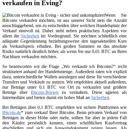
verkaufen in Eving?
Wenn Sie
Bitcoins verkaufen möchten, ist aus unserer Sicht stets die Anzahl
ausschlaggebend, um zu entscheiden über welchen Handelsplatz der
Verkauf sinnvoll ist. Dabei steht neben praktischen Aspekten vor
allem die
Sicherheit
im Vordergrund. Sie möchten schließlich eine
adäquate Gegenleistung beziehungsweise den tagesaktuellen Kurs
als Verkaufspreis erhalten. Bei großen Summen ist das absolute
Risiko natürlich deutlich höher, als wenn Sie nur 0,01 BTC an Ihren
Nachbarn verkaufen möchten.
So beantworten wir die Frage „Wo verkaufe ich Bitcoins?“ recht
strukturiert anhand der Handelsmenge. Außerdem raten wir explizit
dazu, unterschiedliche Wallets anzulegen und diese für verschiedene
Transfers und Verkäufe zu nutzen. Wir empfehlen aktuell außerdem,
nur Beträge unter 0,1 BTC vor Ort zu verkaufen und größere
Beträge über
Bitcoin-Börsen
zu veräußern. Diese agieren als
Intermediäre und bieten damit ein hohes Maß an
Sicherheit
.
Bei Beträgen über 0,1 BTC empfehlen wir sichere Plattformen wie
Bitcoin.de
* zum verkauf Ihrer Bitcoins. Beim privaten Verkauf von
Beträgen in dieser Höhe oder mehr, sollten Sie aber in jedem Fall
den Käufer persönlich kennen, einen schriftlichen Kaufvertrag
abschließen und sich ein Ausweisdokument zeigen lassen. Als