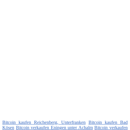
Bitcoin kaufen Reichenberg, Unterfranken
Bitcoin kaufen Bad
Kösen
Bitcoin verkaufen Eningen unter Achalm
Bitcoin verkaufen