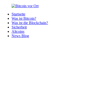
Zurück
zum
Startseite
Inhalt
Bitcoin
Bitcoins
Was ist Bitcoin?
vor
in
Was ist die Blockchain?
Ort
deiner
Sicherheit
Region
Altcoins
News Blog