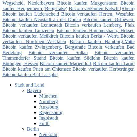
Wegscheid, Niederbayern
Bitcoin kaufen Muggensturm
Bitcoin
kaufen Heppenheim (Bergstraße)
Bitcoin verkaufen Ketsch (Rhein)
Bitcoin kaufen Lüdenscheid
Bitcoin verkaufen Herten, Westfalen
Bitcoin kaufen Neustadt an der Donau
Bitcoin kaufen Ostbevern
Bitcoin verkaufen Lennestadt
Bitcoin verkaufen Lemberg, Pfalz
Bitcoin kaufen Lunzenau
Bitcoin kaufen Hammersbach, Hessen
Bitcoin verkaufen Meßkirch
Bitcoin kaufen Berka / Werra
Bitcoin
verkaufen Nordrhein-Westfalen
Bitcoin kaufen Hamburg-Mitte
Bitcoin kaufen Zwingenberg, Bergstraße
Bitcoin verkaufen Bad
Berleburg
Bitcoin verkaufen Soltau
Bitcoin verkaufen
Timmendorfer Strand
Bitcoin kaufen Südlohn
Bitcoin kaufen
Büdingen, Hessen
Bitcoin kaufen Mariendorf
Bitcoin kaufen Tarup
Bitcoin kaufen Prien am Chiemsee
Bitcoin verkaufen Herbertingen
Bitcoin kaufen Bad Laasphe
Stadt und Land
Bayern
München
Nürnberg
Augsburg
Regensburg
Ingolstadt
Fürth
Berlin
Neukölln