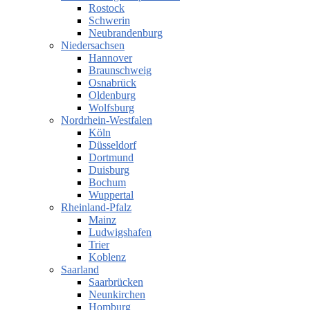
Rostock
Schwerin
Neubrandenburg
Niedersachsen
Hannover
Braunschweig
Osnabrück
Oldenburg
Wolfsburg
Nordrhein-Westfalen
Köln
Düsseldorf
Dortmund
Duisburg
Bochum
Wuppertal
Rheinland-Pfalz
Mainz
Ludwigshafen
Trier
Koblenz
Saarland
Saarbrücken
Neunkirchen
Homburg