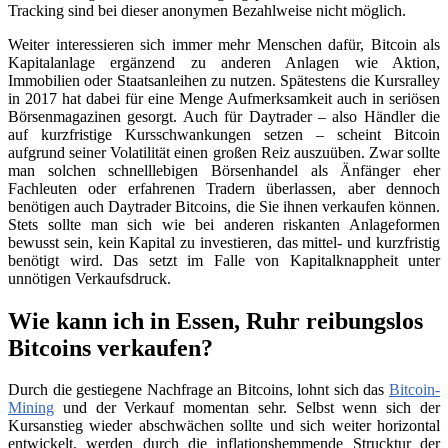
Tracking sind bei dieser anonymen Bezahlweise nicht möglich.
Weiter interessieren sich immer mehr Menschen dafür, Bitcoin als
Kapitalanlage ergänzend zu anderen Anlagen wie Aktion,
Immobilien oder Staatsanleihen zu nutzen. Spätestens die Kursralley
in 2017 hat dabei für eine Menge Aufmerksamkeit auch in seriösen
Börsenmagazinen gesorgt. Auch für Daytrader – also Händler die
auf kurzfristige Kursschwankungen setzen – scheint Bitcoin
aufgrund seiner Volatilität einen großen Reiz auszuüben. Zwar sollte
man solchen schnelllebigen Börsenhandel als Änfänger eher
Fachleuten oder erfahrenen Tradern überlassen, aber dennoch
benötigen auch Daytrader Bitcoins, die Sie ihnen verkaufen können.
Stets sollte man sich wie bei anderen riskanten Anlageformen
bewusst sein, kein Kapital zu investieren, das mittel- und kurzfristig
benötigt wird. Das setzt im Falle von Kapitalknappheit unter
unnötigen Verkaufsdruck.
Wie kann ich in Essen, Ruhr reibungslos
Bitcoins verkaufen?
Durch die gestiegene Nachfrage an Bitcoins, lohnt sich das
Bitcoin-
Mining
und der Verkauf momentan sehr. Selbst wenn sich der
Kursanstieg wieder abschwächen sollte und sich weiter horizontal
entwickelt, werden durch die inflationshemmende Strucktur der