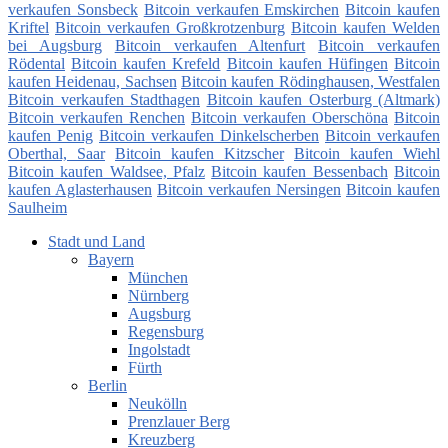
verkaufen Sonsbeck
Bitcoin verkaufen Emskirchen
Bitcoin kaufen
Kriftel
Bitcoin verkaufen Großkrotzenburg
Bitcoin kaufen Welden
bei Augsburg
Bitcoin verkaufen Altenfurt
Bitcoin verkaufen
Rödental
Bitcoin kaufen Krefeld
Bitcoin kaufen Hüfingen
Bitcoin
kaufen Heidenau, Sachsen
Bitcoin kaufen Rödinghausen, Westfalen
Bitcoin verkaufen Stadthagen
Bitcoin kaufen Osterburg (Altmark)
Bitcoin verkaufen Renchen
Bitcoin verkaufen Oberschöna
Bitcoin
kaufen Penig
Bitcoin verkaufen Dinkelscherben
Bitcoin verkaufen
Oberthal, Saar
Bitcoin kaufen Kitzscher
Bitcoin kaufen Wiehl
Bitcoin kaufen Waldsee, Pfalz
Bitcoin kaufen Bessenbach
Bitcoin
kaufen Aglasterhausen
Bitcoin verkaufen Nersingen
Bitcoin kaufen
Saulheim
Stadt und Land
Bayern
München
Nürnberg
Augsburg
Regensburg
Ingolstadt
Fürth
Berlin
Neukölln
Prenzlauer Berg
Kreuzberg