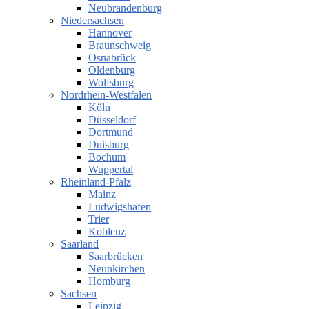
Neubrandenburg
Niedersachsen
Hannover
Braunschweig
Osnabrück
Oldenburg
Wolfsburg
Nordrhein-Westfalen
Köln
Düsseldorf
Dortmund
Duisburg
Bochum
Wuppertal
Rheinland-Pfalz
Mainz
Ludwigshafen
Trier
Koblenz
Saarland
Saarbrücken
Neunkirchen
Homburg
Sachsen
Leipzig