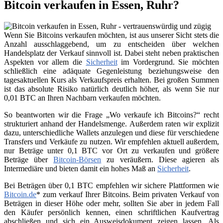
Bitcoin verkaufen in Essen, Ruhr?
Wenn Sie Bitcoins verkaufen möchten, ist aus unserer Sicht stets die
Anzahl ausschlaggebend, um zu entscheiden über welchen
Handelsplatz der Verkauf sinnvoll ist. Dabei steht neben praktischen
Aspekten vor allem die
Sicherheit
im Vordergrund. Sie möchten
schließlich eine adäquate Gegenleistung beziehungsweise den
tagesaktuellen Kurs als Verkaufspreis erhalten. Bei großen Summen
ist das absolute Risiko natürlich deutlich höher, als wenn Sie nur
0,01 BTC an Ihren Nachbarn verkaufen möchten.
So beantworten wir die Frage „Wo verkaufe ich Bitcoins?“ recht
strukturiert anhand der Handelsmenge. Außerdem raten wir explizit
dazu, unterschiedliche Wallets anzulegen und diese für verschiedene
Transfers und Verkäufe zu nutzen. Wir empfehlen aktuell außerdem,
nur Beträge unter 0,1 BTC vor Ort zu verkaufen und größere
Beträge über
Bitcoin-Börsen
zu veräußern. Diese agieren als
Intermediäre und bieten damit ein hohes Maß an
Sicherheit
.
Bei Beträgen über 0,1 BTC empfehlen wir sichere Plattformen wie
Bitcoin.de
* zum verkauf Ihrer Bitcoins. Beim privaten Verkauf von
Beträgen in dieser Höhe oder mehr, sollten Sie aber in jedem Fall
den Käufer persönlich kennen, einen schriftlichen Kaufvertrag
abschließen und sich ein Ausweisdokument zeigen lassen. Als