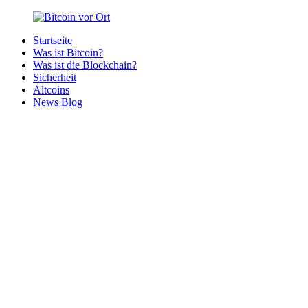
Zurück
zum
Startseite
Inhalt
Bitcoin
Bitcoins
Was ist Bitcoin?
vor
in
Was ist die Blockchain?
Ort
deiner
Sicherheit
Region
Altcoins
News Blog