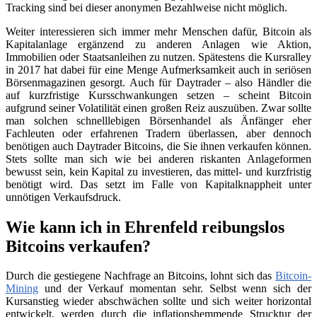
Tracking sind bei dieser anonymen Bezahlweise nicht möglich.
Weiter interessieren sich immer mehr Menschen dafür, Bitcoin als
Kapitalanlage ergänzend zu anderen Anlagen wie Aktion,
Immobilien oder Staatsanleihen zu nutzen. Spätestens die Kursralley
in 2017 hat dabei für eine Menge Aufmerksamkeit auch in seriösen
Börsenmagazinen gesorgt. Auch für Daytrader – also Händler die
auf kurzfristige Kursschwankungen setzen – scheint Bitcoin
aufgrund seiner Volatilität einen großen Reiz auszuüben. Zwar sollte
man solchen schnelllebigen Börsenhandel als Änfänger eher
Fachleuten oder erfahrenen Tradern überlassen, aber dennoch
benötigen auch Daytrader Bitcoins, die Sie ihnen verkaufen können.
Stets sollte man sich wie bei anderen riskanten Anlageformen
bewusst sein, kein Kapital zu investieren, das mittel- und kurzfristig
benötigt wird. Das setzt im Falle von Kapitalknappheit unter
unnötigen Verkaufsdruck.
Wie kann ich in Ehrenfeld reibungslos
Bitcoins verkaufen?
Durch die gestiegene Nachfrage an Bitcoins, lohnt sich das
Bitcoin-
Mining
und der Verkauf momentan sehr. Selbst wenn sich der
Kursanstieg wieder abschwächen sollte und sich weiter horizontal
entwickelt, werden durch die inflationshemmende Strucktur der