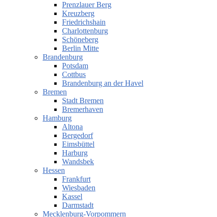
Prenzlauer Berg
Kreuzberg
Friedrichshain
Charlottenburg
Schöneberg
Berlin Mitte
Brandenburg
Potsdam
Cottbus
Brandenburg an der Havel
Bremen
Stadt Bremen
Bremerhaven
Hamburg
Altona
Bergedorf
Eimsbüttel
Harburg
Wandsbek
Hessen
Frankfurt
Wiesbaden
Kassel
Darmstadt
Mecklenburg-Vorpommern