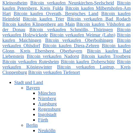
Kleinostheim
Bitcoin verkaufen Neunkirchen-Seelscheid
Bitcoin
kaufen Petersberg, Kreis Fulda
Bitcoin kaufen Milbertshofen-Am
Hart
Bitcoin kaufen Overath, Bergisches Land
Bitcoin kaufen
Heimfeld
Bitcoin kaufen Trier
Bitcoin verkaufen Bad Rodach
Bitcoin kaufen Klingenberg am Main
Bitcoin kaufen Vilshofen an
der Donau
Bitcoin verkaufen Schmölln, Thüringen
Bitcoin
verkaufen Holzwickede
Bitcoin verkaufen Weimar (Lahn)
Bitcoin
kaufen Maichingen
Bitcoin verkaufen Oberboihingen
Bitcoin
verkaufen Ohlsdorf
Bitcoin kaufen Diera-Zehren
Bitcoin kaufen
Glonn, Kreis Ebersberg, Oberbayern
Bitcoin kaufen Bad
Liebenstein
Bitcoin verkaufen Nadorst
Bitcoin kaufen Trostberg
Bitcoin verkaufen Rutesheim
Bitcoin kaufen Doberschütz
Bitcoin
verkaufen Königswinter
Bitcoin verkaufen Lastrup, Kreis
Cloppenburg
Bitcoin verkaufen Tiefenort
Stadt und Land
Bayern
München
Nürnberg
Augsburg
Regensburg
Ingolstadt
Fürth
Berlin
Neukölln