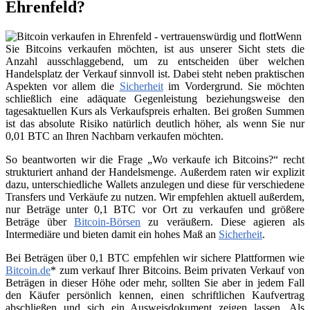
Ehrenfeld?
Wenn
Sie Bitcoins verkaufen möchten, ist aus unserer Sicht stets die
Anzahl ausschlaggebend, um zu entscheiden über welchen
Handelsplatz der Verkauf sinnvoll ist. Dabei steht neben praktischen
Aspekten vor allem die
Sicherheit
im Vordergrund. Sie möchten
schließlich eine adäquate Gegenleistung beziehungsweise den
tagesaktuellen Kurs als Verkaufspreis erhalten. Bei großen Summen
ist das absolute Risiko natürlich deutlich höher, als wenn Sie nur
0,01 BTC an Ihren Nachbarn verkaufen möchten.
So beantworten wir die Frage „Wo verkaufe ich Bitcoins?“ recht
strukturiert anhand der Handelsmenge. Außerdem raten wir explizit
dazu, unterschiedliche Wallets anzulegen und diese für verschiedene
Transfers und Verkäufe zu nutzen. Wir empfehlen aktuell außerdem,
nur Beträge unter 0,1 BTC vor Ort zu verkaufen und größere
Beträge über
Bitcoin-Börsen
zu veräußern. Diese agieren als
Intermediäre und bieten damit ein hohes Maß an
Sicherheit
.
Bei Beträgen über 0,1 BTC empfehlen wir sichere Plattformen wie
Bitcoin.de
* zum verkauf Ihrer Bitcoins. Beim privaten Verkauf von
Beträgen in dieser Höhe oder mehr, sollten Sie aber in jedem Fall
den Käufer persönlich kennen, einen schriftlichen Kaufvertrag
abschließen und sich ein Ausweisdokument zeigen lassen. Als