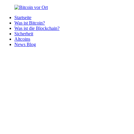
Zurück
zum
Startseite
Inhalt
Bitcoin
Bitcoins
Was ist Bitcoin?
vor
in
Was ist die Blockchain?
Ort
deiner
Sicherheit
Region
Altcoins
News Blog