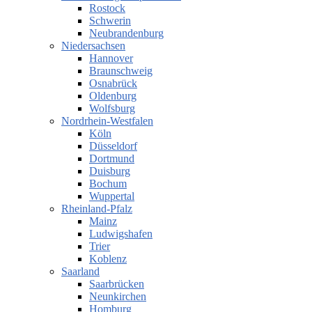
Rostock
Schwerin
Neubrandenburg
Niedersachsen
Hannover
Braunschweig
Osnabrück
Oldenburg
Wolfsburg
Nordrhein-Westfalen
Köln
Düsseldorf
Dortmund
Duisburg
Bochum
Wuppertal
Rheinland-Pfalz
Mainz
Ludwigshafen
Trier
Koblenz
Saarland
Saarbrücken
Neunkirchen
Homburg