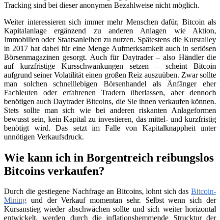
Tracking sind bei dieser anonymen Bezahlweise nicht möglich.
Weiter interessieren sich immer mehr Menschen dafür, Bitcoin als
Kapitalanlage ergänzend zu anderen Anlagen wie Aktion,
Immobilien oder Staatsanleihen zu nutzen. Spätestens die Kursralley
in 2017 hat dabei für eine Menge Aufmerksamkeit auch in seriösen
Börsenmagazinen gesorgt. Auch für Daytrader – also Händler die
auf kurzfristige Kursschwankungen setzen – scheint Bitcoin
aufgrund seiner Volatilität einen großen Reiz auszuüben. Zwar sollte
man solchen schnelllebigen Börsenhandel als Änfänger eher
Fachleuten oder erfahrenen Tradern überlassen, aber dennoch
benötigen auch Daytrader Bitcoins, die Sie ihnen verkaufen können.
Stets sollte man sich wie bei anderen riskanten Anlageformen
bewusst sein, kein Kapital zu investieren, das mittel- und kurzfristig
benötigt wird. Das setzt im Falle von Kapitalknappheit unter
unnötigen Verkaufsdruck.
Wie kann ich in Borgentreich reibungslos
Bitcoins verkaufen?
Durch die gestiegene Nachfrage an Bitcoins, lohnt sich das
Bitcoin-
Mining
und der Verkauf momentan sehr. Selbst wenn sich der
Kursanstieg wieder abschwächen sollte und sich weiter horizontal
entwickelt, werden durch die inflationshemmende Strucktur der