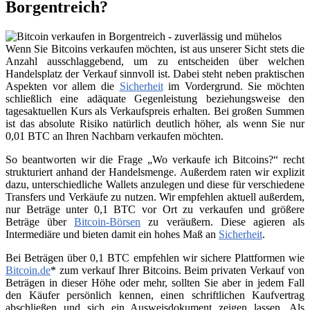
Borgentreich?
Wenn Sie Bitcoins verkaufen möchten, ist aus unserer Sicht stets die
Anzahl ausschlaggebend, um zu entscheiden über welchen
Handelsplatz der Verkauf sinnvoll ist. Dabei steht neben praktischen
Aspekten vor allem die
Sicherheit
im Vordergrund. Sie möchten
schließlich eine adäquate Gegenleistung beziehungsweise den
tagesaktuellen Kurs als Verkaufspreis erhalten. Bei großen Summen
ist das absolute Risiko natürlich deutlich höher, als wenn Sie nur
0,01 BTC an Ihren Nachbarn verkaufen möchten.
So beantworten wir die Frage „Wo verkaufe ich Bitcoins?“ recht
strukturiert anhand der Handelsmenge. Außerdem raten wir explizit
dazu, unterschiedliche Wallets anzulegen und diese für verschiedene
Transfers und Verkäufe zu nutzen. Wir empfehlen aktuell außerdem,
nur Beträge unter 0,1 BTC vor Ort zu verkaufen und größere
Beträge über
Bitcoin-Börsen
zu veräußern. Diese agieren als
Intermediäre und bieten damit ein hohes Maß an
Sicherheit
.
Bei Beträgen über 0,1 BTC empfehlen wir sichere Plattformen wie
Bitcoin.de
* zum verkauf Ihrer Bitcoins. Beim privaten Verkauf von
Beträgen in dieser Höhe oder mehr, sollten Sie aber in jedem Fall
den Käufer persönlich kennen, einen schriftlichen Kaufvertrag
abschließen und sich ein Ausweisdokument zeigen lassen. Als