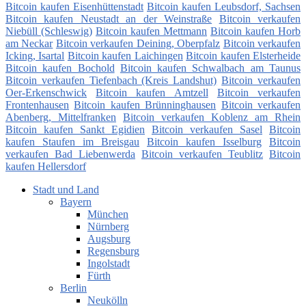
Bitcoin kaufen Eisenhüttenstadt
Bitcoin kaufen Leubsdorf, Sachsen
Bitcoin kaufen Neustadt an der Weinstraße
Bitcoin verkaufen
Niebüll (Schleswig)
Bitcoin kaufen Mettmann
Bitcoin kaufen Horb
am Neckar
Bitcoin verkaufen Deining, Oberpfalz
Bitcoin verkaufen
Icking, Isartal
Bitcoin kaufen Laichingen
Bitcoin kaufen Elsterheide
Bitcoin kaufen Bochold
Bitcoin kaufen Schwalbach am Taunus
Bitcoin verkaufen Tiefenbach (Kreis Landshut)
Bitcoin verkaufen
Oer-Erkenschwick
Bitcoin kaufen Amtzell
Bitcoin verkaufen
Frontenhausen
Bitcoin kaufen Brünninghausen
Bitcoin verkaufen
Abenberg, Mittelfranken
Bitcoin verkaufen Koblenz am Rhein
Bitcoin kaufen Sankt Egidien
Bitcoin verkaufen Sasel
Bitcoin
kaufen Staufen im Breisgau
Bitcoin kaufen Isselburg
Bitcoin
verkaufen Bad Liebenwerda
Bitcoin verkaufen Teublitz
Bitcoin
kaufen Hellersdorf
Stadt und Land
Bayern
München
Nürnberg
Augsburg
Regensburg
Ingolstadt
Fürth
Berlin
Neukölln