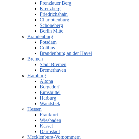
Prenzlauer Berg
Kreuzberg
Friedrichshain
Charlottenburg
Schöneberg
Berlin Mitte
Brandenburg
Potsdam
Cottbus
Brandenburg an der Havel
Bremen
Stadt Bremen
Bremerhaven
Hamburg
Altona
Bergedorf
Eimsbüttel
Harburg
Wandsbek
Hessen
Frankfurt
Wiesbaden
Kassel
Darmstadt
Mecklenburg-Vorpommern