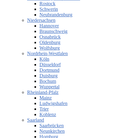
Rostock
Schwerin
Neubrandenburg
Niedersachsen
Hannover
Braunschweig
Osnabrück
Oldenburg
Wolfsburg
Nordrhein-Westfalen
Köln
Düsseldorf
Dortmund
Duisburg
Bochum
Wuppertal
Rheinland-Pfalz
Mainz
Ludwigshafen
Trier
Koblenz
Saarland
Saarbrücken
Neunkirchen
Homburg