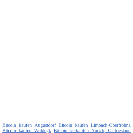
Bitcoin kaufen Augustdorf
Bitcoin kaufen Limbach-Oberfrohna
Bitcoin kaufen Woldegk
Bitcoin verkaufen Aurich, Ostfriesland