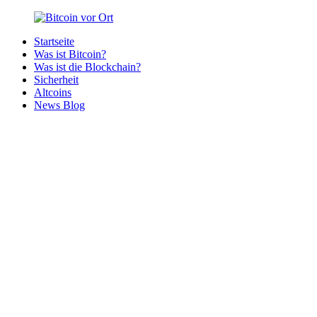
Zurück
zum
Startseite
Inhalt
Bitcoin
Bitcoins
Was ist Bitcoin?
vor
in
Was ist die Blockchain?
Ort
deiner
Sicherheit
Region
Altcoins
News Blog